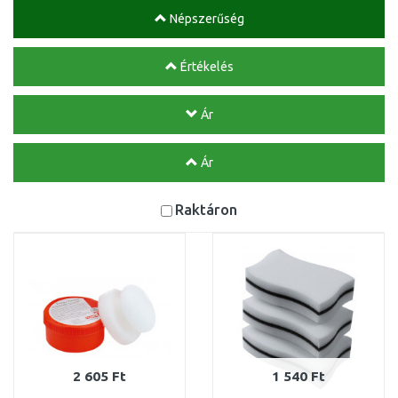
Népszerűség
Értékelés
Ár
Ár
Raktáron
2 605 Ft
1 540 Ft