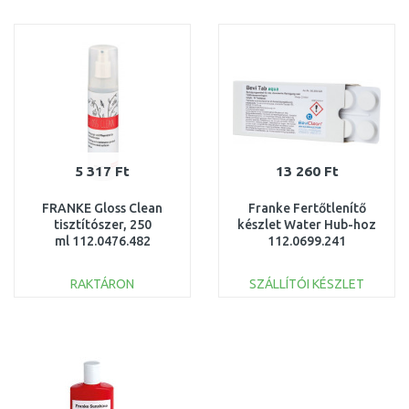
KOSÁRBA
KOSÁRBA
Összehasonlítás
Összehasonlítás
5 317 Ft
13 260 Ft
FRANKE Gloss Clean
Franke Fertőtlenítő
tisztítószer, 250
készlet Water Hub-hoz
ml 112.0476.482
112.0699.241
RAKTÁRON
SZÁLLÍTÓI KÉSZLET
KOSÁRBA
KOSÁRBA
Összehasonlítás
Összehasonlítás