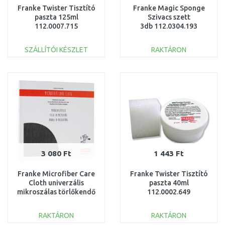
Franke Twister Tisztító
Franke Magic Sponge
paszta 125ml
Szivacs szett
112.0007.715
3db 112.0304.193
SZÁLLÍTÓI KÉSZLET
RAKTÁRON
KOSÁRBA
KOSÁRBA
Összehasonlítás
Összehasonlítás
3 080 Ft
1 443 Ft
Franke Microfiber Care
Franke Twister Tisztító
Cloth univerzális
paszta 40ml
mikroszálas törlőkendő
112.0002.649
112.0530.324
RAKTÁRON
RAKTÁRON