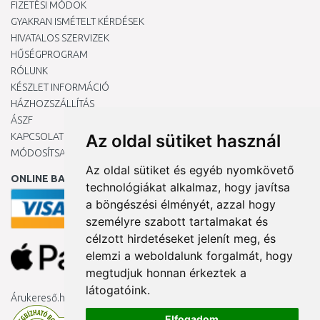
FIZETÉSI MÓDOK
GYAKRAN ISMÉTELT KÉRDÉSEK
HIVATALOS SZERVIZEK
HŰSÉGPROGRAM
RÓLUNK
KÉSZLET INFORMÁCIÓ
HÁZHOZSZÁLLÍTÁS
ÁSZF
KAPCSOLAT
Az oldal sütiket használ
MÓDOSÍTSA A COOKIE-BEÁLLÍTÁSAIMAT
Az oldal sütiket és egyéb nyomkövető
ONLINE BANKKÁRTYÁVAL
technológiákat alkalmaz, hogy javítsa
a böngészési élményét, azzal hogy
személyre szabott tartalmakat és
célzott hirdetéseket jelenít meg, és
elemzi a weboldalunk forgalmát, hogy
megtudjuk honnan érkeztek a
látogatóink.
Árukereső.hu
Elfogadom