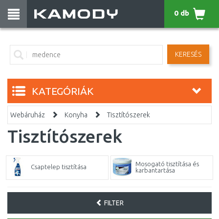
0 db
KERESÉS
KATEGÓRIÁK
Webáruház
Konyha
Tisztítószerek
Tisztítószerek
Mosogató tisztítása és
Csaptelep tisztítása
karbantartása
FILTER