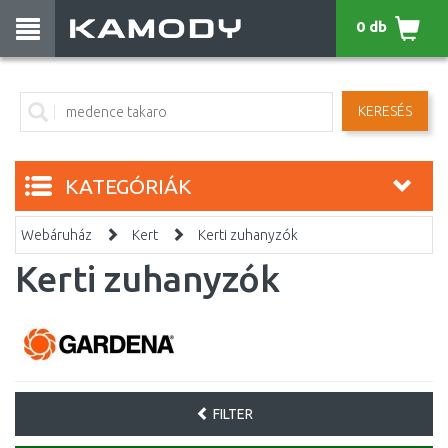
0 db
KERESÉS
KATEGÓRIÁK
Webáruház
Kert
Kerti zuhanyzók
Kerti zuhanyzók
FILTER