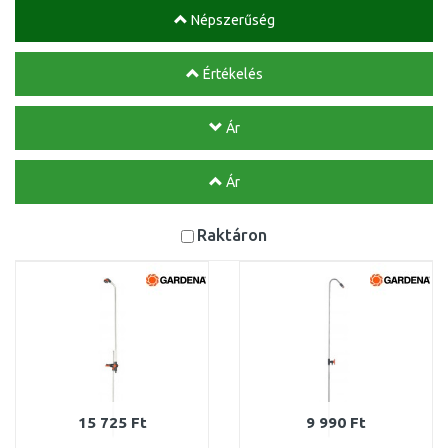
Népszerűség
Értékelés
Ár
Ár
Raktáron
15 725 Ft
9 990 Ft