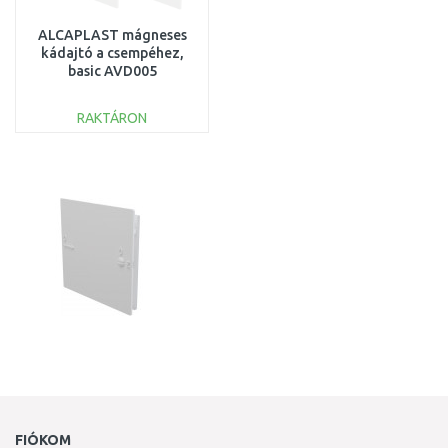
ALCAPLAST mágneses
kádajtó a csempéhez,
basic AVD005
RAKTÁRON
KOSÁRBA
Összehasonlítás
FIÓKOM