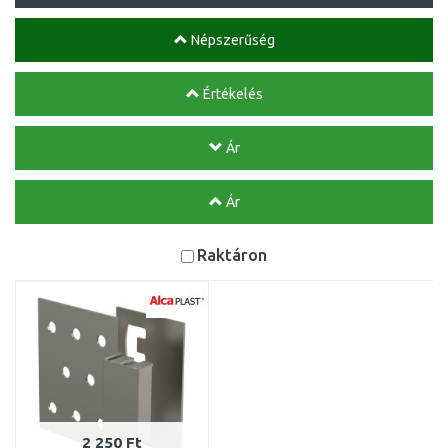
Népszerűség
Értékelés
Ár
Ár
Raktáron
2 250 Ft