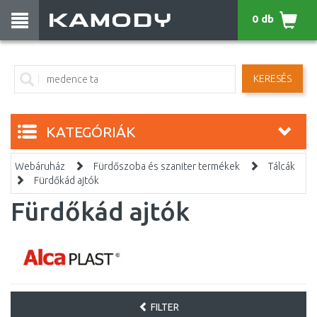
0 db
KERESÉS
KATEGÓRIÁK
Webáruház
Fürdőszoba és szaniter termékek
Tálcák
Fürdőkád ajtók
Fürdőkád ajtók
FILTER