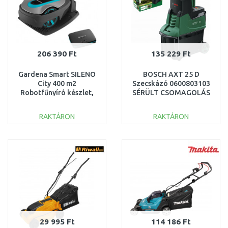
206 390 Ft
135 229 Ft
Gardena Smart SILENO
BOSCH AXT 25 D
City 400 m2
Szecskázó 0600803103
Robotfűnyíró készlet,
SÉRÜLT CSOMAGOLÁS
19605-72 HASZNÁLT,
SZERVIZELT
RAKTÁRON
RAKTÁRON
KOSÁRBA
KOSÁRBA
Összehasonlítás
Összehasonlítás
29 995 Ft
114 186 Ft