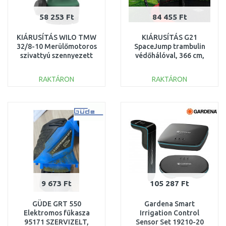
58 253 Ft
84 455 Ft
KIÁRUSÍTÁS WILO TMW
KIÁRUSÍTÁS G21
32/8-10 Merülőmotoros
SpaceJump trambulin
szivattyú szennyezett
védőhálóval, 366 cm,
vízhez 4058059
piros 69042690 SÉRÜLT
SZERVIZELT
CSOMAGOLÁS
RAKTÁRON
RAKTÁRON
KOSÁRBA
KOSÁRBA
Összehasonlítás
Összehasonlítás
9 673 Ft
105 287 Ft
GÜDE GRT 550
Gardena Smart
Elektromos fűkasza
Irrigation Control
95171 SZERVIZELT,
Sensor Set 19210-20