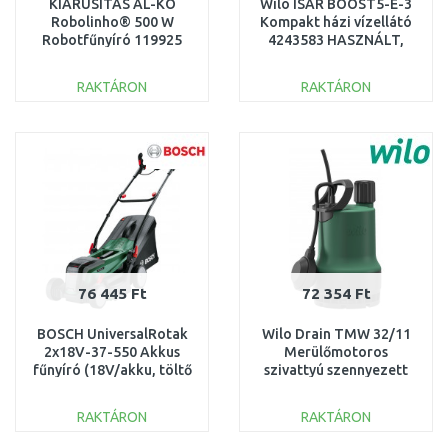
KIÁRUSÍTÁS AL-KO
Wilo ISAR BOOST5-E-3
Robolinho® 500 W
Kompakt házi vízellátó
Robotfűnyíró 119925
4243583 HASZNÁLT,
SZERVIZELT
SZERVIZELT
RAKTÁRON
RAKTÁRON
KOSÁRBA
KOSÁRBA
Összehasonlítás
Összehasonlítás
76 445 Ft
72 354 Ft
BOSCH UniversalRotak
Wilo Drain TMW 32/11
2x18V-37-550 Akkus
Merülőmotoros
fűnyíró (18V/akku, töltő
szivattyú szennyezett
nélkül) 06008B9E01
vízhez 4048414 SÉRÜLT
SÉRÜLT
CSOMAGOLÁS
RAKTÁRON
RAKTÁRON
KOSÁRBA
KOSÁRBA