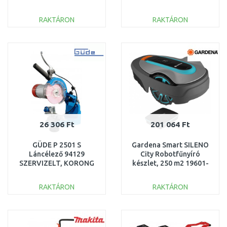
HASZNÁLT
SZERVIZELT
RAKTÁRON
RAKTÁRON
KOSÁRBA
KOSÁRBA
Összehasonlítás
Összehasonlítás
26 306 Ft
201 064 Ft
GÜDE P 2501 S
Gardena Smart SILENO
Láncélező 94129
City Robotfűnyíró
SZERVIZELT, KORONG
készlet, 250 m2 19601-
NÉLKÜL
72 KICSOMAGOLT
RAKTÁRON
RAKTÁRON
KOSÁRBA
KOSÁRBA
Összehasonlítás
Összehasonlítás