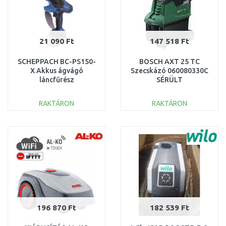
21 090 Ft
147 518 Ft
SCHEPPACH BC-PS150-
BOSCH AXT 25 TC
X Akkus ágvágó
Szecskázó 060080330C
láncfűrész
SÉRÜLT
(20V/akku,töltő nélkül)
5910310900
RAKTÁRON
RAKTÁRON
SZERVIZELT
KOSÁRBA
KOSÁRBA
Összehasonlítás
Összehasonlítás
196 870 Ft
182 539 Ft