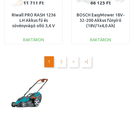
11 711 Ft
66 123 Ft
Riwall PRO RASH 1236
BOSCH EasyMower 18V-
LH Akkus fű és
32-200 Akkus fűnyíró
sövényvágó olló 3,6 V
(18V/1x4,0 Ah)
AH41E1901002B
06008B9D00
SÉRÜLT CSOMAGOLÁS
SZERVIZELT
RAKTÁRON
RAKTÁRON
KOSÁRBA
KOSÁRBA
Összehasonlítás
Összehasonlítás
1
2
>
>|