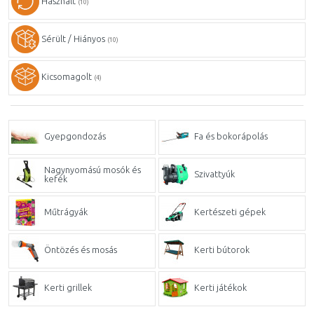
Használt
(10)
Sérült / Hiányos
(10)
Kicsomagolt
(4)
Gyepgondozás
Fa és bokorápolás
Nagynyomású mosók és
Szivattyúk
kefék
Műtrágyák
Kertészeti gépek
Öntözés és mosás
Kerti bútorok
Kerti grillek
Kerti játékok