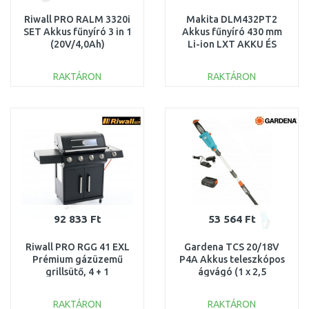
Riwall PRO RALM 3320i
Makita DLM432PT2
SET Akkus fűnyíró 3 in 1
Akkus fűnyíró 430 mm
(20V/4,0Ah)
Li-ion LXT AKKU ÉS
AM18E2501018B
TÖLTŐ NÉLKÜL
SZERVIZELT
RAKTÁRON
RAKTÁRON
KOSÁRBA
KOSÁRBA
Összehasonlítás
Összehasonlítás
92 833 Ft
53 564 Ft
Riwall PRO RGG 41 EXL
Gardena TCS 20/18V
Prémium gázüzemű
P4A Akkus teleszkópos
grillsütő, 4 + 1
ágvágó (1 x 2,5
gázégővel
Ah) 14770-20
GB01A2401115B
KICSOMAGOLT
RAKTÁRON
RAKTÁRON