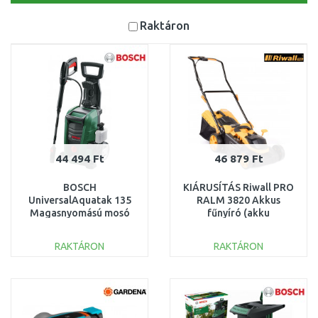
Raktáron
44 494 Ft
46 879 Ft
BOSCH
KIÁRUSÍTÁS Riwall PRO
UniversalAquatak 135
RALM 3820 Akkus
Magasnyomású mosó
fűnyíró (akku
06008A7C00
nélkül)AM18E2001003B
SZERVIZELT
SÉRÜLT CSOMAGOLÁS
RAKTÁRON
RAKTÁRON
KOSÁRBA
KOSÁRBA
Összehasonlítás
Összehasonlítás