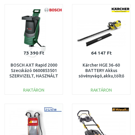
Összehasonlítás
Összehasonlítás
73 390 Ft
64 147 Ft
BOSCH AXT Rapid 2000
Kärcher HGE 36-60
Szecskázó 0600853501
BATTERY Akkus
SZERVIZELT, HASZNÁLT
sövényvágó,akku,töltő
nélkül 1.444-250.0
SÉRÜLT CSOMAGOLÁS
RAKTÁRON
RAKTÁRON
KOSÁRBA
KOSÁRBA
Összehasonlítás
Összehasonlítás