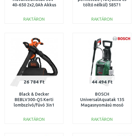
40-650 2x2,0Ah Akkus
töltő nélkül) 58571
fűnyíró,40cm
58571 SZERVIZELT
06008B9F01 KIPRÓBÁLT
RAKTÁRON
RAKTÁRON
KOSÁRBA
KOSÁRBA
Összehasonlítás
Összehasonlítás
26 784 Ft
44 494 Ft
Black & Decker
BOSCH
BEBLV300-QS Kerti
UniversalAquatak 135
lombszívó/fúvó 3in1
Magasnyomású mosó
(3000W/72L)
06008A7C00 SÉRÜLT
SZERVIZELT
RAKTÁRON
RAKTÁRON
KOSÁRBA
KOSÁRBA