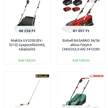
68 256 Ft
81 051 Ft
Makita UV3200 (EV-
Einhell RASARRO 36/36
3213) Gyepszellőztető,
akkus fűnyíró
talajlazító
(36V/2x3,0 Ah) 3413282
(1300W/32cm)
SZERVIZELT
SZERVIZELT, HASZNÁLT
RAKTÁRON
RAKTÁRON
KOSÁRBA
KOSÁRBA
Összehasonlítás
Összehasonlítás