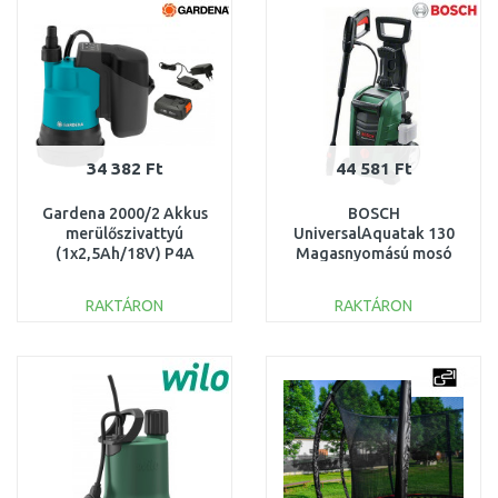
Összehasonlítás
Összehasonlítás
34 382 Ft
44 581 Ft
Gardena 2000/2 Akkus
BOSCH
merülőszivattyú
UniversalAquatak 130
(1x2,5Ah/18V) P4A
Magasnyomású mosó
14600-20
06008A7B00
ÚJRACSOMAGOLT
SZERVIZELT
RAKTÁRON
RAKTÁRON
KOSÁRBA
KOSÁRBA
Összehasonlítás
Összehasonlítás