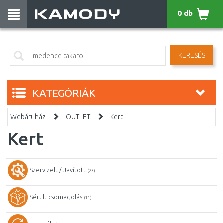
0 db
KERESÉS
KATEGÓRIÁK
Webáruház
OUTLET
Kert
Kert
Szervizelt / Javított
(23)
Sérült csomagolás
(11)