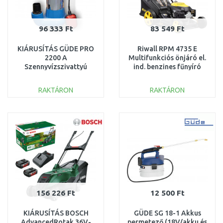
96 333 Ft
83 549 Ft
KIÁRUSÍTÁS GÜDE PRO
Riwall RPM 4735 E
2200 A
Multifunkciós önjáró el.
Szennyvízszivattyú
ind. benzines fűnyíró
75805 SZERVIZELT,
PM12B2301027B
HASZNÁLT
SZERVIZELT
RAKTÁRON
RAKTÁRON
KOSÁRBA
KOSÁRBA
Összehasonlítás
Összehasonlítás
156 226 Ft
12 500 Ft
KIÁRUSÍTÁS BOSCH
GÜDE SG 18-1 Akkus
AdvancedRotak 36V-
permetező (18V/akku és