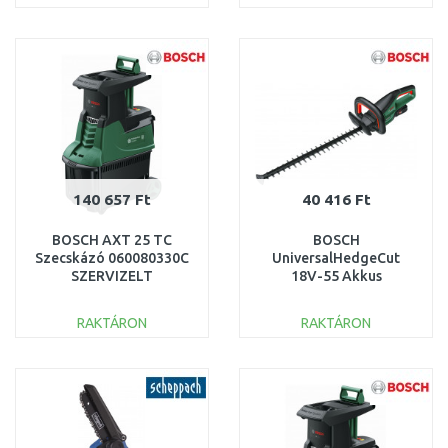
SÉRÜLT
KOSÁRBA
KOSÁRBA
Összehasonlítás
Összehasonlítás
140 657 Ft
40 416 Ft
BOSCH AXT 25 TC
BOSCH
Szecskázó 060080330C
UniversalHedgeCut
SZERVIZELT
18V-55 Akkus
sövénynyíró akku nélkül
0600849J00 SÉRÜLT
RAKTÁRON
RAKTÁRON
CSOMAGOLÁS
KOSÁRBA
KOSÁRBA
Összehasonlítás
Összehasonlítás