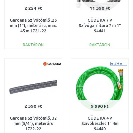
2 254 Ft
11 390 Ft
Gardena Szívótömlő ,25
GÜDE KA 7 P
mm (1"), méteráru, max.
Szívógarnítúra 7 m 1"
45 m 1721-22
94441
RAKTÁRON
RAKTÁRON
KOSÁRBA
KOSÁRBA
Összehasonlítás
Összehasonlítás
2 390 Ft
9 990 Ft
Gardena Szívótömlő, 32
GÜDE KA 4 P
mm (5/4"), méteráru
Szívókészlet 1" 4m
1722-22
94440