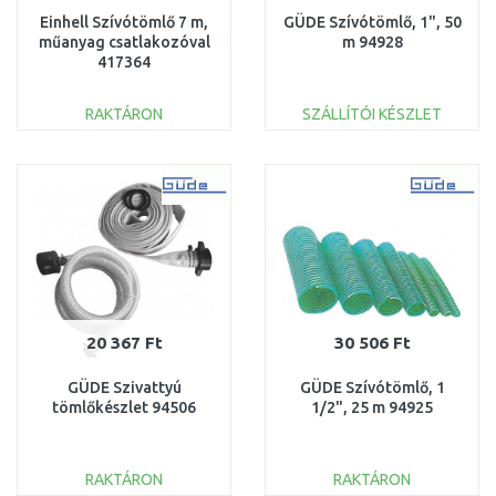
Einhell Szívótömlő 7 m,
GÜDE Szívótömlő, 1", 50
műanyag csatlakozóval
m 94928
417364
RAKTÁRON
SZÁLLÍTÓI KÉSZLET
KOSÁRBA
KOSÁRBA
Összehasonlítás
Összehasonlítás
20 367 Ft
30 506 Ft
GÜDE Szivattyú
GÜDE Szívótömlő, 1
tömlőkészlet 94506
1/2", 25 m 94925
RAKTÁRON
RAKTÁRON