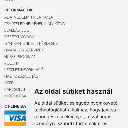
INFORMÁCIÓK
ADATVÉDELMI NYILATKOZAT
CSAPTELEP HELYÉNEK KIALAKÍTÁSA
ELÁLLÁSI JOG
FIZETÉSI MÓDOK
GYAKRAN ISMÉTELT KÉRDÉSEK
HIVATALOS SZERVIZEK
HŰSÉGPROGRAM
RÓLUNK
KÉSZLET INFORMÁCIÓ
HÁZHOZSZÁLLÍTÁS
ÁSZF
KAPCSOLAT
Az oldal sütiket használ
MÓDOSÍTSA A COOKIE-BEÁLLÍTÁSAIMAT
Az oldal sütiket és egyéb nyomkövető
ONLINE BANKKÁRTYÁVAL
technológiákat alkalmaz, hogy javítsa
a böngészési élményét, azzal hogy
személyre szabott tartalmakat és