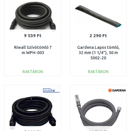
9 539 Ft
2 290 Ft
Riwall Szívótömlő 7
Gardena Lapos tömlő,
m WPH-003
32 mm (1 1/4"), 50 m
5002-20
RAKTÁRON
RAKTÁRON
KOSÁRBA
KOSÁRBA
Összehasonlítás
Összehasonlítás