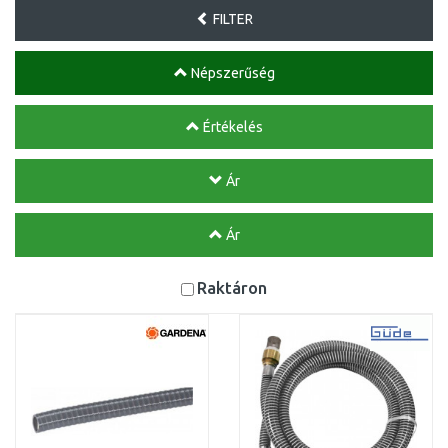
FILTER
Népszerűség
Értékelés
Ár
Ár
Raktáron