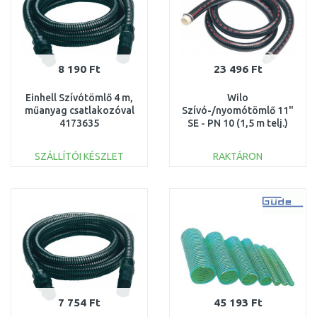
8 190 Ft
23 496 Ft
Einhell Szívótömlő 4 m,
Wilo
műanyag csatlakozóval
Szívó-/nyomótömlő 11"
4173635
SE - PN 10 (1,5 m telj.)
2025973
SZÁLLÍTÓI KÉSZLET
RAKTÁRON
KOSÁRBA
KOSÁRBA
Összehasonlítás
Összehasonlítás
7 754 Ft
45 193 Ft