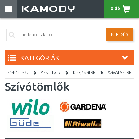
0 db
KERESÉS
KATEGÓRIÁK
Webáruház
Szivattyúk
Kiegészítők
Szívótömlők
Szívótömlők