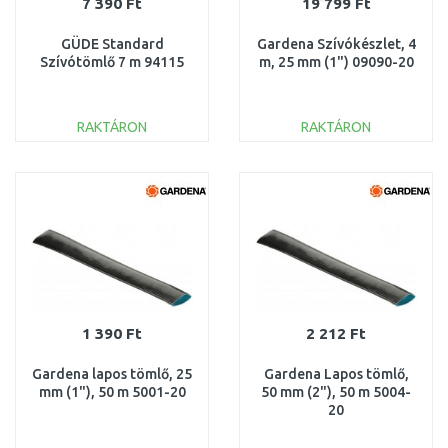
7 390 Ft
19 799 Ft
GÜDE Standard
Gardena Szívókészlet, 4
Szívótömlő 7 m 94115
m, 25 mm (1") 09090-20
RAKTÁRON
RAKTÁRON
KOSÁRBA
KOSÁRBA
Összehasonlítás
Összehasonlítás
1 390 Ft
2 212 Ft
Gardena lapos tömlő, 25
Gardena Lapos tömlő,
mm (1"), 50 m 5001-20
50 mm (2"), 50 m 5004-
20