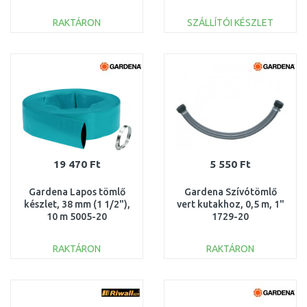
RAKTÁRON
SZÁLLÍTÓI KÉSZLET
KOSÁRBA
KOSÁRBA
Összehasonlítás
Összehasonlítás
19 470 Ft
5 550 Ft
Gardena Lapos tömlő
Gardena Szívótömlő
készlet, 38 mm (1 1/2"),
vert kutakhoz, 0,5 m, 1"
10 m 5005-20
1729-20
RAKTÁRON
RAKTÁRON
KOSÁRBA
KOSÁRBA
Összehasonlítás
Összehasonlítás