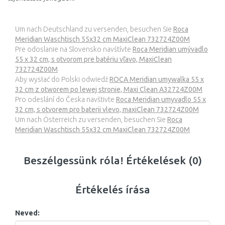
Um nach Deutschland zu versenden, besuchen Sie
Roca
Meridian Waschtisch 55x32 cm MaxiClean 732724Z00M
Pre odoslanie na Slovensko navštívte
Roca Meridian umývadlo
55 x 32 cm, s otvorom pre batériu vľavo, MaxiClean
732724Z00M
Aby wysłać do Polski odwiedź
ROCA Meridian umywalka 55 x
32 cm z otworem po lewej stronie, Maxi Clean A32724Z00M
Pro odeslání do Česka navštivte
Roca Meridian umyvadlo 55 x
32 cm, s otvorem pro baterii vlevo, maxiClean 732724Z00M
Um nach Österreich zu versenden, besuchen Sie
Roca
Meridian Waschtisch 55x32 cm MaxiClean 732724Z00M
Beszélgessünk róla! Értékelések (0)
Értékelés írása
Neved: