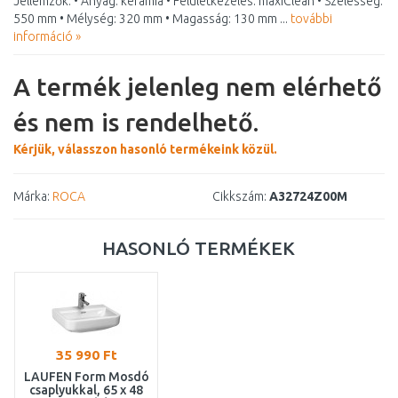
Jellemzők: • Anyag: kerámia • Felületkezelés: maxiClean • Szélesség:
550 mm • Mélység: 320 mm • Magasság: 130 mm ...
további
információ »
A termék jelenleg nem elérhető
és nem is rendelhető.
Kérjük, válasszon hasonló termékeink közül.
Márka:
ROCA
Cikkszám:
A32724Z00M
HASONLÓ TERMÉKEK
35 990 Ft
LAUFEN Form Mosdó
csaplyukkal, 65 x 48