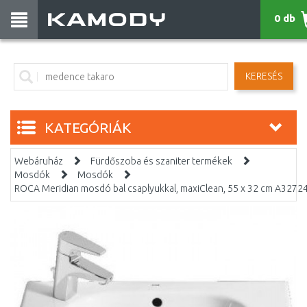
0 db
KERESÉS
KATEGÓRIÁK
Webáruház
Fürdőszoba és szaniter termékek
Mosdók
Mosdók
ROCA Meridian mosdó bal csaplyukkal, maxiClean, 55 x 32 cm A327