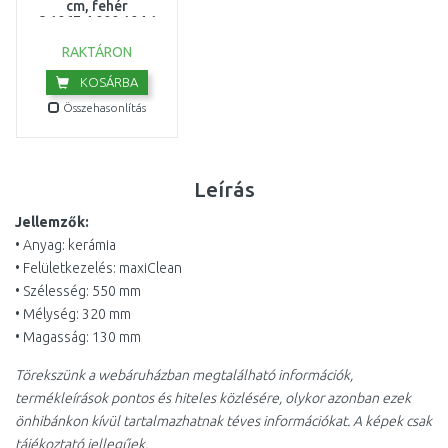
cm, fehér
8.1067.4.000.104.1
RAKTÁRON
KOSÁRBA
Összehasonlítás
Leírás
Jellemzők:
• Anyag: kerámia
• Felületkezelés: maxiClean
• Szélesség: 550 mm
• Mélység: 320 mm
• Magasság: 130 mm
Törekszünk a webáruházban megtalálható információk,
termékleírások pontos és hiteles közlésére, olykor azonban ezek
önhibánkon kívül tartalmazhatnak téves információkat. A képek csak
tájékoztató jellegűek.