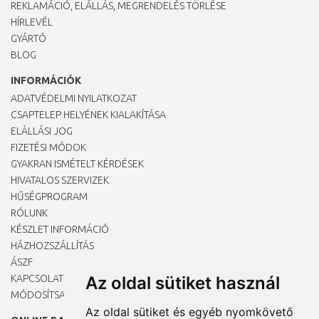
REKLAMÁCIÓ, ELÁLLÁS, MEGRENDELÉS TÖRLÉSE
HÍRLEVÉL
GYÁRTÓ
BLOG
INFORMÁCIÓK
ADATVÉDELMI NYILATKOZAT
CSAPTELEP HELYÉNEK KIALAKÍTÁSA
ELÁLLÁSI JOG
FIZETÉSI MÓDOK
GYAKRAN ISMÉTELT KÉRDÉSEK
HIVATALOS SZERVIZEK
HŰSÉGPROGRAM
RÓLUNK
KÉSZLET INFORMÁCIÓ
HÁZHOZSZÁLLÍTÁS
ÁSZF
KAPCSOLAT
Az oldal sütiket használ
MÓDOSÍTSA A COOKIE-BEÁLLÍTÁSAIMAT
Az oldal sütiket és egyéb nyomkövető