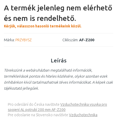
A termék jelenleg nem elérhető
és nem is rendelhető.
Kérjük, válasszon hasonló termékeink közül.
Márka:
PRZYBYSZ
Cikkszám:
AF-Z200
Leírás
Törekszünk a webáruházban megtalálható információk,
termékleírások pontos és hiteles közlésére, olykor azonban ezek
önhibánkon kívül tartalmazhatnak téves információkat. A képek csak
tájékoztató jellegűek.
Pro odeslání do Česka navštivte
Vzduchotechnika vsuvka pro
spojení AL potrubí 200 mm AF-Z200
Pre odoslanie na Slovensko navštívte
Vzduchotechnika