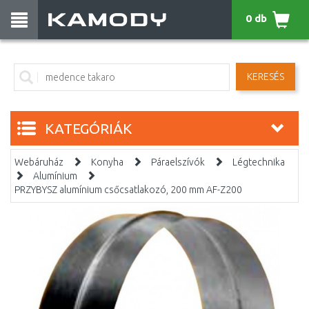
0 db
KERESÉS
KATEGÓRIÁK
Webáruház
Konyha
Páraelszívók
Légtechnika
Alumínium
PRZYBYSZ alumínium csőcsatlakozó, 200 mm AF-Z200