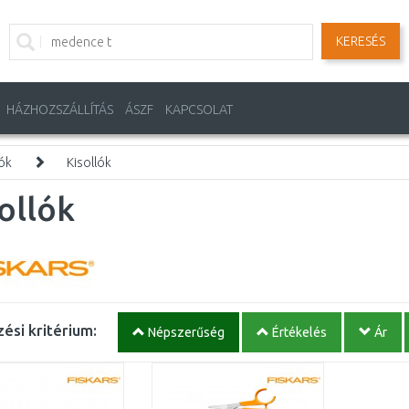
KERESÉS
HÁZHOZSZÁLLÍTÁS
ÁSZF
KAPCSOLAT
ók
Kisollók
ollók
ési kritérium:
Népszerűség
Értékelés
Ár