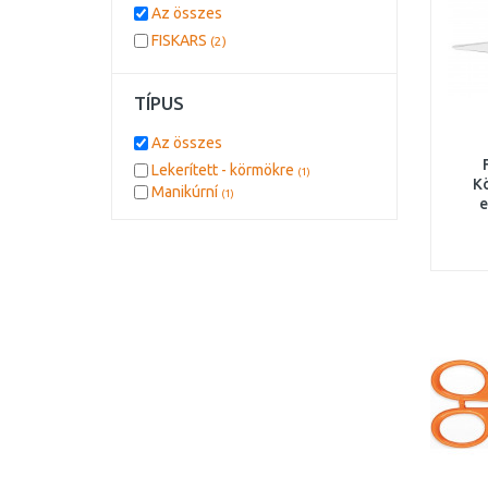
Az összes
FISKARS
(2)
TÍPUS
Az összes
Lekerített - körmökre
(1)
K
Manikúrní
(1)
e