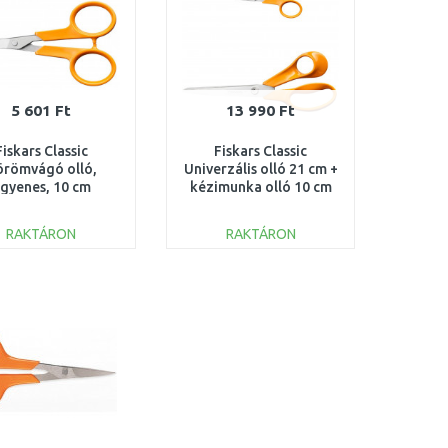
5 601 Ft
13 990 Ft
Fiskars Classic
Fiskars Classic
örömvágó olló,
Univerzális olló 21 cm +
gyenes, 10 cm
kézimunka olló 10 cm
1075060
1082399
RAKTÁRON
RAKTÁRON
KOSÁRBA
KOSÁRBA
Összehasonlítás
Összehasonlítás