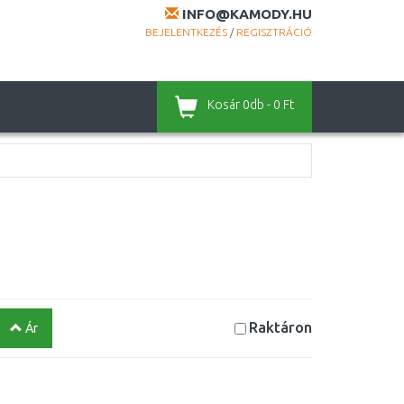
INFO@KAMODY.HU
BEJELENTKEZÉS
/
REGISZTRÁCIÓ
Kosár
0db - 0 Ft
Raktáron
Ár