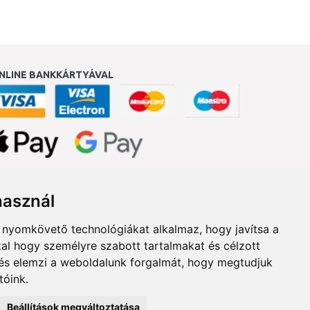
NLINE BANKKÁRTYÁVAL
ukereső.hu
használ
b nyomkövető technológiákat alkalmaz, hogy javítsa a
al hogy személyre szabott tartalmakat és célzott
, és elemzi a weboldalunk forgalmát, hogy megtudjuk
tóink.
Beállítások megváltoztatása