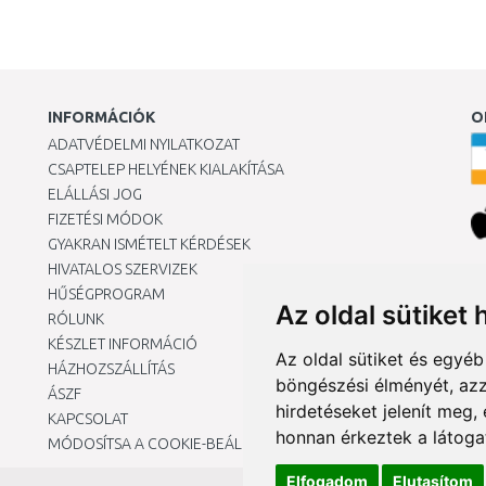
INFORMÁCIÓK
O
ADATVÉDELMI NYILATKOZAT
CSAPTELEP HELYÉNEK KIALAKÍTÁSA
ELÁLLÁSI JOG
FIZETÉSI MÓDOK
GYAKRAN ISMÉTELT KÉRDÉSEK
HIVATALOS SZERVIZEK
Ár
HŰSÉGPROGRAM
Az oldal sütiket 
RÓLUNK
KÉSZLET INFORMÁCIÓ
Az oldal sütiket és egyé
HÁZHOZSZÁLLÍTÁS
böngészési élményét, azz
ÁSZF
hirdetéseket jelenít meg
KAPCSOLAT
honnan érkeztek a látoga
MÓDOSÍTSA A COOKIE-BEÁLLÍTÁSAIMAT
Elfogadom
Elutasítom