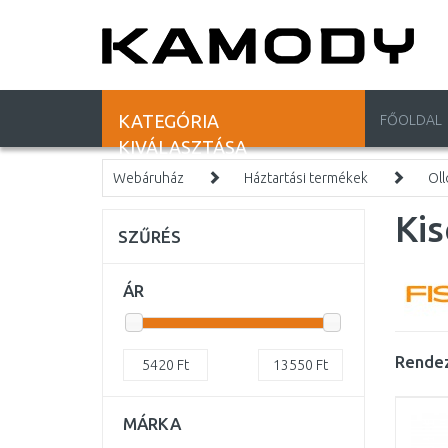
KATEGÓRIA
FŐOLDAL
KIVÁLASZTÁSA
Webáruház
Háztartási termékek
Oll
Kis
SZŰRÉS
ÁR
Rendez
5420
Ft
13550
Ft
MÁRKA