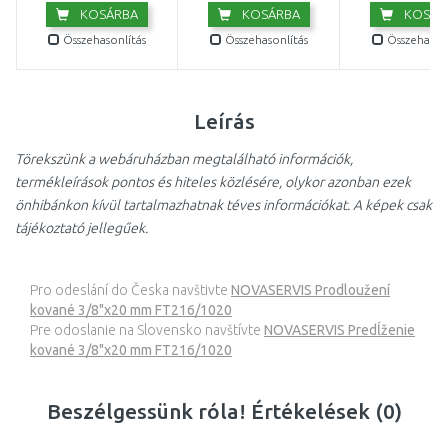
KOSÁRBA
KOSÁRBA
KOSÁR
Összehasonlítás
Összehasonlítás
Összehasonl
Leírás
Törekszünk a webáruházban megtalálható információk,
termékleírások pontos és hiteles közlésére, olykor azonban ezek
önhibánkon kívül tartalmazhatnak téves információkat. A képek csak
tájékoztató jellegűek.
Pro odeslání do Česka navštivte
NOVASERVIS Prodloužení
kované 3/8"x20 mm FT216/1020
Pre odoslanie na Slovensko navštívte
NOVASERVIS Predĺženie
kované 3/8"x20 mm FT216/1020
Beszélgessünk róla! Értékelések (0)