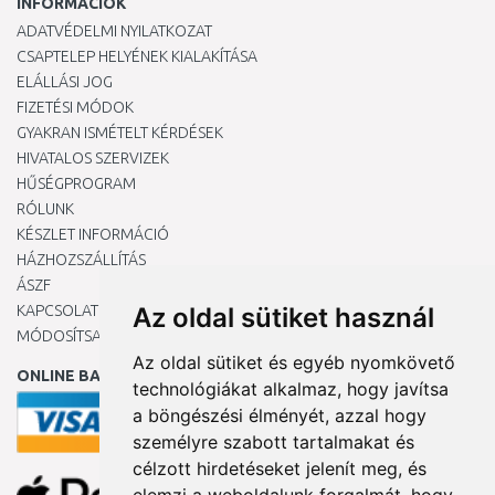
INFORMÁCIÓK
ADATVÉDELMI NYILATKOZAT
CSAPTELEP HELYÉNEK KIALAKÍTÁSA
ELÁLLÁSI JOG
FIZETÉSI MÓDOK
GYAKRAN ISMÉTELT KÉRDÉSEK
HIVATALOS SZERVIZEK
HŰSÉGPROGRAM
RÓLUNK
KÉSZLET INFORMÁCIÓ
HÁZHOZSZÁLLÍTÁS
ÁSZF
KAPCSOLAT
Az oldal sütiket használ
MÓDOSÍTSA A COOKIE-BEÁLLÍTÁSAIMAT
Az oldal sütiket és egyéb nyomkövető
ONLINE BANKKÁRTYÁVAL
technológiákat alkalmaz, hogy javítsa
a böngészési élményét, azzal hogy
személyre szabott tartalmakat és
célzott hirdetéseket jelenít meg, és