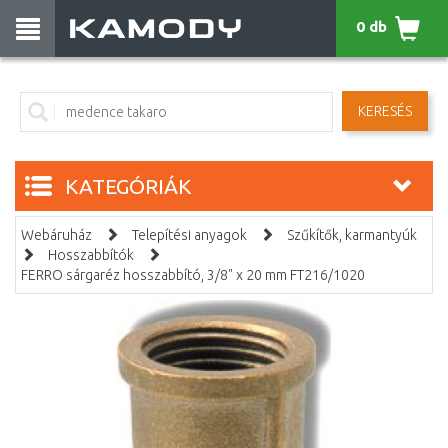
0 db
KERESÉS
KATEGÓRIÁK
Webáruház
Telepítési anyagok
Szűkítők, karmantyúk
Hosszabbítók
FERRO sárgaréz hosszabbító, 3/8" x 20 mm FT216/1020