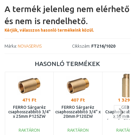
A termék jelenleg nem elérhető
és nem is rendelhető.
Kérjük, válasszon hasonló termékeink közül.
Márka:
NOVASERVIS
Cikkszám:
FT216/1020
HASONLÓ TERMÉKEK
471 Ft
407 Ft
1 329 F
FERRO Sárgaréz
FERRO Sárgaréz
GEBO
csaphosszabbító 3/4"
csaphosszabbító 3/4" x
Csaphosszabbí
x 25mm P125ZW
20mm P120ZW
x 50 mm M 
sárgaréz 500-
RAKTÁRON
RAKTÁRON
RAKTÁRO