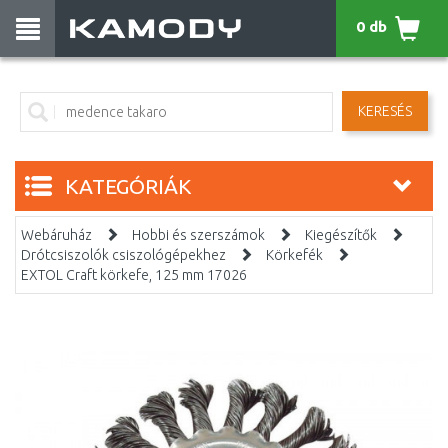
0 db
KERESÉS
KATEGÓRIÁK
Webáruház
Hobbi és szerszámok
Kiegészítők
Drótcsiszolók csiszológépekhez
Körkefék
EXTOL Craft körkefe, 125 mm 17026