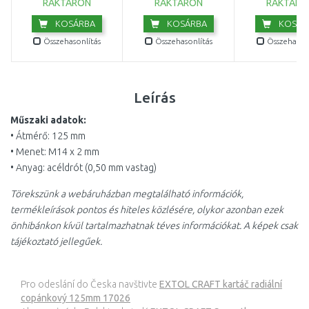
RAKTÁRON
RAKTÁRON
RAKTÁRO
KOSÁRBA
KOSÁRBA
KOSÁR
Összehasonlítás
Összehasonlítás
Összehasonl
Leírás
Műszaki adatok:
• Átmérő: 125 mm
• Menet: M14 x 2 mm
• Anyag: acéldrót (0,50 mm vastag)
Törekszünk a webáruházban megtalálható információk,
termékleírások pontos és hiteles közlésére, olykor azonban ezek
önhibánkon kívül tartalmazhatnak téves információkat. A képek csak
tájékoztató jellegűek.
Pro odeslání do Česka navštivte
EXTOL CRAFT kartáč radiální
copánkový 125mm 17026