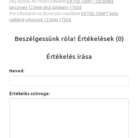
Aby wysłać do Polski odwiedź
EXTOL CRAFT Szczotka
tarczowa 125mm drut splatany 17026
Pre odoslanie na Slovensko navštívte
EXTOL CRAFT kefa
radiálne vrkočová 125mm 17026
Beszélgessünk róla! Értékelések (0)
Értékelés írása
Neved:
Értékelés szövege: