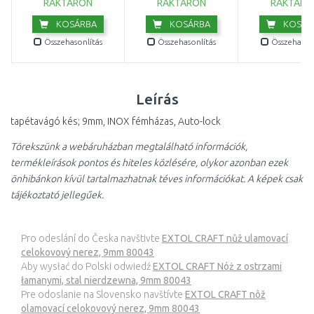
RAKTÁRON
RAKTÁRON
RAKTÁRO
KOSÁRBA
KOSÁRBA
KOSÁR
Összehasonlítás
Összehasonlítás
Összehasonl
Leírás
tapétavágó kés; 9mm, INOX fémházas, Auto-lock
Törekszünk a webáruházban megtalálható információk,
termékleírások pontos és hiteles közlésére, olykor azonban ezek
önhibánkon kívül tartalmazhatnak téves információkat. A képek csak
tájékoztató jellegűek.
Pro odeslání do Česka navštivte
EXTOL CRAFT nůž ulamovací
celokovový nerez, 9mm 80043
Aby wysłać do Polski odwiedź
EXTOL CRAFT Nóż z ostrzami
łamanymi, stal nierdzewna, 9mm 80043
Pre odoslanie na Slovensko navštívte
EXTOL CRAFT nôž
olamovací celokovový nerez, 9mm 80043