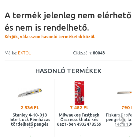
A termék jelenleg nem elérhető
és nem is rendelhető.
Kérjük, válasszon hasonló termékeink közül.
Márka:
EXTOL
Cikkszám:
80043
HASONLÓ TERMÉKEK
2 536 Ft
7 482 Ft
790 Ft
Stanley 4-10-018
Milwaukee Fastback
Fiskars Profess
InterLock Fémházas
Összecsukható kés
pengekés, lapo
tördelhető pengés
6az1-ben 4932478559
14cm 1004
kés, 18mm