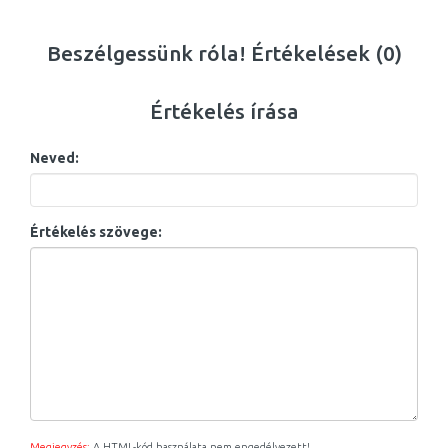
Beszélgessünk róla! Értékelések (0)
Értékelés írása
Neved:
Értékelés szövege:
Megjegyzés:
A HTML-kód használata nem engedélyezett!