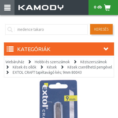
0 db
KERESÉS
KATEGÓRIÁK
Webáruház
Hobbi és szerszámok
Kéziszerszámok
Kések és ollók
Kések
Kések cserélhető pengével
EXTOL CRAFT tapétavágó kés; 9mm 80043