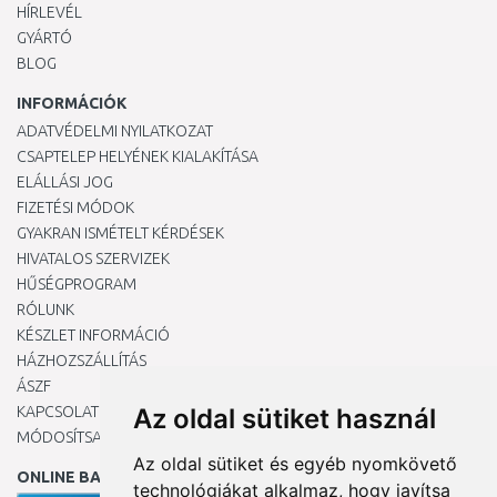
HÍRLEVÉL
GYÁRTÓ
BLOG
INFORMÁCIÓK
ADATVÉDELMI NYILATKOZAT
CSAPTELEP HELYÉNEK KIALAKÍTÁSA
ELÁLLÁSI JOG
FIZETÉSI MÓDOK
GYAKRAN ISMÉTELT KÉRDÉSEK
HIVATALOS SZERVIZEK
HŰSÉGPROGRAM
RÓLUNK
KÉSZLET INFORMÁCIÓ
HÁZHOZSZÁLLÍTÁS
ÁSZF
KAPCSOLAT
Az oldal sütiket használ
MÓDOSÍTSA A COOKIE-BEÁLLÍTÁSAIMAT
Az oldal sütiket és egyéb nyomkövető
ONLINE BANKKÁRTYÁVAL
technológiákat alkalmaz, hogy javítsa