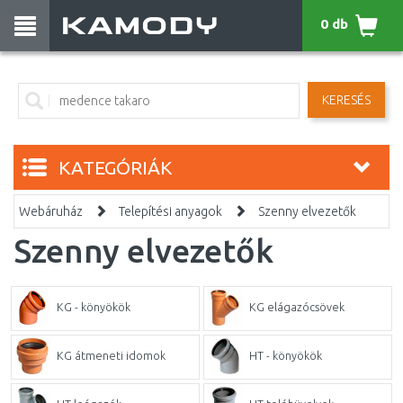
0 db
KERESÉS
KATEGÓRIÁK
Webáruház
Telepítési anyagok
Szenny elvezetők
Szenny elvezetők
KG - könyökök
KG elágazócsövek
KG átmeneti idomok
HT - könyökök