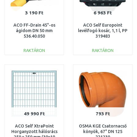
3 190 Ft
6 963 Ft
ACO FF-Drain 45°-os
ACO Self Europoint
ágidom DN 50 mm
levélfogó kosár, 1,1 l, PP
536.40.050
319483
RAKTÁRON
RAKTÁRON
KOSÁRBA
KOSÁRBA
Összehasonlítás
Összehasonlítás
49 990 Ft
793 Ft
ACO Self XtraPoint
OSMA KGE Csatornacső
Horganyzott hálósrács
könyök, 67° DN 125