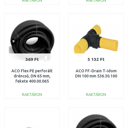
RAKTÁRON
RAKTÁRON
KOSÁRBA
KOSÁRBA
Összehasonlítás
Összehasonlítás
369 Ft
5 132 Ft
ACO Flex PE perforált
ACO FF-Drain T-idom
dréncső, DN 65 mm,
DN 100 mm 536.30.100
fekete 400.00.065
RAKTÁRON
RAKTÁRON
KOSÁRBA
KOSÁRBA
Összehasonlítás
Összehasonlítás