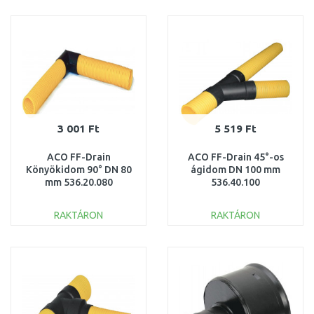
KOSÁRBA
KOSÁRBA
Összehasonlítás
Összehasonlítás
3 001 Ft
5 519 Ft
ACO FF-Drain
ACO FF-Drain 45°-os
Könyökidom 90° DN 80
ágidom DN 100 mm
mm 536.20.080
536.40.100
RAKTÁRON
RAKTÁRON
KOSÁRBA
KOSÁRBA
Összehasonlítás
Összehasonlítás