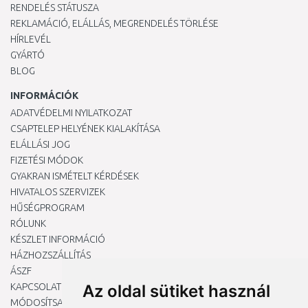
RENDELÉS STÁTUSZA
REKLAMÁCIÓ, ELÁLLÁS, MEGRENDELÉS TÖRLÉSE
HÍRLEVÉL
GYÁRTÓ
BLOG
INFORMÁCIÓK
ADATVÉDELMI NYILATKOZAT
CSAPTELEP HELYÉNEK KIALAKÍTÁSA
ELÁLLÁSI JOG
FIZETÉSI MÓDOK
GYAKRAN ISMÉTELT KÉRDÉSEK
HIVATALOS SZERVIZEK
HŰSÉGPROGRAM
RÓLUNK
KÉSZLET INFORMÁCIÓ
HÁZHOZSZÁLLÍTÁS
ÁSZF
KAPCSOLAT
Az oldal sütiket használ
MÓDOSÍTSA A COOKIE-BEÁLLÍTÁSAIMAT