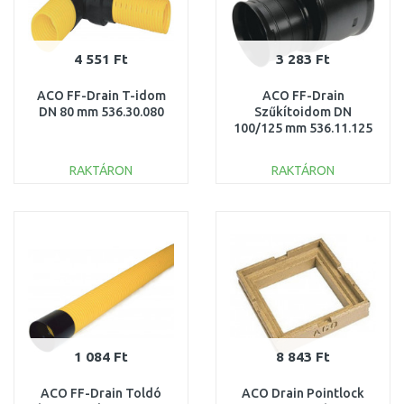
4 551 Ft
3 283 Ft
ACO FF-Drain T-idom
ACO FF-Drain
DN 80 mm 536.30.080
Szűkítoidom DN
100/125 mm 536.11.125
RAKTÁRON
RAKTÁRON
KOSÁRBA
KOSÁRBA
Összehasonlítás
Összehasonlítás
1 084 Ft
8 843 Ft
ACO FF-Drain Toldó
ACO Drain Pointlock