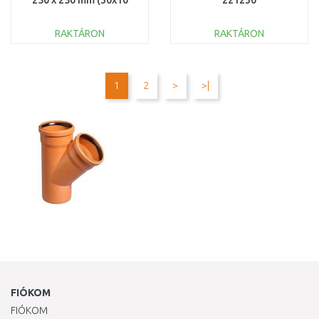
250 x 250 mm (30x10
221230
mm), B125 319439
RAKTÁRON
RAKTÁRON
KOSÁRBA
KOSÁRBA
Összehasonlítás
Összehasonlítás
1
2
>
>|
FIÓKOM
FIÓKOM