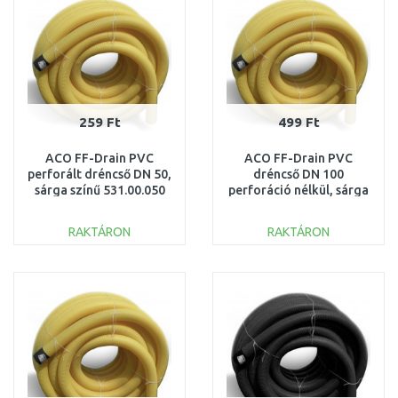
259 Ft
499 Ft
ACO FF-Drain PVC
ACO FF-Drain PVC
perforált dréncső DN 50,
dréncső DN 100
sárga színű 531.00.050
perforáció nélkül, sárga
színű 531.20.100
RAKTÁRON
RAKTÁRON
KOSÁRBA
KOSÁRBA
Összehasonlítás
Összehasonlítás