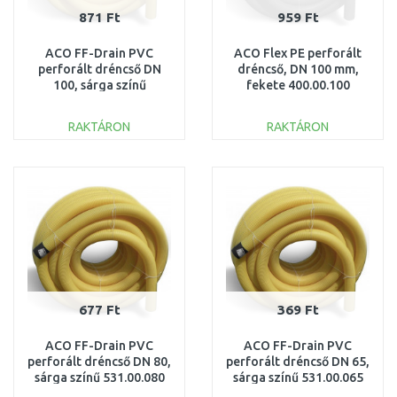
871 Ft
959 Ft
ACO FF-Drain PVC
ACO Flex PE perforált
perforált dréncső DN
dréncső, DN 100 mm,
100, sárga színű
fekete 400.00.100
531.00.100
RAKTÁRON
RAKTÁRON
KOSÁRBA
KOSÁRBA
Összehasonlítás
Összehasonlítás
677 Ft
369 Ft
ACO FF-Drain PVC
ACO FF-Drain PVC
perforált dréncső DN 80,
perforált dréncső DN 65,
sárga színű 531.00.080
sárga színű 531.00.065