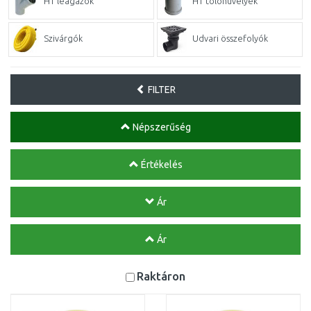
HT leágazók
HT tolóhüvelyek
Szivárgók
Udvari összefolyók
FILTER
Népszerűség
Értékelés
Ár
Ár
Raktáron