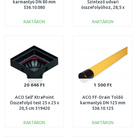
karmantyú DN 80 mm
Szintező udvari
536.10.080
összefolyóhoz, 28,5 x
28,5 x 6 cm 02717
RAKTÁRON
RAKTÁRON
KOSÁRBA
KOSÁRBA
Összehasonlítás
Összehasonlítás
20 646 Ft
1 500 Ft
ACO Self XtraPoint
ACO FF-Drain Toldó
Összefolyó test 25 x 25 x
karmantyú DN 125 mm
20,5 cm 319420
536.10.125
RAKTÁRON
RAKTÁRON
KOSÁRBA
KOSÁRBA