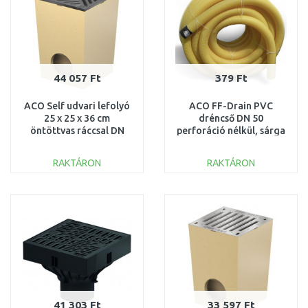
44 057 Ft
379 Ft
ACO Self udvari lefolyó
ACO FF-Drain PVC
25 x 25 x 36 cm
dréncső DN 50
öntöttvas ráccsal DN
perforáció nélkül, sárga
110 01552
színű 531.20.050
RAKTÁRON
RAKTÁRON
KOSÁRBA
KOSÁRBA
Összehasonlítás
Összehasonlítás
41 303 Ft
33 597 Ft