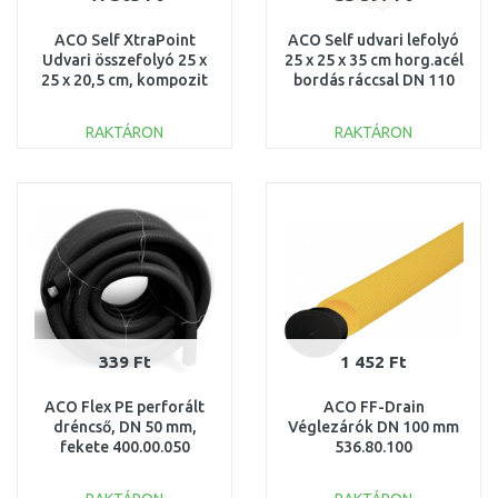
ACO Self XtraPoint
ACO Self udvari lefolyó
Udvari összefolyó 25 x
25 x 25 x 35 cm horg.acél
25 x 20,5 cm, kompozit
bordás ráccsal DN 110
rács, B125 319430
01581
RAKTÁRON
RAKTÁRON
KOSÁRBA
KOSÁRBA
Összehasonlítás
Összehasonlítás
339 Ft
1 452 Ft
ACO Flex PE perforált
ACO FF-Drain
dréncső, DN 50 mm,
Véglezárók DN 100 mm
fekete 400.00.050
536.80.100