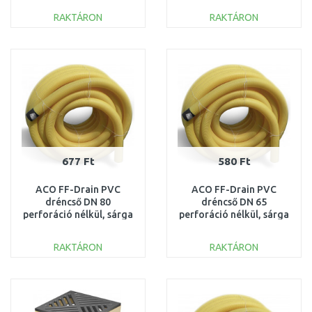
RAKTÁRON
RAKTÁRON
KOSÁRBA
KOSÁRBA
Összehasonlítás
Összehasonlítás
677 Ft
580 Ft
ACO FF-Drain PVC
ACO FF-Drain PVC
dréncső DN 80
dréncső DN 65
perforáció nélkül, sárga
perforáció nélkül, sárga
színű 531.20.080
színű 531.20.065
RAKTÁRON
RAKTÁRON
KOSÁRBA
KOSÁRBA
Összehasonlítás
Összehasonlítás