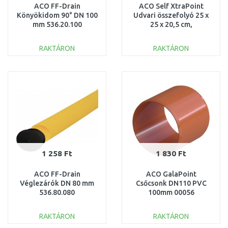
ACO FF-Drain
ACO Self XtraPoint
Könyökidom 90° DN 100
Udvari összefolyó 25 x
mm 536.20.100
25 x 20,5 cm,
horganyzott hálósrács
30x10, B125
RAKTÁRON
RAKTÁRON
KOSÁRBA
KOSÁRBA
Összehasonlítás
Összehasonlítás
1 258 Ft
1 830 Ft
ACO FF-Drain
ACO GalaPoint
Véglezárók DN 80 mm
Csőcsonk DN110 PVC
536.80.080
100mm 00056
RAKTÁRON
RAKTÁRON