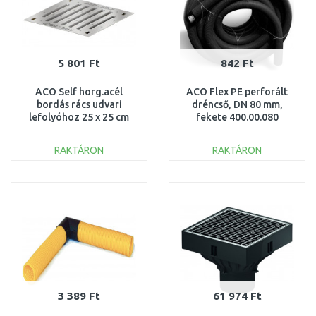
5 801 Ft
842 Ft
ACO Self horg.acél
ACO Flex PE perforált
bordás rács udvari
dréncső, DN 80 mm,
lefolyóhoz 25 x 25 cm
fekete 400.00.080
01599
RAKTÁRON
RAKTÁRON
KOSÁRBA
KOSÁRBA
Összehasonlítás
Összehasonlítás
3 389 Ft
61 974 Ft