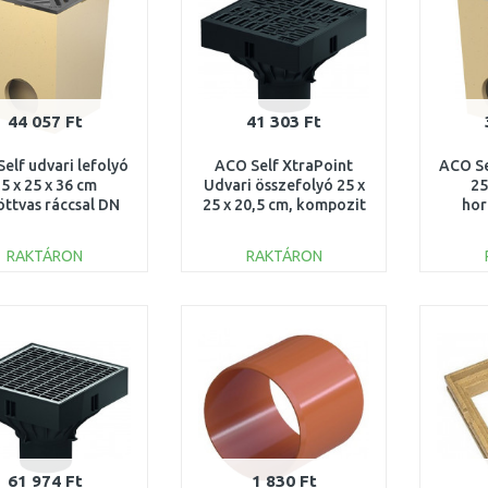
44 057 Ft
41 303 Ft
elf udvari lefolyó
ACO Self XtraPoint
ACO Se
5 x 25 x 36 cm
Udvari összefolyó 25 x
25
öttvas ráccsal DN
25 x 20,5 cm, kompozit
hor
110 01552
rács, B125 319430
ráccs
RAKTÁRON
RAKTÁRON
KOSÁRBA
KOSÁRBA
Összehasonlítás
Összehasonlítás
61 974 Ft
1 830 Ft