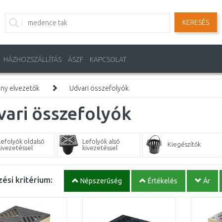
KERESÉS
HÁZHOZSZÁLLÍTÁS
ÁSZF
KAPCSOLAT
ny elvezetők
Udvari összefolyók
ari összefolyók
Lefolyók oldalsó
Lefolyók alsó
Kiegészítők
kivezetéssel
kivezetéssel
ési kritérium:
Népszerűség
Értékelés
Ár