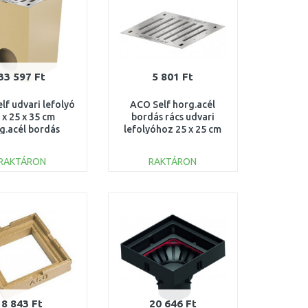
33 597 Ft
5 801 Ft
lf udvari lefolyó
ACO Self horg.acél
 x 25 x 35 cm
bordás rács udvari
g.acél bordás
lefolyóhoz 25 x 25 cm
al DN 110 01581
01599
RAKTÁRON
RAKTÁRON
KOSÁRBA
KOSÁRBA
Összehasonlítás
Összehasonlítás
8 843 Ft
20 646 Ft