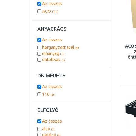
Az összes
ACO
(11)
ANYAGRÁCS
Az összes
ACO S
horganyzott acél
(4)
2
műanyag
(1)
önt
öntöttvas
(1)
DN MÉRETE
Az összes
110
(5)
ELFOLYÓ
Az összes
alsó
(3)
oldalsó
(2)