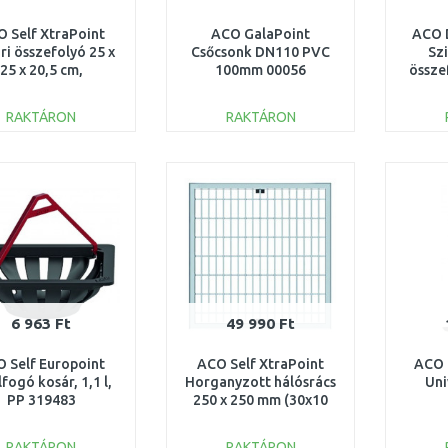
 Self XtraPoint
ACO GalaPoint
ACO D
ri összefolyó 25 x
Csőcsonk DN110 PVC
Sz
25 x 20,5 cm,
100mm 00056
össze
anyzott hálósrács
28,
30x10, B125
RAKTÁRON
RAKTÁRON
KOSÁRBA
KOSÁRBA
Összehasonlítás
Összehasonlítás
6 963 Ft
49 990 Ft
 Self Europoint
ACO Self XtraPoint
ACO 
lfogó kosár, 1,1 l,
Horganyzott hálósrács
Uni
PP 319483
250 x 250 mm (30x10
mm), B125 319439
RAKTÁRON
RAKTÁRON