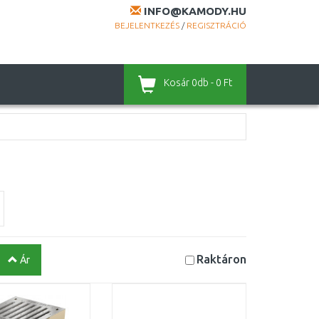
INFO@KAMODY.HU
BEJELENTKEZÉS
/
REGISZTRÁCIÓ
Kosár
0db - 0 Ft
Raktáron
Ár