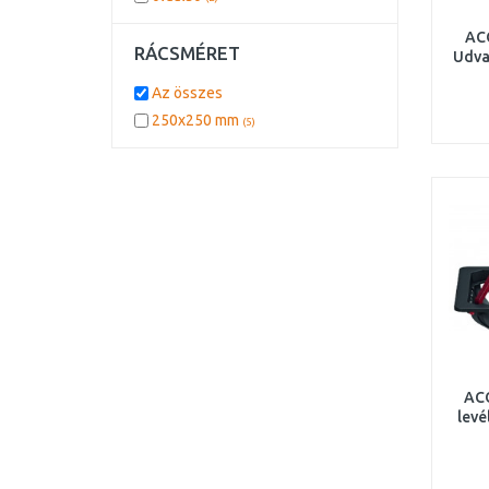
ACO
RÁCSMÉRET
Udva
Az összes
horg
250x250 mm
(5)
ACO
levé