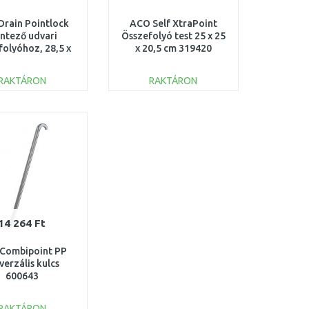
rain Pointlock
ACO Self XtraPoint
intező udvari
Összefolyó test 25 x 25
folyóhoz, 28,5 x
x 20,5 cm 319420
5 x 6 cm 02717
RAKTÁRON
RAKTÁRON
KOSÁRBA
KOSÁRBA
Összehasonlítás
Összehasonlítás
14 264 Ft
Combipoint PP
verzális kulcs
600643
RAKTÁRON