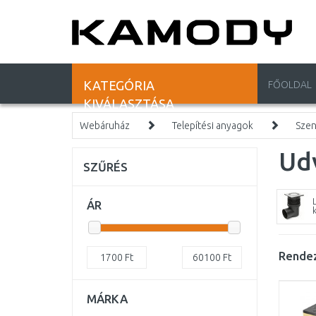
KATEGÓRIA
FŐOLDAL
KIVÁLASZTÁSA
Webáruház
Telepítési anyagok
Szen
Udv
SZŰRÉS
ÁR
Rendez
1700
Ft
60100
Ft
MÁRKA