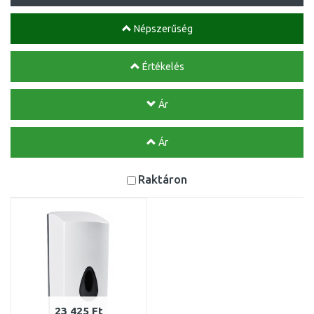
Népszerűség
Értékelés
Ár
Ár
Raktáron
23 425 Ft