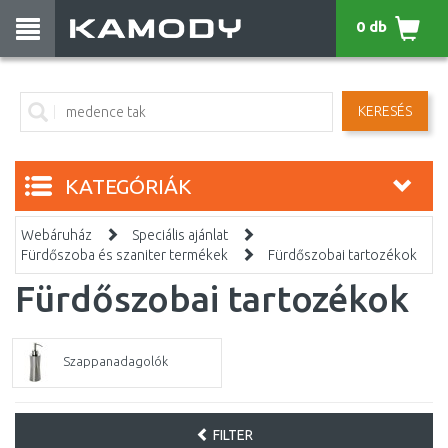
0 db
KERESÉS
KATEGÓRIÁK
Webáruház
Speciális ajánlat
Fürdőszoba és szaniter termékek
Fürdőszobai tartozékok
Fürdőszobai tartozékok
Szappanadagolók
FILTER