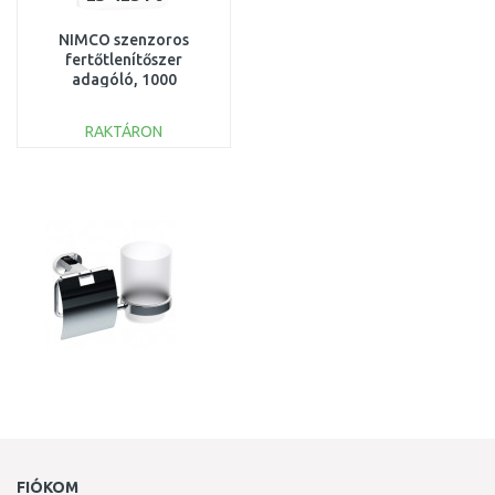
NIMCO szenzoros
fertőtlenítőszer
adagóló, 1000
ml HPB31S-DR-05
RAKTÁRON
KOSÁRBA
Összehasonlítás
FIÓKOM