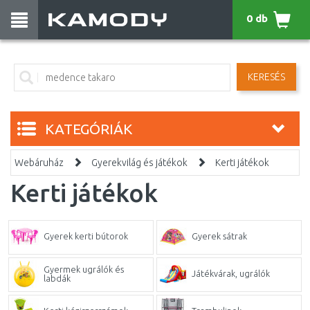
0 db
KERESÉS
KATEGÓRIÁK
Webáruház
Gyerekvilág és játékok
Kerti játékok
Kerti játékok
Gyerek kerti bútorok
Gyerek sátrak
Gyermek ugrálók és
Játékvárak, ugrálók
labdák