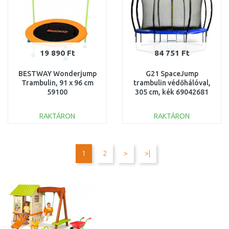
19 890 Ft
84 751 Ft
BESTWAY Wonderjump
G21 SpaceJump
Trambulin, 91 x 96 cm
trambulin védőhálóval,
59100
305 cm, kék 69042681
RAKTÁRON
RAKTÁRON
KOSÁRBA
KOSÁRBA
Összehasonlítás
Összehasonlítás
1
2
>
>|