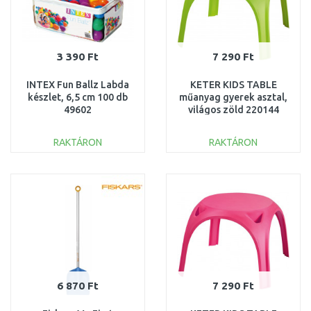
3 390 Ft
7 290 Ft
INTEX Fun Ballz Labda
KETER KIDS TABLE
készlet, 6,5 cm 100 db
műanyag gyerek asztal,
49602
világos zöld 220144
(17185443)
RAKTÁRON
RAKTÁRON
KOSÁRBA
KOSÁRBA
Összehasonlítás
Összehasonlítás
6 870 Ft
7 290 Ft