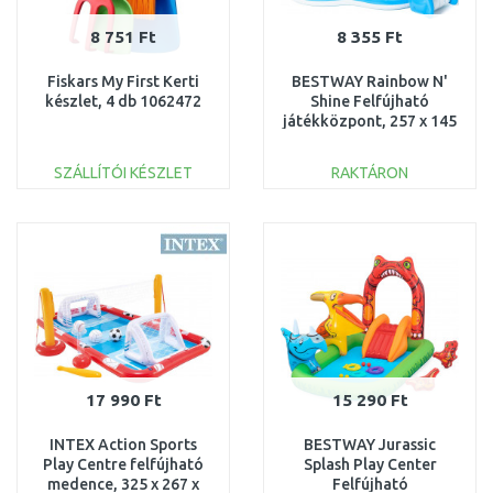
8 751 Ft
8 355 Ft
Fiskars My First Kerti
BESTWAY Rainbow N'
készlet, 4 db 1062472
Shine Felfújható
játékközpont, 257 x 145
x 91 cm 53092
SZÁLLÍTÓI KÉSZLET
RAKTÁRON
KOSÁRBA
KOSÁRBA
Összehasonlítás
Összehasonlítás
17 990 Ft
15 290 Ft
INTEX Action Sports
BESTWAY Jurassic
Play Centre felfújható
Splash Play Center
medence, 325 x 267 x
Felfújható