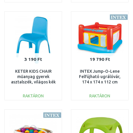
KOSÁRBA
KOSÁRBA
Összehasonlítás
Összehasonlítás
3 190 Ft
19 790 Ft
KETER KIDS CHAIR
INTEX Jump-O-Lene
műanyag gyerek
Felfújható ugrálóvár,
asztalszék, világos kék
174 x 174 x 112 cm
220151 (17185444)
48260
RAKTÁRON
RAKTÁRON
KOSÁRBA
KOSÁRBA
Összehasonlítás
Összehasonlítás