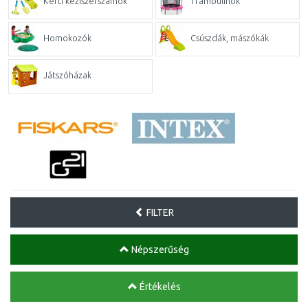
Kerti kéziszerszámok
Trambulinok
Homokozók
Csúszdák, mászókák
Játszóházak
FILTER
Népszerűség
Értékelés