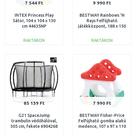
7 544 Ft
9 990 Ft
INTEX Princess Play
BESTWAY Rainbows 'N
Sátor, 104 x 104 x 130
Rays Felfújható
cm 44635NP
játékközpont, 188 x 150
x 89 cm 53174
RAKTÁRON
RAKTÁRON
KOSÁRBA
KOSÁRBA
Összehasonlítás
Összehasonlítás
85 139 Ft
7 990 Ft
G21 SpaceJump
BESTWAY Fisher-Price
trambulin védőhálóval,
Felfújható gomba alakú
305 cm, fekete 6904268
medence, 107 x 97 x 110
cm 93570