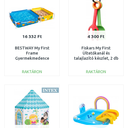
16 332 Ft
4 300 Ft
BESTWAY My First
Fiskars My First
Frame
Ültetőkanál és
Gyermekmedence
talajlazító készlet, 2 db
homokozóval, 213 x 122
1062471
x 30,5 cm 561CF
RAKTÁRON
RAKTÁRON
KOSÁRBA
KOSÁRBA
Összehasonlítás
Összehasonlítás