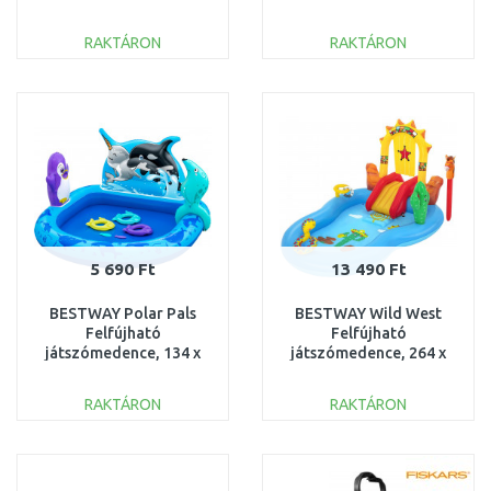
102 cm 57147NP
játszómedence, 242 x
140 x 137 cm 53160
RAKTÁRON
RAKTÁRON
KOSÁRBA
KOSÁRBA
Összehasonlítás
Összehasonlítás
5 690 Ft
13 490 Ft
BESTWAY Polar Pals
BESTWAY Wild West
Felfújható
Felfújható
játszómedence, 134 x
játszómedence, 264 x
131 x 73 cm 53156
188 x 140 cm 53118
RAKTÁRON
RAKTÁRON
KOSÁRBA
KOSÁRBA
Összehasonlítás
Összehasonlítás