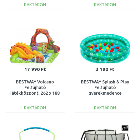
RAKTÁRON
RAKTÁRON
KOSÁRBA
KOSÁRBA
Összehasonlítás
Összehasonlítás
17 990 Ft
3 190 Ft
BESTWAY Volcano
BESTWAY Splash & Play
Felfújható
Felfújható
játékközpont, 262 x 188
gyerekmedence
x 102 cm 53172
labdákkal, 91 x 20 cm
51141
RAKTÁRON
RAKTÁRON
KOSÁRBA
KOSÁRBA
Összehasonlítás
Összehasonlítás