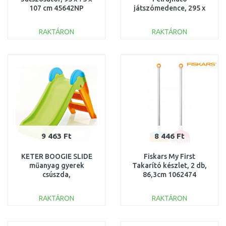
107 cm 45642NP
játszómedence, 295 x
190 x 137 cm 53117
RAKTÁRON
RAKTÁRON
KOSÁRBA
KOSÁRBA
Összehasonlítás
Összehasonlítás
9 463 Ft
8 446 Ft
KETER BOOGIE SLIDE
Fiskars My First
műanyag gyerek
Takarító készlet, 2 db,
csúszda,
86,3cm 1062474
világoszöld/narancs
223622 (17609650)
RAKTÁRON
RAKTÁRON
KOSÁRBA
KOSÁRBA