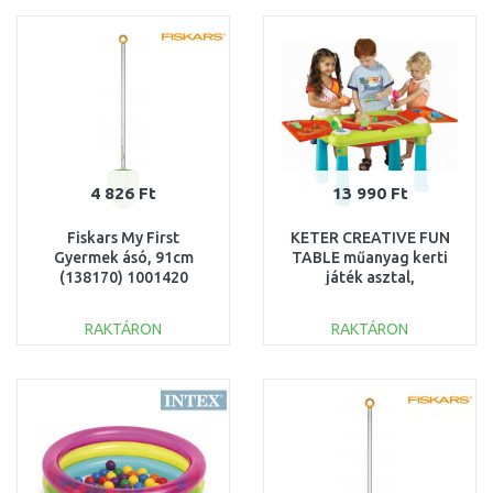
Összehasonlítás
Összehasonlítás
4 826 Ft
13 990 Ft
Fiskars My First
KETER CREATIVE FUN
Gyermek ásó, 91cm
TABLE műanyag kerti
(138170) 1001420
játék asztal,
türkiz/piros 231588
(17184058)
RAKTÁRON
RAKTÁRON
KOSÁRBA
KOSÁRBA
Összehasonlítás
Összehasonlítás