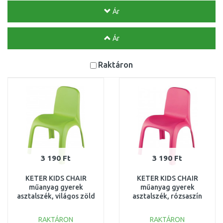
Ár
Ár
Raktáron
3 190 Ft
3 190 Ft
KETER KIDS CHAIR
KETER KIDS CHAIR
műanyag gyerek
műanyag gyerek
asztalszék, világos zöld
asztalszék, rózsaszín
220145 (17185444)
223838 (17185444)
RAKTÁRON
RAKTÁRON