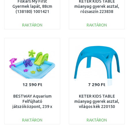
Fiskars My First
KETER KIDS TABLE
Gyermek lapát, 88cm
műanyag gyerek asztal,
(138180) 1001421
rózsaszín 223838
(17185443)
RAKTÁRON
RAKTÁRON
KOSÁRBA
KOSÁRBA
Összehasonlítás
Összehasonlítás
12 590 Ft
7 290 Ft
BESTWAY Aquarium
KETER KIDS TABLE
Felfújható
műanyag gyerek asztal,
játszóközpont, 239 x
világos kék 220150
206 x 86 cm 53052
(17185443)
RAKTÁRON
RAKTÁRON
KOSÁRBA
KOSÁRBA