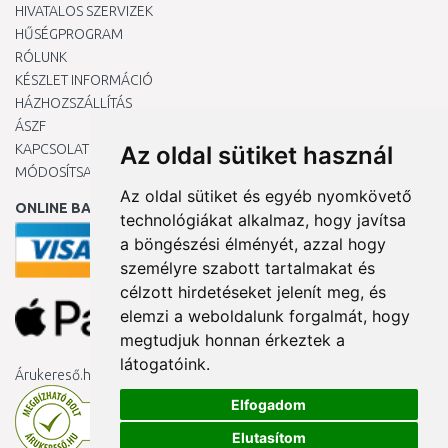
HIVATALOS SZERVIZEK
HŰSÉGPROGRAM
RÓLUNK
KÉSZLET INFORMÁCIÓ
HÁZHOZSZÁLLÍTÁS
ÁSZF
KAPCSOLAT
Az oldal sütiket használ
MÓDOSÍTSA A COOKIE-BEÁLLÍTÁSAIMAT
Az oldal sütiket és egyéb nyomkövető
ONLINE BANKKÁRTYÁVAL
technológiákat alkalmaz, hogy javítsa
a böngészési élményét, azzal hogy
személyre szabott tartalmakat és
célzott hirdetéseket jelenít meg, és
elemzi a weboldalunk forgalmát, hogy
megtudjuk honnan érkeztek a
látogatóink.
Árukereső.hu
Elfogadom
Elutasítom