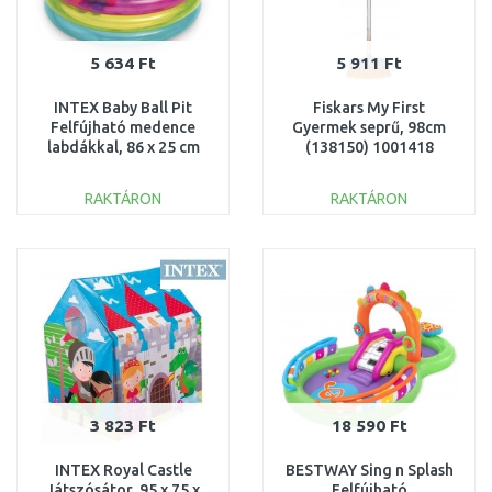
5 634 Ft
5 911 Ft
INTEX Baby Ball Pit
Fiskars My First
Felfújható medence
Gyermek seprű, 98cm
labdákkal, 86 x 25 cm
(138150) 1001418
48674NP
RAKTÁRON
RAKTÁRON
KOSÁRBA
KOSÁRBA
Összehasonlítás
Összehasonlítás
3 823 Ft
18 590 Ft
INTEX Royal Castle
BESTWAY Sing n Splash
Játszósátor, 95 x 75 x
Felfújható