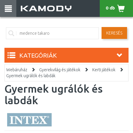
0 db
KERESÉS
KATEGÓRIÁK
Webáruház
Gyerekvilág és játékok
Kerti játékok
Gyermek ugrálók és labdák
Gyermek ugrálók és
labdák