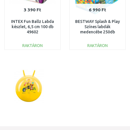
3 390 Ft
6 990 Ft
INTEX Fun Ballz Labda
BESTWAY Splash & Play
készlet, 6,5 cm 100 db
Színes labdák
49602
medencébe 250db
52649
RAKTÁRON
RAKTÁRON
KOSÁRBA
KOSÁRBA
Összehasonlítás
Összehasonlítás