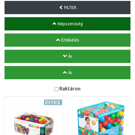
FILTER
Népszerűség
Értékelés
Ár
Ár
Raktáron