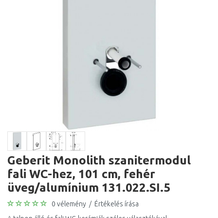
Geberit Monolith szanitermodul
fali WC-hez, 101 cm, fehér
üveg/alumínium 131.022.SI.5
0 vélemény
/
Értékelés írása