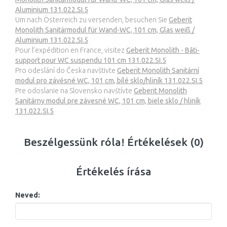
Aluminium 131.022.SI.5
Um nach Österreich zu versenden, besuchen Sie
Geberit
Monolith Sanitärmodul für Wand-WC, 101 cm, Glas weiß /
Aluminium 131.022.SI.5
Pour l’expédition en France, visitez
Geberit Monolith - Bâti-
support pour WC suspendu 101 cm 131.022.SI.5
Pro odeslání do Česka navštivte
Geberit Monolith Sanitární
modul pro závěsné WC, 101 cm, bílé sklo/hliník 131.022.SI.5
Pre odoslanie na Slovensko navštívte
Geberit Monolith
Sanitárny modul pre závesné WC, 101 cm, biele sklo / hliník
131.022.SI.5
Beszélgessünk róla! Értékelések (0)
Értékelés írása
Neved: