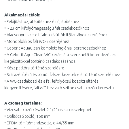
Alkalmazási célok:
• Felújításhoz, átépítéshez és új építéshez
• > 23 cm kifolyómagasságú fali csatlakozókhoz
• Alacsonyra szerelt falon kívüli öblítőtartályok cseréjéhez
• Monoblokkos fali WC-k cseréjéhez
• Geberit AquaClean komplett higiéniai berendezésekhez
• A Geberit AquaClean WC kerámiára szerelhető berendezések
kiegészítőkkel történő csatlakozásához
• Kész padlóra történő szerelésre
• Szárazépítésű és tömör falszerkezetek elé történő szereléshez
• A WC-csatlakozó és a fali lefolyócső közötti eltérés
kiegyenlítésére, fali WC-hez való szifon csatlakozón keresztül
A csomag tartalma:
• Vízcsatlakozó készlet 2 1/2"-os sarokszeleppel
• Öblítőcső toldó, 160 mm
• EPDM tömítőmandzsetta, o 44/55 mm