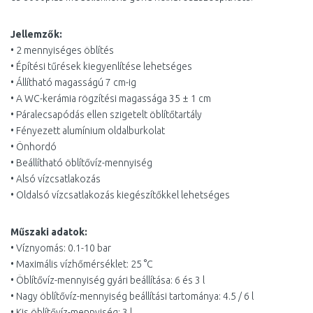
Jellemzők:
• 2 mennyiséges öblítés
• Építési tűrések kiegyenlítése lehetséges
• Állítható magasságú 7 cm-ig
• A WC-kerámia rögzítési magassága 35 ± 1 cm
• Páralecsapódás ellen szigetelt öblítőtartály
• Fényezett alumínium oldalburkolat
• Önhordó
• Beállítható öblítővíz-mennyiség
• Alsó vízcsatlakozás
• Oldalsó vízcsatlakozás kiegészítőkkel lehetséges
Műszaki adatok:
• Víznyomás: 0.1-10 bar
• Maximális vízhőmérséklet: 25 °C
• Öblítővíz-mennyiség gyári beállítása: 6 és 3 l
• Nagy öblítővíz-mennyiség beállítási tartománya: 4.5 / 6 l
• Kis öblítővíz-mennyiség: 3 l