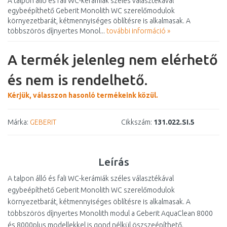
A talpon álló és fali WC-kerámiák széles választékával
egybeépíthető Geberit Monolith WC szerelőmodulok
környezetbarát, kétmennyiséges öblítésre is alkalmasak. A
többszörös díjnyertes Monol...
további információ »
A termék jelenleg nem elérhető
és nem is rendelhető.
Kérjük, válasszon hasonló termékeink közül.
Márka:
GEBERIT
Cikkszám:
131.022.SI.5
Leírás
A talpon álló és fali WC-kerámiák széles választékával
egybeépíthető Geberit Monolith WC szerelőmodulok
környezetbarát, kétmennyiséges öblítésre is alkalmasak. A
többszörös díjnyertes Monolith modul a Geberit AquaClean 8000
és 8000plus modellekkel is gond nélkül öszszeépíthető.