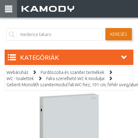
KERESÉS
KATEGÓRIÁK
Webáruház
Fürdőszoba és szaniter termékek
WC - toalettek
Falra szerelhető WC-k moduljai
Geberit Monolith szanitermodul fali WC-hez, 101 cm, fehér üveg/alum