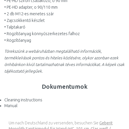
• PE-HD szifon csatlakozó, o 90 mm
• PE-HD adapter, o 90/110 mm
• 2 db M12-es menetes szár
• Zajcsökkentő készlet
• Talptakaró
• Rögzítőanyag könnyűszerkezetes falhoz
• Rögzítőanyag
Törekszünk a webáruházban megtalálható információk,
termékleírások pontos és hiteles közlésére, olykor azonban ezek
önhibánkon kívül tartalmazhatnak téves információkat. A képek csak
tájékoztató jellegűek.
Dokumentumok
Cleaning instructions
Manual
Um nach Deutschland zu versenden, besuchen Sie
Geberit
Monolith Sanitärmodul für Wand-WC, 101 cm, Glas weiß /