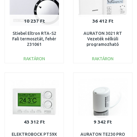
10 237 Ft
36 412 Ft
Stiebel Eltron RTA-S2
AURATON 3021 RT
Fali termosztát, fehér
Vezeték nélküli
231061
programozható
termosztát heti
programmal, 2
RAKTÁRON
RAKTÁRON
hőmérséklet
KOSÁRBA
KOSÁRBA
Összehasonlítás
Összehasonlítás
43 312 Ft
9 342 Ft
ELEKTROBOCK PT59X
AURATON TE230 PRO