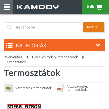
0 db
KERESÉS
KATEGÓRIÁK
Webáruház
Fűtési és melegvíz rendszerek
Termosztátok
Termosztátok
Vezetéknélküli
Vezetéskes termosztátok
termosztátok