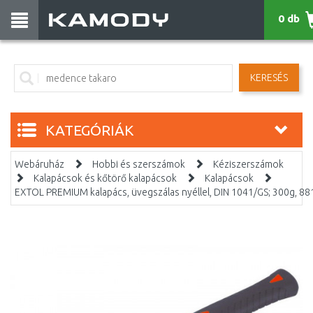
0 db
KERESÉS
KATEGÓRIÁK
Webáruház
Hobbi és szerszámok
Kéziszerszámok
Kalapácsok és kőtörő kalapácsok
Kalapácsok
EXTOL PREMIUM kalapács, üvegszálas nyéllel, DIN 1041/GS; 300g, 8