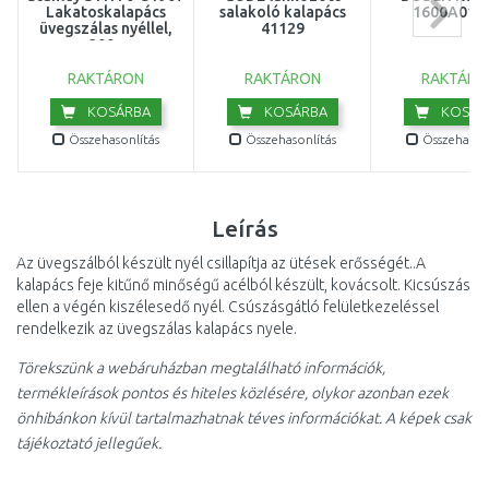
Lakatoskalapács
salakoló kalapács
1600A016
üvegszálas nyéllel,
41129
300g
RAKTÁRON
RAKTÁRON
RAKTÁRO
KOSÁRBA
KOSÁRBA
KOSÁR
Összehasonlítás
Összehasonlítás
Összehasonl
Leírás
Az üvegszálból készült nyél csillapítja az ütések erősségét..A
kalapács feje kitűnő minőségű acélból készült, kovácsolt. Kicsúszás
ellen a végén kiszélesedő nyél. Csúszásgátló felületkezeléssel
rendelkezik az üvegszálas kalapács nyele.
Törekszünk a webáruházban megtalálható információk,
termékleírások pontos és hiteles közlésére, olykor azonban ezek
önhibánkon kívül tartalmazhatnak téves információkat. A képek csak
tájékoztató jellegűek.