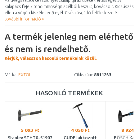
Az üvegszálból készült nyél csillapítja az ütések erősségét..A
kalapács feje kitűnő minőségű acélból készült, kovácsolt. Kicsúszás
ellen a végén kiszélesedő nyél. Csúszásgátló felületkezelé...
további információ »
A termék jelenleg nem elérhető
és nem is rendelhető.
Kérjük, válasszon hasonló termékeink közül.
Márka:
EXTOL
Cikkszám:
8811253
HASONLÓ TERMÉKEK
5 093 Ft
4 050 Ft
8 924 F
Stanley STHT0-51907
GÜDE lakkozott
BOSCH Kala