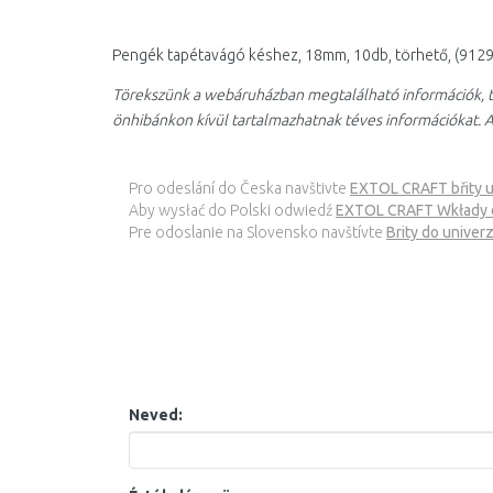
Pengék tapétavágó késhez, 18mm, 10db, törhető, (9129
Törekszünk a webáruházban megtalálható információk, t
önhibánkon kívül tartalmazhatnak téves információkat. A
Pro odeslání do Česka navštivte
EXTOL CRAFT břity u
Aby wysłać do Polski odwiedź
EXTOL CRAFT Wkłady d
Pre odoslanie na Slovensko navštívte
Brity do unive
Neved: