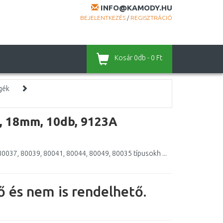
INFO@KAMODY.HU
BEJELENTKEZÉS
/
REGISZTRÁCIÓ
Kosár
0db - 0 Ft
gék
, 18mm, 10db, 9123A
0037, 80039, 80041, 80044, 80049, 80035 típusokh ...
 és nem is rendelhető.