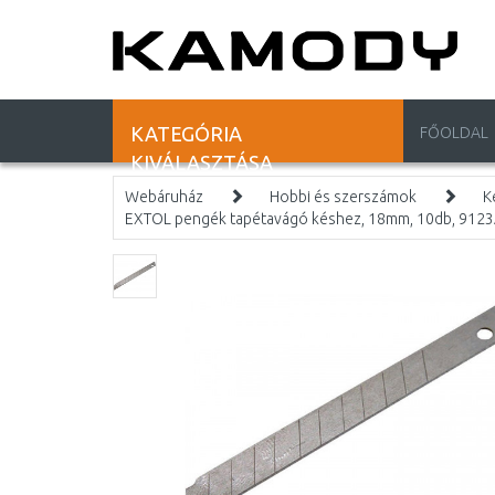
KATEGÓRIA
FŐOLDAL
KIVÁLASZTÁSA
Webáruház
Hobbi és szerszámok
K
EXTOL pengék tapétavágó késhez, 18mm, 10db, 912