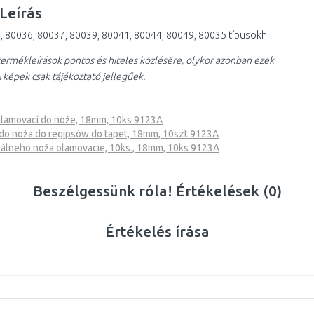
Leírás
, 80036, 80037, 80039, 80041, 80044, 80049, 80035 típusokh
ermékleírások pontos és hiteles közlésére, olykor azonban ezek
 képek csak tájékoztató jellegűek.
lamovací do nože, 18mm, 10ks 9123A
o noża do regipsów do tapet, 18mm, 10szt 9123A
rzálneho noža olamovacie, 10ks , 18mm, 10ks 9123A
Beszélgessünk róla! Értékelések (0)
Értékelés írása