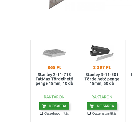
865 Ft
2 397 Ft
Stanley 2-11-718
Stanley 3-11-301
FatMax Tördelhető
Tördelhető penge
penge 18mm, 10 db
18mm, 50 db
RAKTÁRON
RAKTÁRON
KOSÁRBA
KOSÁRBA
Összehasonlítás
Összehasonlítás