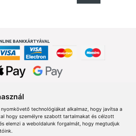
NLINE BANKKÁRTYÁVAL
ukereső.hu
használ
b nyomkövető technológiákat alkalmaz, hogy javítsa a
al hogy személyre szabott tartalmakat és célzott
, és elemzi a weboldalunk forgalmát, hogy megtudjuk
tóink.