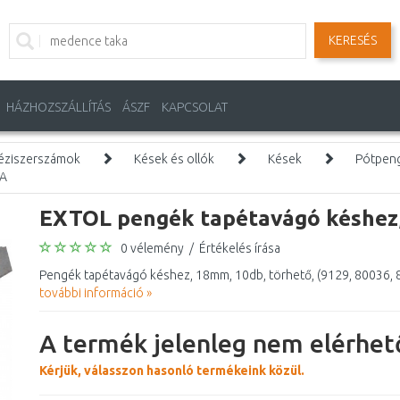
KERESÉS
HÁZHOZSZÁLLÍTÁS
ÁSZF
KAPCSOLAT
éziszerszámok
Kések és ollók
Kések
Pótpen
3A
EXTOL pengék tapétavágó késhez
0 vélemény
/
Értékelés írása
Pengék tapétavágó késhez, 18mm, 10db, törhető, (9129, 80036, 8
további információ »
A termék jelenleg nem elérhető
Kérjük, válasszon hasonló termékeink közül.