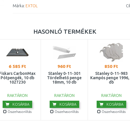
Márka:
EXTOL
Ci
HASONLÓ TERMÉKEK
6 585 Ft
960 Ft
850 Ft
Fiskars CarbonMax
Stanley 0-11-301
Stanley 0-11-983
Pótpengék, 10 db
Tördelhető penge
Kampós penge 1996,
1027230
18mm, 10 db
db
RAKTÁRON
RAKTÁRON
RAKTÁRON
KOSÁRBA
KOSÁRBA
KOSÁRBA
Összehasonlítás
Összehasonlítás
Összehasonlítás