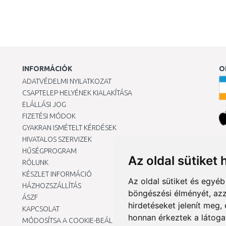
INFORMÁCIÓK
O
ADATVÉDELMI NYILATKOZAT
CSAPTELEP HELYÉNEK KIALAKÍTÁSA
ELÁLLÁSI JOG
FIZETÉSI MÓDOK
GYAKRAN ISMÉTELT KÉRDÉSEK
HIVATALOS SZERVIZEK
Ár
HŰSÉGPROGRAM
Az oldal sütiket 
RÓLUNK
KÉSZLET INFORMÁCIÓ
Az oldal sütiket és egyé
HÁZHOZSZÁLLÍTÁS
böngészési élményét, azz
ÁSZF
hirdetéseket jelenít meg
KAPCSOLAT
honnan érkeztek a látoga
MÓDOSÍTSA A COOKIE-BEÁLLÍTÁSAIMAT