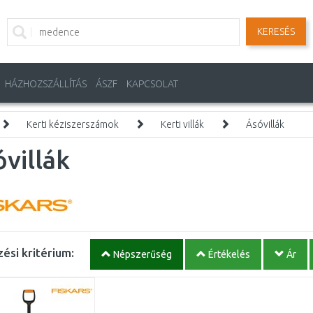
KERESÉS
HÁZHOZSZÁLLÍTÁS
ÁSZF
KAPCSOLAT
Kerti kéziszerszámok
Kerti villák
Ásóvillák
villák
ési kritérium:
Népszerűség
Értékelés
Ár