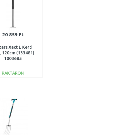
20 859 Ft
kars Xact L Kerti
a, 120cm (133481)
1003685
RAKTÁRON
KOSÁRBA
Összehasonlítás