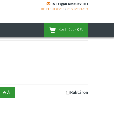
INFO@KAMODY.HU
BEJELENTKEZÉS
/
REGISZTRÁCIÓ
Kosár
0db - 0 Ft
Raktáron
Ár