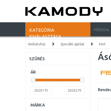
KATEGÓRIA
FŐOLDAL
KIVÁLASZTÁSA
Webáruház
Speciális ajánlat
Kert
Ásó
SZŰRÉS
ÁR
Rendez
20201
Ft
20202
Ft
MÁRKA