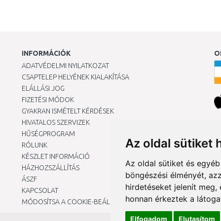
INFORMÁCIÓK
O
ADATVÉDELMI NYILATKOZAT
CSAPTELEP HELYÉNEK KIALAKÍTÁSA
ELÁLLÁSI JOG
FIZETÉSI MÓDOK
GYAKRAN ISMÉTELT KÉRDÉSEK
HIVATALOS SZERVIZEK
Ár
HŰSÉGPROGRAM
Az oldal sütiket 
RÓLUNK
KÉSZLET INFORMÁCIÓ
Az oldal sütiket és egyé
HÁZHOZSZÁLLÍTÁS
böngészési élményét, azz
ÁSZF
hirdetéseket jelenít meg
KAPCSOLAT
honnan érkeztek a látoga
MÓDOSÍTSA A COOKIE-BEÁLLÍTÁSAIMAT
Elfogadom
Elutasítom