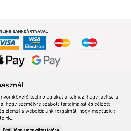
NLINE BANKKÁRTYÁVAL
ukereső.hu
használ
b nyomkövető technológiákat alkalmaz, hogy javítsa a
al hogy személyre szabott tartalmakat és célzott
, és elemzi a weboldalunk forgalmát, hogy megtudjuk
tóink.
Beállítások megváltoztatása