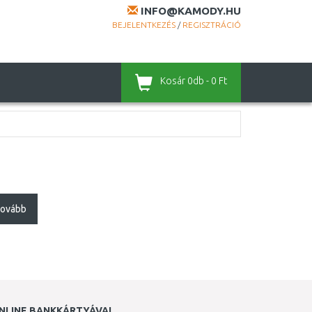
INFO@KAMODY.HU
BEJELENTKEZÉS
/
REGISZTRÁCIÓ
Kosár
0db - 0 Ft
ovább
NLINE BANKKÁRTYÁVAL