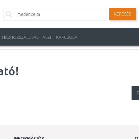
KERESÉS
HÁZHOZSZÁLLÍTÁS
ÁSZF
KAPCSOLAT
ató!
T
INFORMÁCIÓK
O