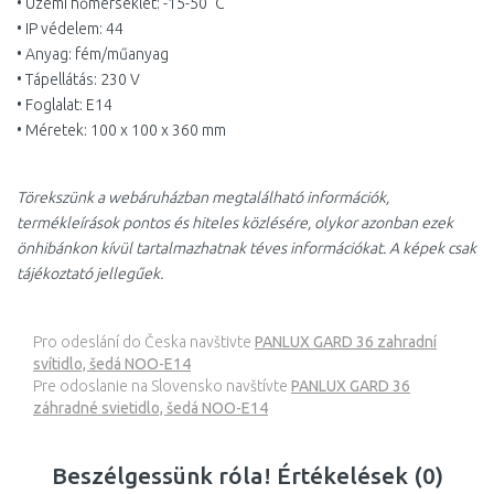
• Üzemi hőmérséklet: -15-50 °C
• IP védelem: 44
• Anyag: fém/műanyag
• Tápellátás: 230 V
• Foglalat: E14
• Méretek: 100 x 100 x 360 mm
Törekszünk a webáruházban megtalálható információk,
termékleírások pontos és hiteles közlésére, olykor azonban ezek
önhibánkon kívül tartalmazhatnak téves információkat. A képek csak
tájékoztató jellegűek.
Pro odeslání do Česka navštivte
PANLUX GARD 36 zahradní
svítidlo, šedá NOO-E14
Pre odoslanie na Slovensko navštívte
PANLUX GARD 36
záhradné svietidlo, šedá NOO-E14
Beszélgessünk róla! Értékelések (0)