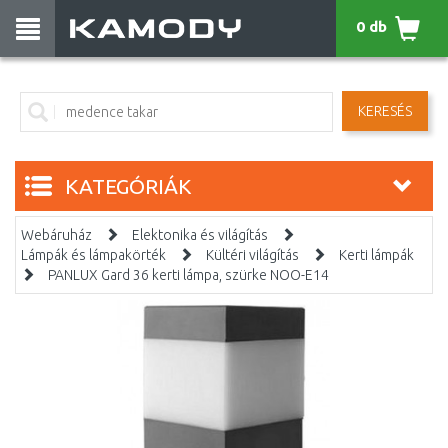
0 db
KERESÉS
KATEGÓRIÁK
Webáruház
Elektonika és világítás
Lámpák és lámpakörték
Kültéri világítás
Kerti lámpák
PANLUX Gard 36 kerti lámpa, szürke NOO-E14