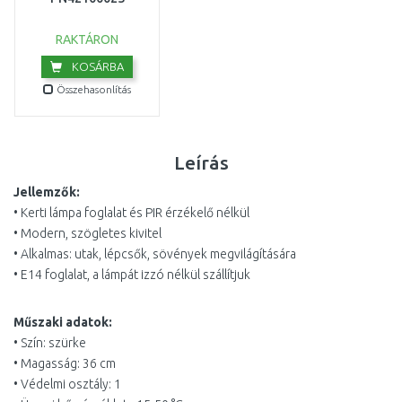
RAKTÁRON
KOSÁRBA
Összehasonlítás
Leírás
Jellemzők:
• Kerti lámpa foglalat és PIR érzékelő nélkül
• Modern, szögletes kivitel
• Alkalmas: utak, lépcsők, sövények megvilágítására
• E14 foglalat, a lámpát izzó nélkül szállítjuk
Műszaki adatok:
• Szín: szürke
• Magasság: 36 cm
• Védelmi osztály: 1