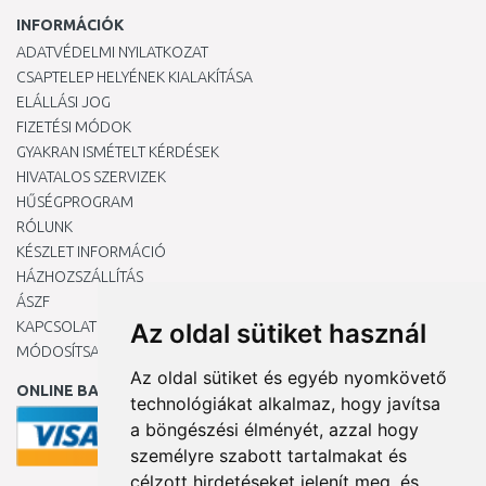
INFORMÁCIÓK
ADATVÉDELMI NYILATKOZAT
CSAPTELEP HELYÉNEK KIALAKÍTÁSA
ELÁLLÁSI JOG
FIZETÉSI MÓDOK
GYAKRAN ISMÉTELT KÉRDÉSEK
HIVATALOS SZERVIZEK
HŰSÉGPROGRAM
RÓLUNK
KÉSZLET INFORMÁCIÓ
HÁZHOZSZÁLLÍTÁS
ÁSZF
KAPCSOLAT
Az oldal sütiket használ
MÓDOSÍTSA A COOKIE-BEÁLLÍTÁSAIMAT
Az oldal sütiket és egyéb nyomkövető
ONLINE BANKKÁRTYÁVAL
technológiákat alkalmaz, hogy javítsa
a böngészési élményét, azzal hogy
személyre szabott tartalmakat és
célzott hirdetéseket jelenít meg, és