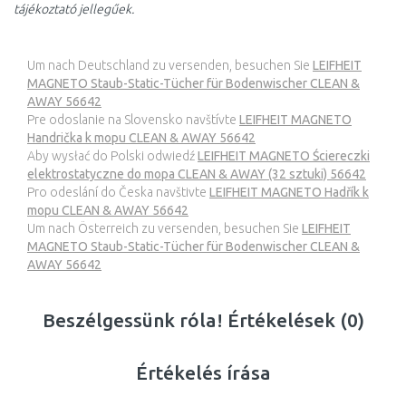
tájékoztató jellegűek.
Um nach Deutschland zu versenden, besuchen Sie
LEIFHEIT
MAGNETO Staub-Static-Tücher für Bodenwischer CLEAN &
AWAY 56642
Pre odoslanie na Slovensko navštívte
LEIFHEIT MAGNETO
Handrička k mopu CLEAN & AWAY 56642
Aby wysłać do Polski odwiedź
LEIFHEIT MAGNETO Ściereczki
elektrostatyczne do mopa CLEAN & AWAY (32 sztuki) 56642
Pro odeslání do Česka navštivte
LEIFHEIT MAGNETO Hadřík k
mopu CLEAN & AWAY 56642
Um nach Österreich zu versenden, besuchen Sie
LEIFHEIT
MAGNETO Staub-Static-Tücher für Bodenwischer CLEAN &
AWAY 56642
Beszélgessünk róla! Értékelések (0)
Értékelés írása