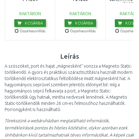
F18572
RAKTÁRON
RAKTÁRON
RAKTÁRO
KOSÁRBA
KOSÁRBA
KOSÁR
Összehasonlítás
Összehasonlítás
Összehasonl
Leírás
A szöszöket, port és hajat „mágnesként“ vonzza a Magneto Static-
törlőkendő. A gyors és praktikus száraztisztításra használt modern
törlőkendő elektrosztatikus feltöltődése miatt mágnesként hat. A
hagyományos seprűvel szemben jelentős előnnyel bír: míg a
hagyományos seprű felkavarja a port, a Magneto Static-
törlőkendők úgy hatnak, mintha nedvesek lennének. A Magneto
Static-törlőkendők minden 26 cm-es felmosóhoz használhatók.
Porrongyként is használható.
Törekszünk a webáruházban megtalálható információk,
termékleírások pontos és hiteles közlésére, olykor azonban ezek
önhibánkon kívül tartalmazhatnak téves információkat. A képek csak