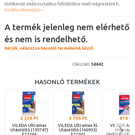
törlőkendő elektrosztatikus feltöltődése miatt mágnesként h...
további információ »
A termék jelenleg nem elérhető
és nem is rendelhető.
Kérjük, válasszon hasonló termékeink közül.
Cikkszám:
56642
HASONLÓ TERMÉKEK
2 226 Ft
3 705 Ft
876 Ft
VILEDA Ultramax
VILEDA Ultramax XL
VILEDA Acti
Utántöltő (155747)
Utántöltő (160933)
Mikroszál
F11204
F21203
törlőkendő (1