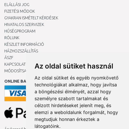
ELÁLLÁSI JOG
FIZETÉSI MÓDOK
GYAKRAN ISMÉTELT KÉRDÉSEK
HIVATALOS SZERVIZEK
HŰSÉGPROGRAM
RÓLUNK
KÉSZLET INFORMÁCIÓ
HÁZHOZSZÁLLÍTÁS
ÁSZF
KAPCSOLAT
Az oldal sütiket használ
MÓDOSÍTSA A COOKIE-BEÁLLÍTÁSAIMAT
Az oldal sütiket és egyéb nyomkövető
ONLINE BANKKÁRTYÁVAL
technológiákat alkalmaz, hogy javítsa
a böngészési élményét, azzal hogy
személyre szabott tartalmakat és
célzott hirdetéseket jelenít meg, és
elemzi a weboldalunk forgalmát, hogy
megtudjuk honnan érkeztek a
látogatóink.