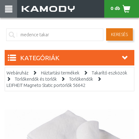
0 db
KERESÉS
KATEGÓRIÁK
Webáruház
Háztartási termékek
Takarító eszközök
Törlőkendők és törlők
Törlőkendők
LEIFHEIT Magneto Static portörlők 56642