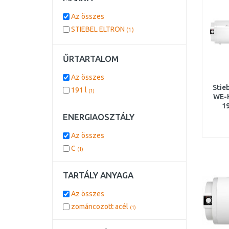
Az összes
STIEBEL ELTRON
(1)
ŰRTARTALOM
Az összes
Stie
191 l
(1)
WE-H
1
ENERGIAOSZTÁLY
Az összes
C
(1)
TARTÁLY ANYAGA
Az összes
zománcozott acél
(1)