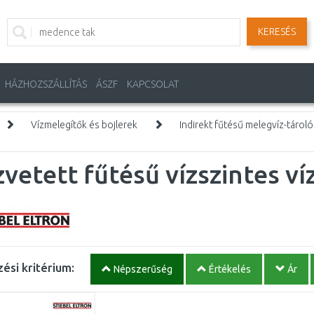
KERESÉS
HÁZHOZSZÁLLÍTÁS
ÁSZF
KAPCSOLAT
Vízmelegítők és bojlerek
Indirekt fűtésű melegvíz-tároló
vetett fűtésű vízszintes v
ési kritérium:
Népszerűség
Értékelés
Ár