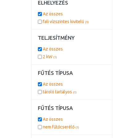
ELHELYEZÉS
Az összes
fali vízszintes kivitelű
(1)
TELJESÍTMÉNY
Az összes
2 kW
(1)
FŰTÉS TÍPUSA
Az összes
tároló tartályos
(1)
FŰTÉS TÍPUSA
Az összes
nem fűtőcserélő
(1)