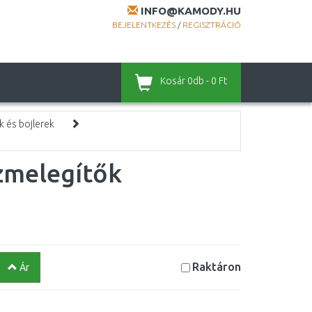
INFO@KAMODY.HU
BEJELENTKEZÉS
/
REGISZTRÁCIÓ
Kosár
0db - 0 Ft
k és bojlerek
ízmelegítők
Raktáron
Ár