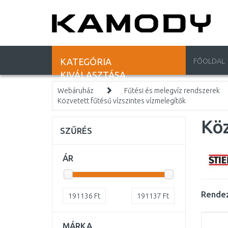
KATEGÓRIA
FŐOLDAL
KIVÁLASZTÁSA
Webáruház
Fűtési és melegvíz rendszerek
Közvetett fűtésű vízszintes vízmelegítők
Köz
SZŰRÉS
ÁR
Rendez
191136
Ft
191137
Ft
MÁRKA