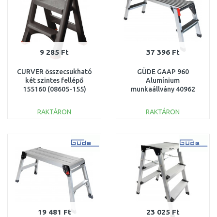
9 285 Ft
37 396 Ft
CURVER összecsukható
GÜDE GAAP 960
két szintes fellépő
Alumínium
155160 (08605-155)
munkaállvány 40962
RAKTÁRON
RAKTÁRON
KOSÁRBA
KOSÁRBA
Összehasonlítás
Összehasonlítás
19 481 Ft
23 025 Ft