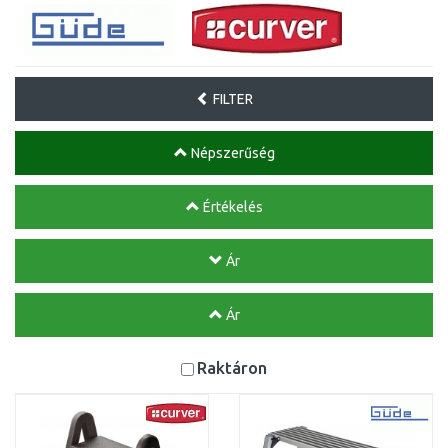
FILTER
Népszerűség
Értékelés
Ár
Ár
Raktáron