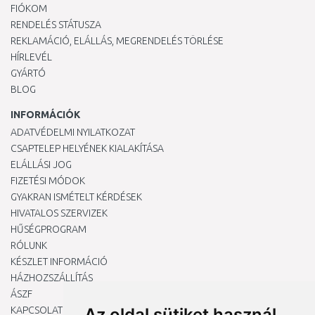
FIÓKOM
RENDELÉS STÁTUSZA
REKLAMÁCIÓ, ELÁLLÁS, MEGRENDELÉS TÖRLÉSE
HÍRLEVÉL
GYÁRTÓ
BLOG
INFORMÁCIÓK
ADATVÉDELMI NYILATKOZAT
CSAPTELEP HELYÉNEK KIALAKÍTÁSA
ELÁLLÁSI JOG
FIZETÉSI MÓDOK
GYAKRAN ISMÉTELT KÉRDÉSEK
HIVATALOS SZERVIZEK
HŰSÉGPROGRAM
RÓLUNK
KÉSZLET INFORMÁCIÓ
HÁZHOZSZÁLLÍTÁS
ÁSZF
KAPCSOLAT
Az oldal sütiket használ