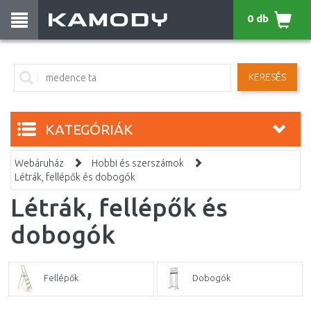
0 db
KERESÉS
KATEGÓRIÁK
Webáruház
Hobbi és szerszámok
Létrák, fellépők és dobogók
Létrák, fellépők és
dobogók
Fellépők
Dobogók