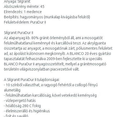
Anyaga: Silgranit
Alsószekrény mérete: 45
Elrendezés: 1 medence
Beépítés: hagyományos (munkalap kivágásba felülről)
Felületvédelem: PuraDur II
Silgranit PuraDur II
Az alapanyag kb. 80% gránit őrleményből áll, ami a mosogatót
felülmúlhatatlanul keménnyé és karcállóvá teszi. Az akrylgyanta
összetartja az anyagot, a mosogatónak zárt, pólusmentes felületet
ad, az ápolást különösen megkönnyíti. A BLANCO 20 éves gyártási
tapasztalatát felhasználva 2009-ben fejlesztette ki a speciális
BLANCO PuraDur II anyagösszetételt, mellyel a gránitmosogató
területén világviszonylatban piacvezetővé vált.
A Silgranit PuraDur II tulajdonságai:
- 10 színből választhat, a ragyogó fehértől a csillogó fényű
alumetálig
- felülmúlhatatlan karcállóság, kővel vetekedő keménység
- vízlepergető hatás
- hőállóság 280 C fokig
- élelmiszerálló és higiénikus
- folt és saválló