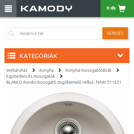
0 db
KERESÉS
KATEGÓRIÁK
Webáruház
Konyha
Konyhai mosogatótálcák
Egymedencés mosogatók
BLANCO Rondo mosogató dugókiemelő nélkül , fehér 511621