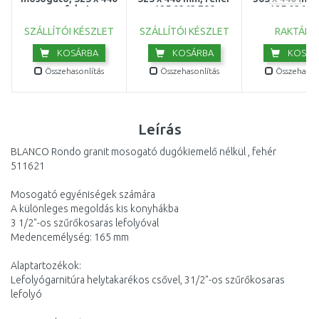
mm, fekete
125.0363.788
125.0363.
125.0363.789
SZÁLLÍTÓI KÉSZLET
SZÁLLÍTÓI KÉSZLET
RAKTÁRO
KOSÁRBA
KOSÁRBA
KOSÁR
Összehasonlítás
Összehasonlítás
Összehasonl
Leírás
BLANCO Rondo granit mosogató dugókiemelő nélkül , fehér
511621
Mosogató egyéniségek számára
A különleges megoldás kis konyhákba
3 1/2"-os szűrőkosaras lefolyóval
Medencemélység: 165 mm
Alaptartozékok:
Lefolyógarnitúra helytakarékos csővel, 31/2"-os szűrőkosaras
lefolyó