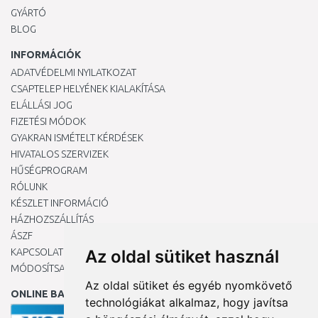
GYÁRTÓ
BLOG
INFORMÁCIÓK
ADATVÉDELMI NYILATKOZAT
CSAPTELEP HELYÉNEK KIALAKÍTÁSA
ELÁLLÁSI JOG
FIZETÉSI MÓDOK
GYAKRAN ISMÉTELT KÉRDÉSEK
HIVATALOS SZERVIZEK
HŰSÉGPROGRAM
RÓLUNK
KÉSZLET INFORMÁCIÓ
HÁZHOZSZÁLLÍTÁS
ÁSZF
KAPCSOLAT
Az oldal sütiket használ
MÓDOSÍTSA A COOKIE-BEÁLLÍTÁSAIMAT
Az oldal sütiket és egyéb nyomkövető
ONLINE BANKKÁRTYÁVAL
technológiákat alkalmaz, hogy javítsa