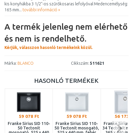
kis konyhákba 3 1/2"-os szűrőkosaras lefolyóval Medencemélység:
165 mm...
további információ »
A termék jelenleg nem elérhető
és nem is rendelhető.
Kérjük, válasszon hasonló termékeink közül.
Márka:
BLANCO
Cikkszám:
511621
HASONLÓ TERMÉKEK
59 078 Ft
59 078 Ft
56 173 F
Franke Sirius SID 110-
Franke Sirius SID 110-
Franke Sirius S
50 Tectonit
50 Tectonit mosogató,
34 Tectonit mo
mosogató, 525 x 440
525 x 440 mm, fehér
365 x 440 mm,