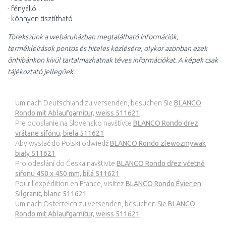
- fényálló
- könnyen tisztítható
Törekszünk a webáruházban megtalálható információk,
termékleírások pontos és hiteles közlésére, olykor azonban ezek
önhibánkon kívül tartalmazhatnak téves információkat. A képek csak
tájékoztató jellegűek.
Um nach Deutschland zu versenden, besuchen Sie
BLANCO
Rondo mit Ablaufgarnitur, weiss 511621
Pre odoslanie na Slovensko navštívte
BLANCO Rondo drez
vrátane sifónu, biela 511621
Aby wysłać do Polski odwiedź
BLANCO Rondo zlewozmywak
biały 511621
Pro odeslání do Česka navštivte
BLANCO Rondo dřez včetně
sifonu 450 x 450 mm, bílá 511621
Pour l’expédition en France, visitez
BLANCO Rondo Évier en
Silgranit, blanc 511621
Um nach Österreich zu versenden, besuchen Sie
BLANCO
Rondo mit Ablaufgarnitur, weiss 511621