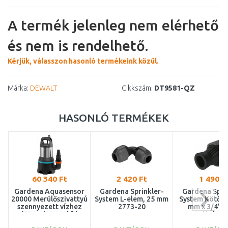
A termék jelenleg nem elérhető
és nem is rendelhető.
Kérjük, válasszon hasonló termékeink közül.
Márka:
DEWALT
Cikkszám:
DT9581-QZ
HASONLÓ TERMÉKEK
60 340 Ft
2 420 Ft
1 490 F
Gardena Aquasensor
Gardena Sprinkler-
Gardena Spri
20000 Merülőszivattyú
System L-elem, 25 mm
System Kötőel
szennyezett vízhez
2773-20
mm x 3/4" b
(750W/20 000l/h)
menettel 27
9044-20