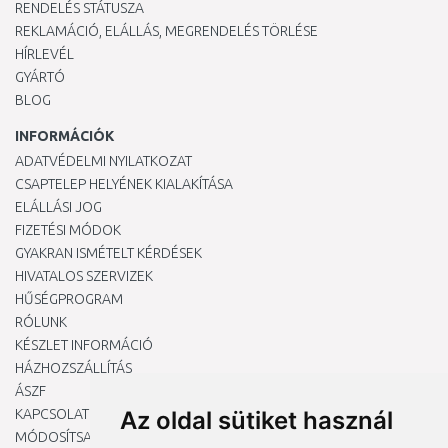
RENDELÉS STÁTUSZA
REKLAMÁCIÓ, ELÁLLÁS, MEGRENDELÉS TÖRLÉSE
HÍRLEVÉL
GYÁRTÓ
BLOG
INFORMÁCIÓK
ADATVÉDELMI NYILATKOZAT
CSAPTELEP HELYÉNEK KIALAKÍTÁSA
ELÁLLÁSI JOG
FIZETÉSI MÓDOK
GYAKRAN ISMÉTELT KÉRDÉSEK
HIVATALOS SZERVIZEK
HŰSÉGPROGRAM
RÓLUNK
KÉSZLET INFORMÁCIÓ
HÁZHOZSZÁLLÍTÁS
ÁSZF
KAPCSOLAT
Az oldal sütiket használ
MÓDOSÍTSA A COOKIE-BEÁLLÍTÁSAIMAT