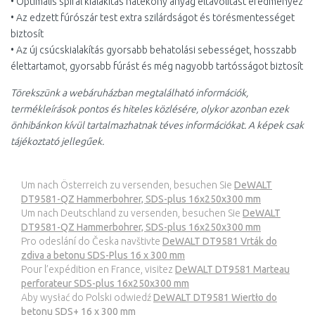
• Optimális spirál kialakítás hatékony anyag eltávolítást eredményez
• Az edzett fúrószár test extra szilárdságot és törésmentességet
biztosít
• Az új csúcskialakítás gyorsabb behatolási sebességet, hosszabb
élettartamot, gyorsabb fúrást és még nagyobb tartósságot biztosít
Törekszünk a webáruházban megtalálható információk,
termékleírások pontos és hiteles közlésére, olykor azonban ezek
önhibánkon kívül tartalmazhatnak téves információkat. A képek csak
tájékoztató jellegűek.
Um nach Österreich zu versenden, besuchen Sie
DeWALT
DT9581-QZ Hammerbohrer, SDS-plus 16x250x300 mm
Um nach Deutschland zu versenden, besuchen Sie
DeWALT
DT9581-QZ Hammerbohrer, SDS-plus 16x250x300 mm
Pro odeslání do Česka navštivte
DeWALT DT9581 Vrták do
zdiva a betonu SDS-Plus 16 x 300 mm
Pour l’expédition en France, visitez
DeWALT DT9581 Marteau
perforateur SDS-plus 16x250x300 mm
Aby wysłać do Polski odwiedź
DeWALT DT9581 Wiertło do
betonu SDS+ 16 x 300 mm