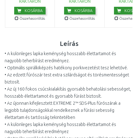
RAKTÁRON
RAKTÁRON
RAKTÁRO
KOSÁRBA
KOSÁRBA
KOSÁR
Összehasonlítás
Összehasonlítás
Összehasonl
Leírás
• A különleges lapka keménység hosszabb élettartamot és
nagyobb teherbírást eredményez.
• Optimális spirálkiképzés hatékony porkivezetést tesz lehetővé.
• Az edzett fúrószár test extra szilárdságot és törésmentességet
biztosít.
• Az új 160 fokos csúcskialakítás gyorsabb behatolási sebességet,
hosszabb élettartamot és gyorsabb fúrást biztosít.
• Az újonnan kifejlesztett EXTREME 2™ SDS-Plus fúrószárak a
legjobb tulajdonságokkal rendelkeznek a fúrási sebesség
élettartam és tartósság tekintetében
• A különleges lapka keménység hosszabb élettartamot és
nagyobb teherbírást eredményez