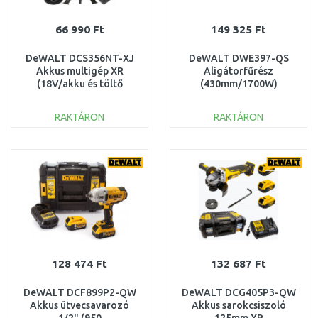
66 990 Ft
149 325 Ft
DeWALT DCS356NT-XJ
DeWALT DWE397-QS
Akkus multigép XR
Aligátorfűrész
(18V/akku és töltő
(430mm/1700W)
nélkül) Tstak
RAKTÁRON
RAKTÁRON
KOSÁRBA
KOSÁRBA
Összehasonlítás
Összehasonlítás
128 474 Ft
132 687 Ft
DeWALT DCF899P2-QW
DeWALT DCG405P3-QW
Akkus ütvecsavarozó
Akkus sarokcsiszoló