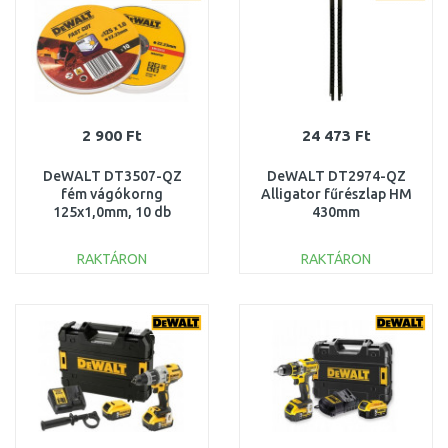
2 900 Ft
24 473 Ft
DeWALT DT3507-QZ
DeWALT DT2974-QZ
fém vágókorng
Alligator fűrészlap HM
125x1,0mm, 10 db
430mm
RAKTÁRON
RAKTÁRON
KOSÁRBA
KOSÁRBA
Összehasonlítás
Összehasonlítás