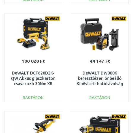
KOSÁRBA
KOSÁRBA
Összehasonlítás
Összehasonlítás
100 020 Ft
44 147 Ft
DeWALT DCF620D2K-
DeWALT DW088K
QW Akkus gipszkarton
keresztlézer, önbeálló
csavarozó 30Nm XR
Kibővített hatótávolság
(2x2,0Ah/18V) Tstak
detektorral: 50 méter
RAKTÁRON
RAKTÁRON
KOSÁRBA
KOSÁRBA
Összehasonlítás
Összehasonlítás