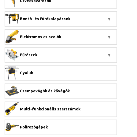
Ütvecsavarozók
Bontó- és fúrókalapácsok
Elektromos csiszolók
Fűrészek
Gyaluk
Csempevágók és kővágók
Multi-funkcionális szerszámok
Polírozógépek