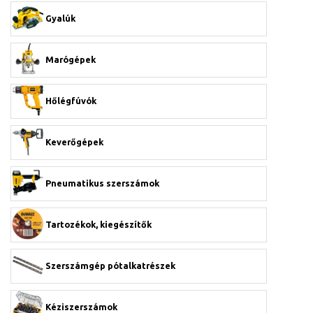
Gyalúk
Marógépek
Hőlégfúvók
Keverőgépek
Pneumatikus szerszámok
Tartozékok, kiegészítők
Szerszámgép pótalkatrészek
Kéziszerszámok