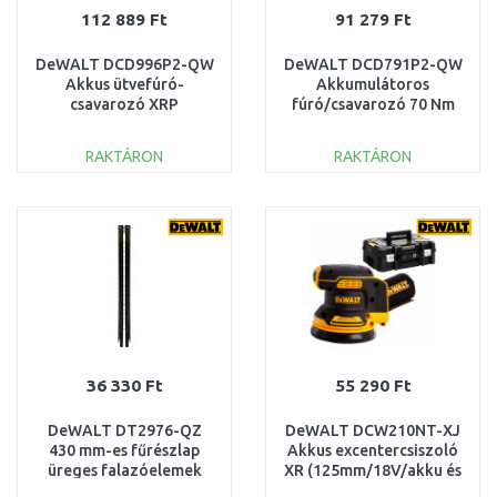
112 889 Ft
91 279 Ft
DeWALT DCD996P2-QW
DeWALT DCD791P2-QW
Akkus ütvefúró-
Akkumulátoros
csavarozó XRP
fúró/csavarozó 70 Nm
(95Nm/18V/2x5,0Ah)
XR (18 V / 2×5,0 Ah)
Tstak
Tstak koffer
RAKTÁRON
RAKTÁRON
KOSÁRBA
KOSÁRBA
Összehasonlítás
Összehasonlítás
36 330 Ft
55 290 Ft
DeWALT DT2976-QZ
DeWALT DCW210NT-XJ
430 mm-es fűrészlap
Akkus excentercsiszoló
üreges falazóelemek
XR (125mm/18V/akku és
vágásához Alligator
töltő nélkül) Tstak