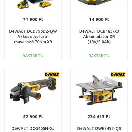
71 900 Ft
14 900 Ft
DeWALT DCD796D2-QW
DeWALT DCB183-XJ
Akkus ütvefúró-
Akkumulátor XR
csavarozó 70Nm XR
(18V/2,0Ah)
(18V/2x2,0Ah) Tstak
RAKTÁRON
RAKTÁRON
KOSÁRBA
KOSÁRBA
Összehasonlítás
Összehasonlítás
52 900 Ft
234 413 Ft
DeWALT DCG405N-XJ
DeWALT DWE7492-QS