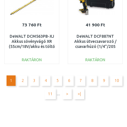
73 760 Ft
41 900 Ft
DeWALT DCM563PB-XJ
DeWALT DCF887NT
Akkus sövényvágó XR
Akkus ütvecsavarozó /
(55cm/18V/akku és töltő
csavarhúzó (1/4"/205
nélkül)
Nm) XR (18V/akku
nélkül) TSTAK
RAKTÁRON
RAKTÁRON
KOSÁRBA
KOSÁRBA
Összehasonlítás
Összehasonlítás
1
2
3
4
5
6
7
8
9
10
11
....
>
>|