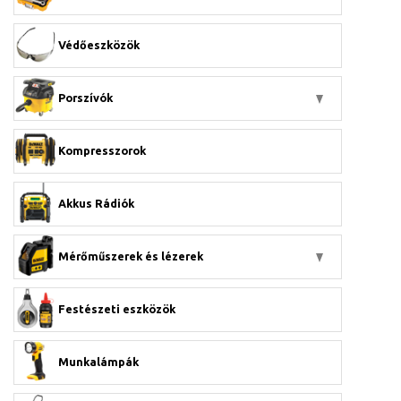
Védőeszközök
Porszívók
Kompresszorok
Akkus Rádiók
Mérőműszerek és lézerek
Festészeti eszközök
Munkalámpák