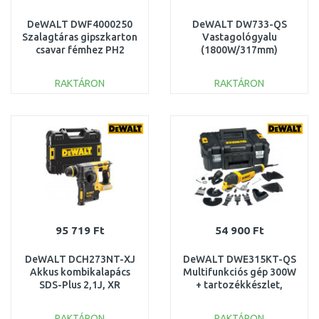
DeWALT DWF4000250
DeWALT DW733-QS
Szalagtáras gipszkarton
Vastagológyalu
csavar fémhez PH2
(1800W/317mm)
3,5x25mm 1000db
RAKTÁRON
RAKTÁRON
KOSÁRBA
KOSÁRBA
Összehasonlítás
Összehasonlítás
95 719 Ft
54 900 Ft
DeWALT DCH273NT-XJ
DeWALT DWE315KT-QS
Akkus kombikalapács
Multifunkciós gép 300W
SDS-Plus 2,1J, XR
+ tartozékkészlet,
(18V/akku és töltő
TSTAK-Box II
nélkül) Tstak
RAKTÁRON
RAKTÁRON