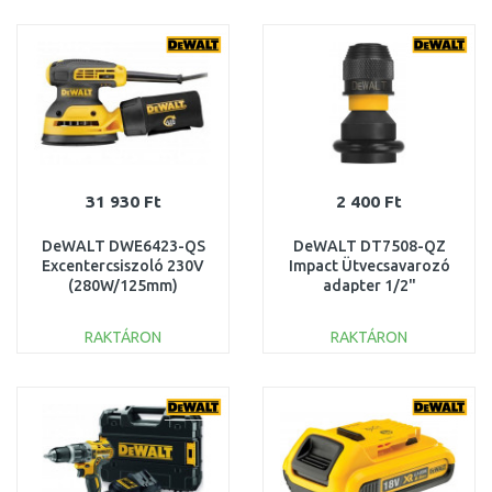
KOSÁRBA
KOSÁRBA
Összehasonlítás
Összehasonlítás
31 930 Ft
2 400 Ft
DeWALT DWE6423-QS
DeWALT DT7508-QZ
Excentercsiszoló 230V
Impact Ütvecsavarozó
(280W/125mm)
adapter 1/2"
négyszögről 1/4"
hatlapúra
RAKTÁRON
RAKTÁRON
KOSÁRBA
KOSÁRBA
Összehasonlítás
Összehasonlítás