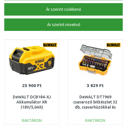
Ár szerint csökkenő
Ár szerint növekvő
23 900 Ft
3 829 Ft
DeWALT DCB184-XJ
DeWALT DT7969
Akkumulátor XR
csavarozó bitkészlet 32
(18V/5,0Ah)
db, csavarhúzókkal és
fúrógépekkel való
használatra.
RAKTÁRON
RAKTÁRON