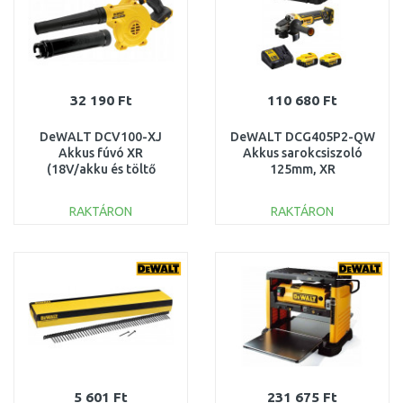
32 190 Ft
110 680 Ft
DeWALT DCV100-XJ
DeWALT DCG405P2-QW
Akkus fúvó XR
Akkus sarokcsiszoló
(18V/akku és töltő
125mm, XR
nélkül)
(18V/2x5,0Ah) Tstak
RAKTÁRON
RAKTÁRON
KOSÁRBA
KOSÁRBA
Összehasonlítás
Összehasonlítás
5 601 Ft
231 675 Ft