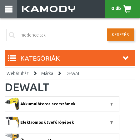
0 db
KERESÉS
KATEGÓRIÁK
Webáruház
Márka
DEWALT
DEWALT
Akkumulátoros szerszámok
Elektromos ütvefúrógépek