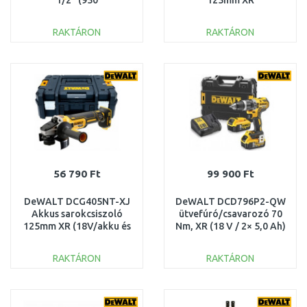
1/2" (950
125mm XR
Nm/18V/2x5,0Ah) Tstak
(18V/3x5,0Ah) Tstak
RAKTÁRON
RAKTÁRON
KOSÁRBA
KOSÁRBA
Összehasonlítás
Összehasonlítás
56 790 Ft
99 900 Ft
DeWALT DCG405NT-XJ
DeWALT DCD796P2-QW
Akkus sarokcsiszoló
ütvefúró/csavarozó 70
125mm XR (18V/akku és
Nm, XR (18 V / 2× 5,0 Ah)
töltő nélkül) Tstak
– TSTAK kofferben.
RAKTÁRON
RAKTÁRON
KOSÁRBA
KOSÁRBA
Összehasonlítás
Összehasonlítás