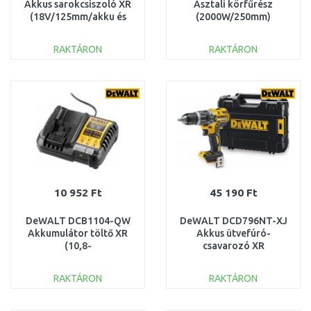
Akkus sarokcsiszoló XR
Asztali körfűrész
(18V/125mm/akku és
(2000W/250mm)
töltő nélkül)
RAKTÁRON
RAKTÁRON
KOSÁRBA
KOSÁRBA
Összehasonlítás
Összehasonlítás
10 952 Ft
45 190 Ft
DeWALT DCB1104-QW
DeWALT DCD796NT-XJ
Akkumulátor töltő XR
Akkus ütvefúró-
(10,8-
csavarozó XR
12V/14,4V/18V/4A)
(70Nm/18V/akku és
töltő nélkül) Tstak
RAKTÁRON
RAKTÁRON
KOSÁRBA
KOSÁRBA