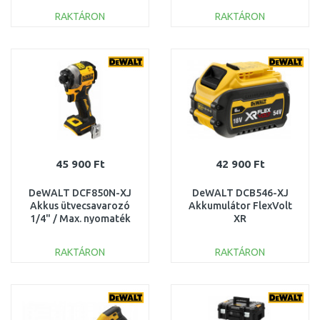
fűrészekhez
RAKTÁRON
RAKTÁRON
KOSÁRBA
KOSÁRBA
Összehasonlítás
Összehasonlítás
45 900 Ft
42 900 Ft
DeWALT DCF850N-XJ
DeWALT DCB546-XJ
Akkus ütvecsavarozó
Akkumulátor FlexVolt
1/4" / Max. nyomaték
XR
205 Nm XR (18V/akku
(2,0Ah/6,0Ah/54V/18V)
nélkül)
RAKTÁRON
RAKTÁRON
KOSÁRBA
KOSÁRBA
Összehasonlítás
Összehasonlítás