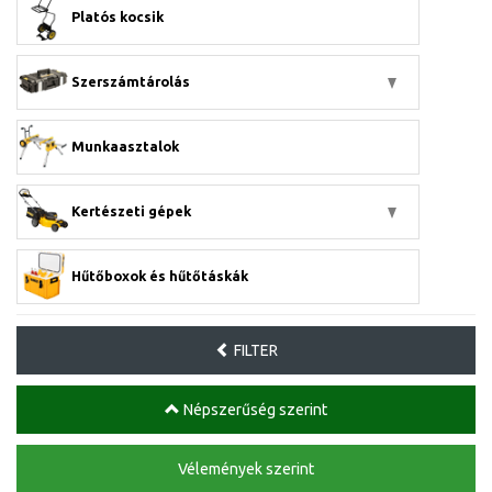
Platós kocsik
Szerszámtárolás
Munkaasztalok
Kertészeti gépek
Hűtőboxok és hűtőtáskák
FILTER
Népszerűség szerint
Vélemények szerint