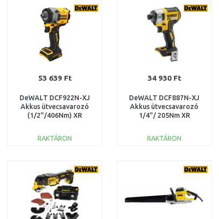
Összehasonlítás
Összehasonlítás
53 639 Ft
34 930 Ft
DeWALT DCF922N-XJ
DeWALT DCF887N-XJ
Akkus ütvecsavarozó
Akkus ütvecsavarozó
(1/2"/406Nm) XR
1/4"/ 205Nm XR
18V/akku és töltő
(18V/akku és töltő
nélkül)
nélkül)
RAKTÁRON
RAKTÁRON
KOSÁRBA
KOSÁRBA
Összehasonlítás
Összehasonlítás