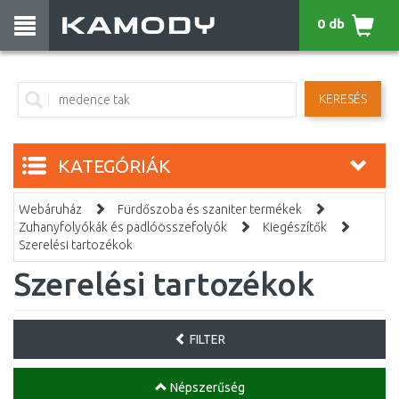
0 db
KERESÉS
KATEGÓRIÁK
Webáruház
Fürdőszoba és szaniter termékek
Zuhanyfolyókák és padlóösszefolyók
Kiegészítők
Szerelési tartozékok
Szerelési tartozékok
FILTER
Népszerűség