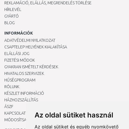
REKLAMÁCIÓ, ELÁLLÁS, MEGRENDELÉS TÖRLÉSE
HÍRLEVÉL
GYÁRTÓ
BLOG
INFORMÁCIÓK
ADATVÉDELMI NYILATKOZAT
CSAPTELEP HELYÉNEK KIALAKÍTÁSA
ELÁLLÁSI JOG
FIZETÉSI MÓDOK
GYAKRAN ISMÉTELT KÉRDÉSEK
HIVATALOS SZERVIZEK
HŰSÉGPROGRAM
RÓLUNK
KÉSZLET INFORMÁCIÓ
HÁZHOZSZÁLLÍTÁS
ÁSZF
KAPCSOLAT
Az oldal sütiket használ
MÓDOSÍTSA A COOKIE-BEÁLLÍTÁSAIMAT
Az oldal sütiket és egyéb nyomkövető