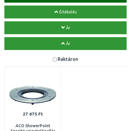
Értékelés
Ár
Ár
Raktáron
27 675 Ft
ACO ShowerPoint