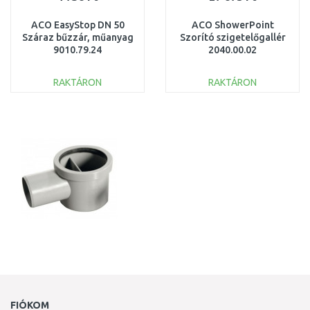
ACO EasyStop DN 50
ACO ShowerPoint
Száraz bűzzár, műanyag
Szorító szigetelőgallér
9010.79.24
2040.00.02
RAKTÁRON
RAKTÁRON
KOSÁRBA
KOSÁRBA
Összehasonlítás
Összehasonlítás
FIÓKOM