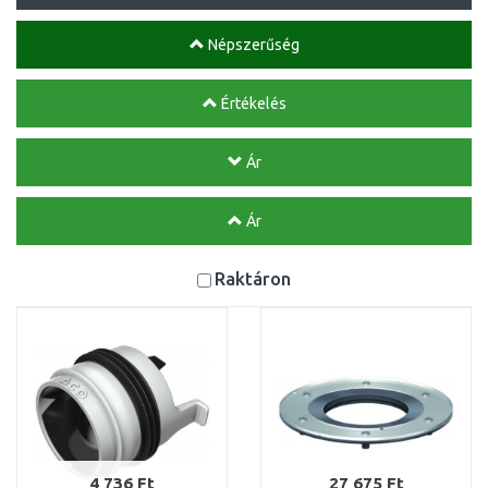
Népszerűség
Értékelés
Ár
Ár
Raktáron
4 736 Ft
27 675 Ft