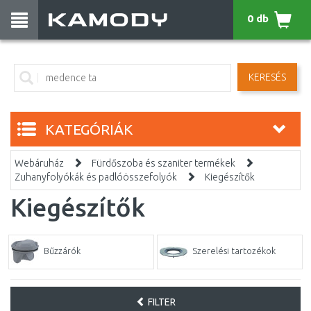
0 db
KERESÉS
KATEGÓRIÁK
Webáruház
Fürdőszoba és szaniter termékek
Zuhanyfolyókák és padlóösszefolyók
Kiegészítők
Kiegészítők
Bűzzárók
Szerelési tartozékok
FILTER