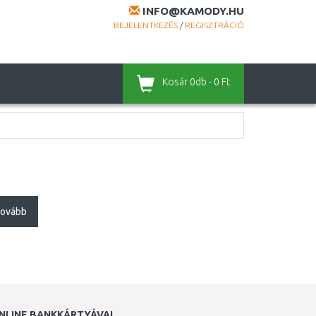
INFO@KAMODY.HU
BEJELENTKEZÉS
/
REGISZTRÁCIÓ
Kosár
0db - 0 Ft
ovább
NLINE BANKKÁRTYÁVAL