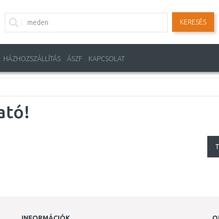
KERESÉS
HÁZHOZSZÁLLÍTÁS
ÁSZF
KAPCSOLAT
ató!
T
INFORMÁCIÓK
O