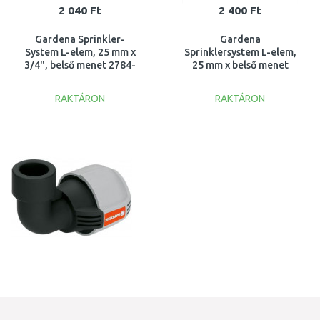
2 040 Ft
2 400 Ft
Gardena Sprinkler-
Gardena
System L-elem, 25 mm x
Sprinklersystem L-elem,
3/4", belső menet 2784-
25 mm x belső menet
20
3/4" 2764-20
RAKTÁRON
RAKTÁRON
KOSÁRBA
KOSÁRBA
Összehasonlítás
Összehasonlítás