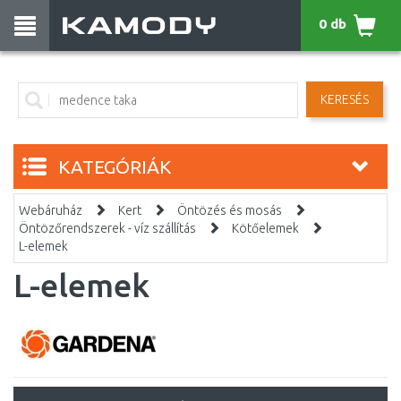
0 db
KERESÉS
KATEGÓRIÁK
Webáruház
Kert
Öntözés és mosás
Öntözőrendszerek - víz szállítás
Kötőelemek
L-elemek
L-elemek