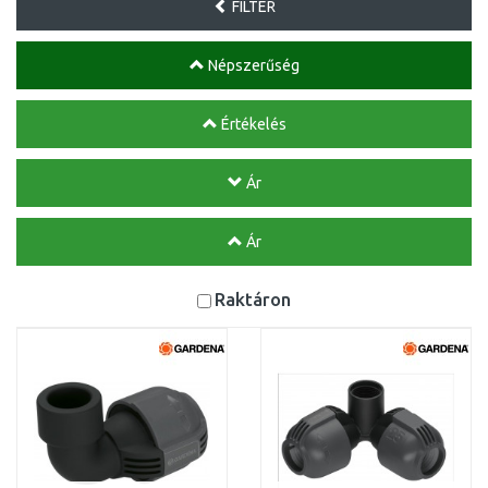
FILTER
Népszerűség
Értékelés
Ár
Ár
Raktáron