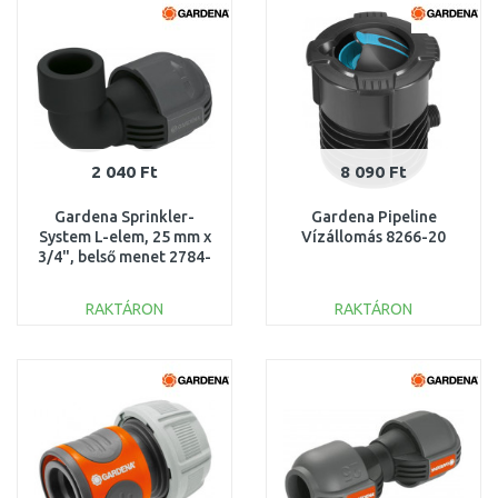
Összehasonlítás
Összehasonlítás
2 040 Ft
8 090 Ft
Gardena Sprinkler-
Gardena Pipeline
System L-elem, 25 mm x
Vízállomás 8266-20
3/4", belső menet 2784-
20
RAKTÁRON
RAKTÁRON
KOSÁRBA
KOSÁRBA
Összehasonlítás
Összehasonlítás