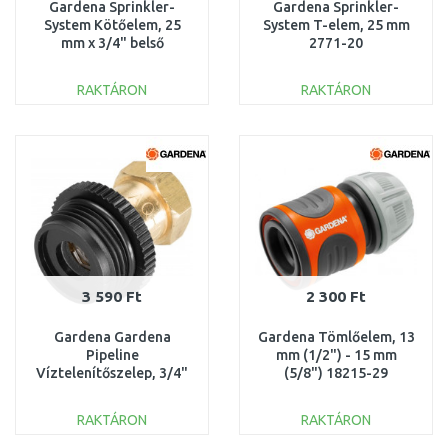
Gardena Sprinkler-
Gardena Sprinkler-
System Kötőelem, 25
System T-elem, 25 mm
mm x 3/4" belső
2771-20
menettel 2761-20
RAKTÁRON
RAKTÁRON
KOSÁRBA
KOSÁRBA
Összehasonlítás
Összehasonlítás
3 590 Ft
2 300 Ft
Gardena Gardena
Gardena Tömlőelem, 13
Pipeline
mm (1/2") - 15 mm
Víztelenítőszelep, 3/4"
(5/8") 18215-29
2760-37
RAKTÁRON
RAKTÁRON