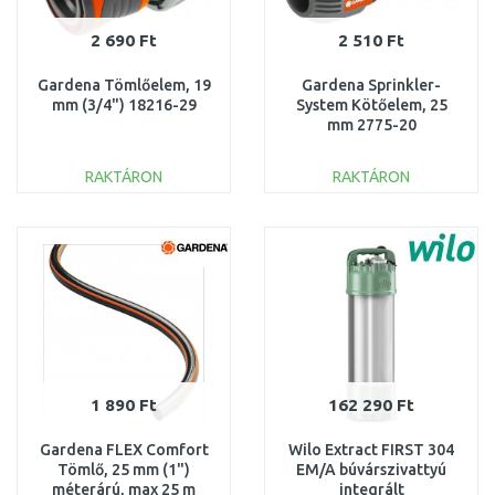
2 690 Ft
2 510 Ft
Gardena Tömlőelem, 19
Gardena Sprinkler-
mm (3/4") 18216-29
System Kötőelem, 25
mm 2775-20
RAKTÁRON
RAKTÁRON
KOSÁRBA
KOSÁRBA
Összehasonlítás
Összehasonlítás
1 890 Ft
162 290 Ft
Gardena FLEX Comfort
Wilo Extract FIRST 304
Tömlő, 25 mm (1")
EM/A búvárszivattyú
méterárú, max 25 m
integrált