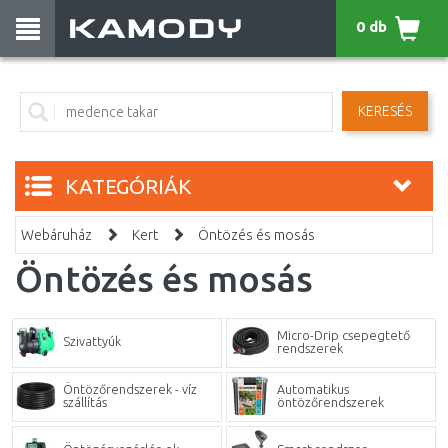
0 db
KERESÉS
KATEGÓRIÁK
Webáruház
Kert
Öntözés és mosás
Öntözés és mosás
Micro-Drip csepegtető
Szivattyúk
rendszerek
Öntözőrendszerek - víz
Automatikus
szállítás
öntözőrendszerek