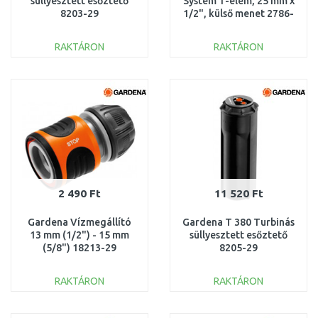
süllyesztett esőztető
System T-elem, 25 mm x
8203-29
1/2", külső menet 2786-
20
RAKTÁRON
RAKTÁRON
KOSÁRBA
KOSÁRBA
Összehasonlítás
Összehasonlítás
2 490 Ft
11 520 Ft
Gardena Vízmegállító
Gardena T 380 Turbinás
13 mm (1/2") - 15 mm
süllyesztett esőztető
(5/8") 18213-29
8205-29
RAKTÁRON
RAKTÁRON
KOSÁRBA
KOSÁRBA