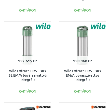
18057-22
vezérlőegységgel
6093856
RAKTÁRON
RAKTÁRON
KOSÁRBA
KOSÁRBA
Összehasonlítás
Összehasonlítás
152 615 Ft
158 960 Ft
Wilo Extract FIRST 303
Wilo Extract FIRST 303
SE EM/A búvárszivattyú
EM/A búvárszivattyú
integrált
integrált
vezérlőegységgel
vezérlőegységgel
6093857
6093855
RAKTÁRON
RAKTÁRON
KOSÁRBA
KOSÁRBA
Összehasonlítás
Összehasonlítás