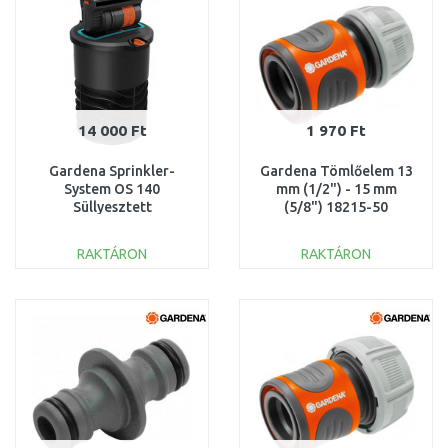
14 000 Ft
1 970 Ft
Gardena Sprinkler-
Gardena Tömlőelem 13
System OS 140
mm (1/2") - 15 mm
Süllyesztett
(5/8") 18215-50
négyszögesőztető
8223-20
RAKTÁRON
RAKTÁRON
KOSÁRBA
KOSÁRBA
Összehasonlítás
Összehasonlítás