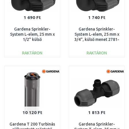
1 690 Ft
1 740 Ft
Gardena Sprinkler-
Gardena Sprinkler-
System L-elem, 25 mm x
System L-elem, 25 mm x
1/2" külső
3/4", külső menet 2781-
menettel 2780-20
20
RAKTÁRON
RAKTÁRON
KOSÁRBA
KOSÁRBA
Összehasonlítás
Összehasonlítás
10 120 Ft
1 813 Ft
Gardena T 200 Turbinás
Gardena Sprinkler-