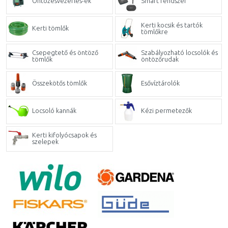
Öntözésvezérlés-ek
Smart rendszer
Kerti kocsik és tartók
Kerti tömlők
tömlőkre
Csepegtető és öntöző
Szabályozható locsolók és
tömlők
öntözőrudak
Összekötős tömlők
Esővíztárolók
Locsoló kannák
Kézi permetezők
Kerti kifolyócsapok és
szelepek