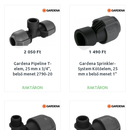
KOSÁRBA
KOSÁRBA
Összehasonlítás
Összehasonlítás
2 050 Ft
1 490 Ft
Gardena Pipeline T-
Gardena Sprinkler-
elem, 25 mm x 3/4",
System Kötőelem, 25
belső menet 2790-20
mm x belső menet 1"
2762-20
RAKTÁRON
RAKTÁRON
KOSÁRBA
KOSÁRBA
Összehasonlítás
Összehasonlítás