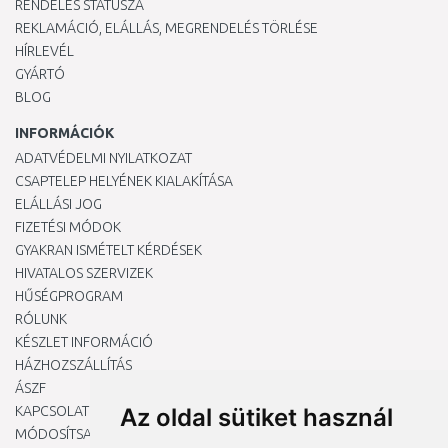
RENDELÉS STÁTUSZA
REKLAMÁCIÓ, ELÁLLÁS, MEGRENDELÉS TÖRLÉSE
HÍRLEVÉL
GYÁRTÓ
BLOG
INFORMÁCIÓK
ADATVÉDELMI NYILATKOZAT
CSAPTELEP HELYÉNEK KIALAKÍTÁSA
ELÁLLÁSI JOG
FIZETÉSI MÓDOK
GYAKRAN ISMÉTELT KÉRDÉSEK
HIVATALOS SZERVIZEK
HŰSÉGPROGRAM
RÓLUNK
KÉSZLET INFORMÁCIÓ
HÁZHOZSZÁLLÍTÁS
ÁSZF
KAPCSOLAT
Az oldal sütiket használ
MÓDOSÍTSA A COOKIE-BEÁLLÍTÁSAIMAT