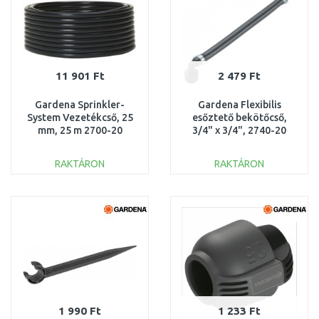
11 901 Ft
2 479 Ft
Gardena Sprinkler-
Gardena Flexibilis
System Vezetékcső, 25
esőztető bekötőcső,
mm, 25 m 2700-20
3/4" x 3/4", 2740-20
RAKTÁRON
RAKTÁRON
KOSÁRBA
KOSÁRBA
Összehasonlítás
Összehasonlítás
1 990 Ft
1 233 Ft