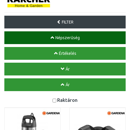
FILTER
Népszerűség
Értékelés
Ár
Ár
Raktáron