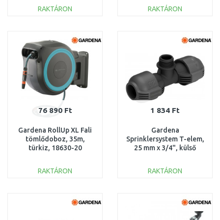
RAKTÁRON
RAKTÁRON
KOSÁRBA
KOSÁRBA
Összehasonlítás
Összehasonlítás
76 890 Ft
1 834 Ft
Gardena RollUp XL Fali
Gardena
tömlődoboz, 35m,
Sprinklersystem T-elem,
türkiz, 18630-20
25 mm x 3/4", külső
menet 2787-20
RAKTÁRON
RAKTÁRON
KOSÁRBA
KOSÁRBA
Összehasonlítás
Összehasonlítás