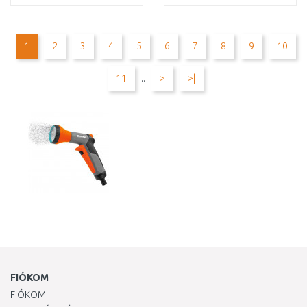
KOSÁRBA
KOSÁRBA
Összehasonlítás
Összehasonlítás
1
2
3
4
5
6
7
8
9
10
11
....
>
>|
FIÓKOM
FIÓKOM