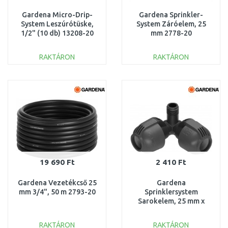
Gardena Micro-Drip-
Gardena Sprinkler-
System Leszúrótüske,
System Záróelem, 25
1/2" (10 db) 13208-20
mm 2778-20
RAKTÁRON
RAKTÁRON
KOSÁRBA
KOSÁRBA
Összehasonlítás
Összehasonlítás
19 690 Ft
2 410 Ft
Gardena Vezetékcső 25
Gardena
mm 3/4", 50 m 2793-20
Sprinklersystem
Sarokelem, 25 mm x
1/2" külső menettel
2782-20
RAKTÁRON
RAKTÁRON