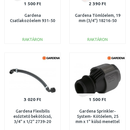
1 500 Ft
2 390 Ft
Gardena
Gardena Tömlőelem, 19
Csatlakozóelem 931-50
mm (3/4") 18216-50
RAKTÁRON
RAKTÁRON
KOSÁRBA
KOSÁRBA
Összehasonlítás
Összehasonlítás
3 020 Ft
1 500 Ft
Gardena Flexibilis
Gardena Sprinkler-
esőztető bekötőcső,
System- Kötőelem, 25
3/4" x 1/2" 2739-20
mm x 1" külső menettel
2763-20