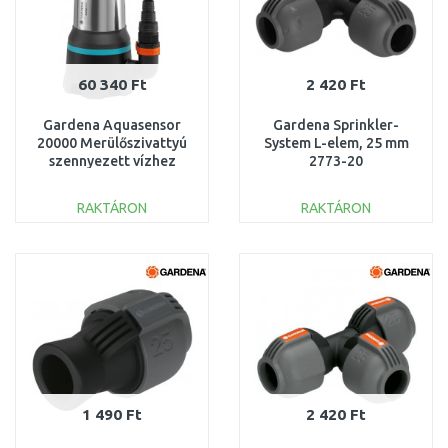
60 340 Ft
2 420 Ft
Gardena Aquasensor
Gardena Sprinkler-
20000 Merülőszivattyú
System L-elem, 25 mm
szennyezett vízhez
2773-20
(750W/20 000l/h) 9044-
20
RAKTÁRON
RAKTÁRON
KOSÁRBA
KOSÁRBA
Összehasonlítás
Összehasonlítás
1 490 Ft
2 420 Ft