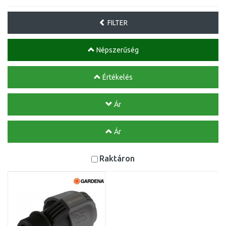
FILTER
Népszerűség
Értékelés
Ár
Ár
Raktáron