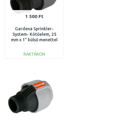
1 500 Ft
Gardena Sprinkler-
System- Kötőelem, 25
mm x 1" külső menettel
2763-20
RAKTÁRON
KOSÁRBA
Összehasonlítás