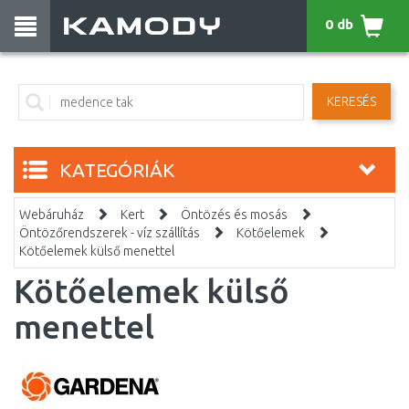
0 db
KERESÉS
KATEGÓRIÁK
Webáruház
Kert
Öntözés és mosás
Öntözőrendszerek - víz szállítás
Kötőelemek
Kötőelemek külső menettel
Kötőelemek külső
menettel