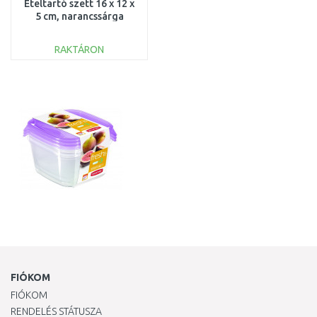
Ételtartó szett 16 x 12 x
5 cm, narancssárga
(03507-175) 261257
RAKTÁRON
KOSÁRBA
Összehasonlítás
FIÓKOM
FIÓKOM
RENDELÉS STÁTUSZA