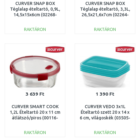
CURVER SNAP BOX
CURVER SNAP BOX
Téglalap ételtartó, 0,9L,
Téglalap ételtartó, 3,3L,
14,5x15x6cm (02268-
26,5x21,6x7cm (02264-
000) 252939
000) 252944
RAKTÁRON
RAKTÁRON
KOSÁRBA
KOSÁRBA
Összehasonlítás
Összehasonlítás
3 639 Ft
1 390 Ft
CURVER SMART COOK
CURVER VEDO 3x1L
1,2L Ételtartó 20 x 11 cm
Ételtartó szett 20 x 14 x
átlátszó/piros (00116-
6 cm, világoskék (03505-
472) 235708
051) 261264
RAKTÁRON
RAKTÁRON