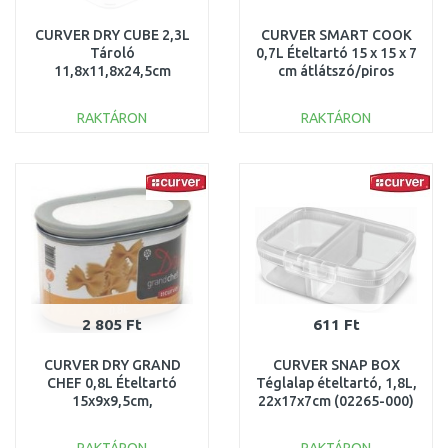
CURVER DRY CUBE 2,3L
CURVER SMART COOK
Tároló
0,7L Ételtartó 15 x 15 x 7
11,8x11,8x24,5cm
cm átlátszó/piros
transzparens/szürke
(00115-472) 235706
03512-840
RAKTÁRON
RAKTÁRON
KOSÁRBA
KOSÁRBA
Összehasonlítás
Összehasonlítás
2 805 Ft
611 Ft
CURVER DRY GRAND
CURVER SNAP BOX
CHEF 0,8L Ételtartó
Téglalap ételtartó, 1,8L,
15x9x9,5cm,
22x17x7cm (02265-000)
szürke/transzparens
252916
164807