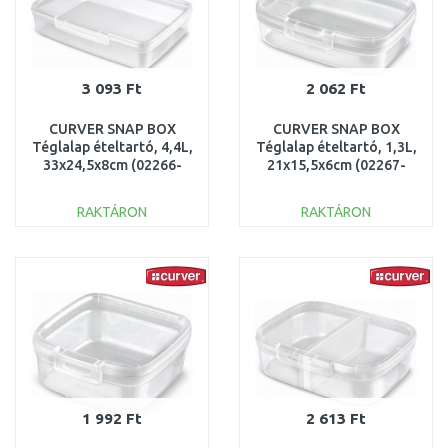
3 093 Ft
2 062 Ft
CURVER SNAP BOX
CURVER SNAP BOX
Téglalap ételtartó, 4,4L,
Téglalap ételtartó, 1,3L,
33x24,5x8cm (02266-
21x15,5x6cm (02267-
000) 252947
000) 252946
RAKTÁRON
RAKTÁRON
KOSÁRBA
KOSÁRBA
Összehasonlítás
Összehasonlítás
1 992 Ft
2 613 Ft