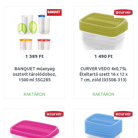
KOSÁRBA
KOSÁRBA
Összehasonlítás
Összehasonlítás
1 389 Ft
1 490 Ft
BANQUET műanyag
CURVER VEDO 4x0,75L
osztott tárolódoboz,
Ételtartó szett 16 x 12 x
1500 ml 55G285
7 cm, zöld (03508-313)
261258
RAKTÁRON
RAKTÁRON
KOSÁRBA
KOSÁRBA
Összehasonlítás
Összehasonlítás