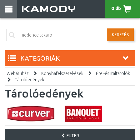
0 db
KERESÉS
KATEGÓRIÁK
Webáruház
Konyhafelszerel-ések
Étel-és italtárolók
Tárolóedények
Tárolóedények
FILTER