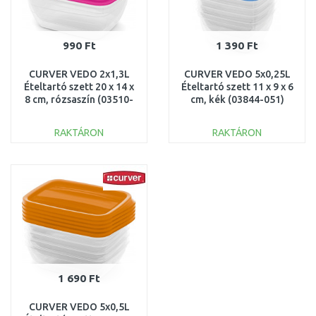
990 Ft
1 390 Ft
CURVER VEDO 2x1,3L
CURVER VEDO 5x0,25L
Ételtartó szett 20 x 14 x
Ételtartó szett 11 x 9 x 6
8 cm, rózsaszín (03510-
cm, kék (03844-051)
251) 261262
261263
RAKTÁRON
RAKTÁRON
KOSÁRBA
KOSÁRBA
Összehasonlítás
Összehasonlítás
1 690 Ft
CURVER VEDO 5x0,5L