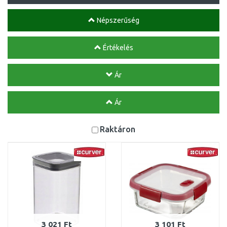
Népszerűség
Értékelés
Ár
Ár
Raktáron
3 021 Ft
3 101 Ft