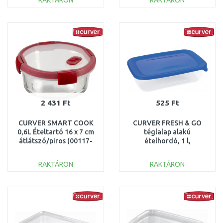
RAKTÁRON
RAKTÁRON
KOSÁRBA
KOSÁRBA
Összehasonlítás
Összehasonlítás
2 431 Ft
525 Ft
CURVER SMART COOK
CURVER FRESH & GO
0,6L Ételtartó 16 x 7 cm
téglalap alakú
átlátszó/piros (00117-
ételhordó, 1 l,
472) 235709
átlátszó/kék 182289
(00554-139)
RAKTÁRON
RAKTÁRON
KOSÁRBA
KOSÁRBA
Összehasonlítás
Összehasonlítás