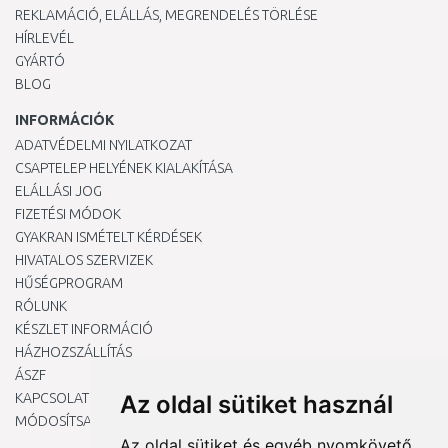
REKLAMÁCIÓ, ELÁLLÁS, MEGRENDELÉS TÖRLÉSE
HÍRLEVÉL
GYÁRTÓ
BLOG
INFORMÁCIÓK
ADATVÉDELMI NYILATKOZAT
CSAPTELEP HELYÉNEK KIALAKÍTÁSA
ELÁLLÁSI JOG
FIZETÉSI MÓDOK
GYAKRAN ISMÉTELT KÉRDÉSEK
HIVATALOS SZERVIZEK
HŰSÉGPROGRAM
RÓLUNK
KÉSZLET INFORMÁCIÓ
HÁZHOZSZÁLLÍTÁS
ÁSZF
KAPCSOLAT
Az oldal sütiket használ
MÓDOSÍTSA A COOKIE-BEÁLLÍTÁSAIMAT
Az oldal sütiket és egyéb nyomkövető