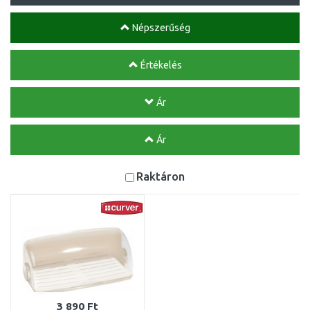
Népszerűség
Értékelés
Ár
Ár
Raktáron
3 890 Ft