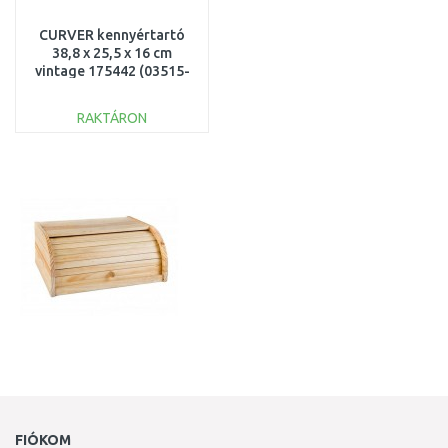
CURVER kennyértartó
38,8 x 25,5 x 16 cm
vintage 175442 (03515-
094)
RAKTÁRON
KOSÁRBA
Összehasonlítás
FIÓKOM