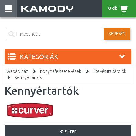
0 db
KERESÉS
KATEGÓRIÁK
Webáruház
Konyhafelszerel-ések
Étel-és italtárolók
Kennyértartók
Kennyértartók
FILTER