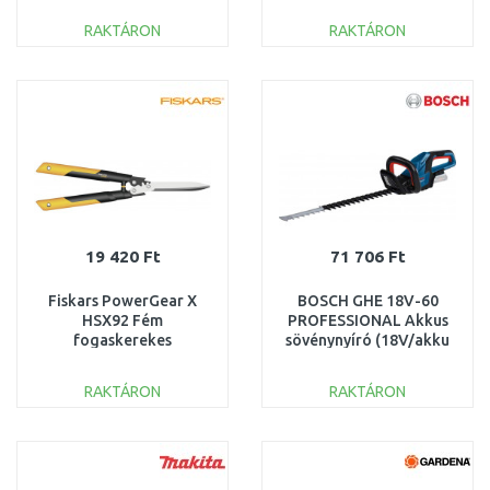
RAKTÁRON
RAKTÁRON
KOSÁRBA
KOSÁRBA
Összehasonlítás
Összehasonlítás
19 420 Ft
71 706 Ft
Fiskars PowerGear X
BOSCH GHE 18V-60
HSX92 Fém
PROFESSIONAL Akkus
fogaskerekes
sövénynyíró (18V/akku
sövénynyíró(114006)
és töltő nélkül)
1023631
06008C9000
RAKTÁRON
RAKTÁRON
KOSÁRBA
KOSÁRBA
Összehasonlítás
Összehasonlítás