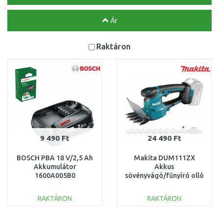
Ár
Raktáron
9 490 Ft
24 490 Ft
BOSCH PBA 18 V/2,5 Ah
Makita DUM111ZX
Akkumulátor
Akkus
1600A005B0
sövényvágó/fűnyíró olló
Li-ion LXT 18V akku és
töltő nélkül
RAKTÁRON
RAKTÁRON
KOSÁRBA
KOSÁRBA