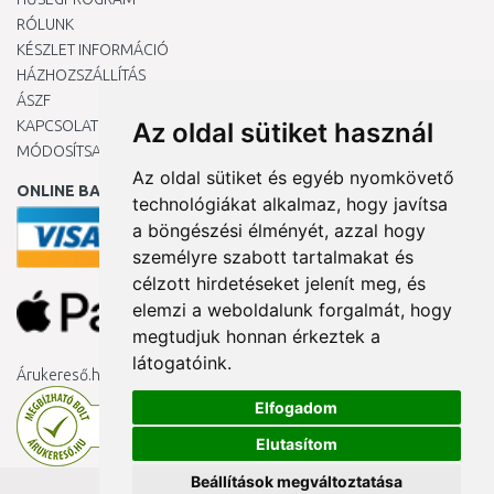
RÓLUNK
KÉSZLET INFORMÁCIÓ
HÁZHOZSZÁLLÍTÁS
ÁSZF
KAPCSOLAT
Az oldal sütiket használ
MÓDOSÍTSA A COOKIE-BEÁLLÍTÁSAIMAT
Az oldal sütiket és egyéb nyomkövető
ONLINE BANKKÁRTYÁVAL
technológiákat alkalmaz, hogy javítsa
a böngészési élményét, azzal hogy
személyre szabott tartalmakat és
célzott hirdetéseket jelenít meg, és
elemzi a weboldalunk forgalmát, hogy
megtudjuk honnan érkeztek a
látogatóink.
Árukereső.hu
Elfogadom
Elutasítom
Beállítások megváltoztatása