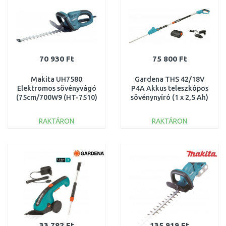
70 930 Ft
75 800 Ft
Makita UH7580
Gardena THS 42/18V
Elektromos sövényvágó
P4A Akkus teleszkópos
(75cm/700W9 (HT-7510)
sövénynyíró (1 x 2,5 Ah)
14732-20
RAKTÁRON
RAKTÁRON
KOSÁRBA
KOSÁRBA
Összehasonlítás
Összehasonlítás
33 782 Ft
135 919 Ft