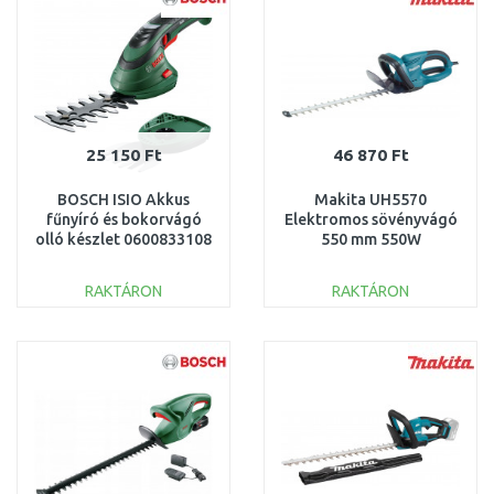
25 150 Ft
46 870 Ft
BOSCH ISIO Akkus
Makita UH5570
fűnyíró és bokorvágó
Elektromos sövényvágó
olló készlet 0600833108
550 mm 550W
RAKTÁRON
RAKTÁRON
KOSÁRBA
KOSÁRBA
Összehasonlítás
Összehasonlítás