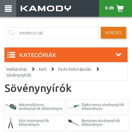
0 db
KERESÉS
KATEGÓRIÁK
Webáruház
Kert
Fa és bokorápolás
Sövénynyírók
Sövénynyírók
Akkumulátoros
Elektromos sövénynyírók
sövénynyírók élősövényre
élősövényre
Kézi sövénynyírók
Benzines sövénynyírók
élősövényre
élősövényre