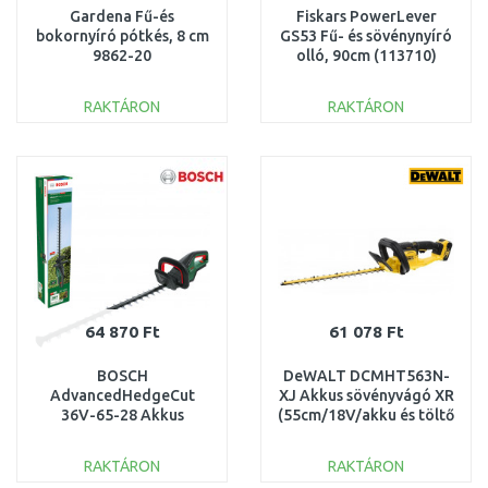
Gardena Fű-és
Fiskars PowerLever
bokornyíró pótkés, 8 cm
GS53 Fű- és sövénynyíró
9862-20
olló, 90cm (113710)
1001565
RAKTÁRON
RAKTÁRON
KOSÁRBA
KOSÁRBA
Összehasonlítás
Összehasonlítás
64 870 Ft
61 078 Ft
BOSCH
DeWALT DCMHT563N-
AdvancedHedgeCut
XJ Akkus sövényvágó XR
36V-65-28 Akkus
(55cm/18V/akku és töltő
sövénynyíró (36V/akku
nélkül)
és töltő nélkül)
RAKTÁRON
RAKTÁRON
060084A301