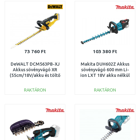
Összehasonlítás
Összehasonlítás
73 760 Ft
103 380 Ft
DeWALT DCM563PB-XJ
Makita DUH602Z Akkus
Akkus sövényvágó XR
sövényvágó 600 mm Li-
(55cm/18V/akku és töltő
ion LXT 18V akku nélkül
nélkül)
RAKTÁRON
RAKTÁRON
KOSÁRBA
KOSÁRBA
Összehasonlítás
Összehasonlítás