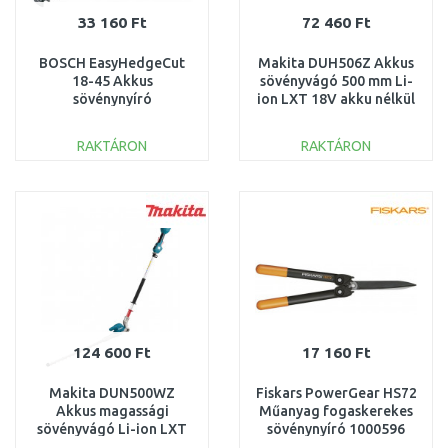
33 160 Ft
72 460 Ft
BOSCH EasyHedgeCut
Makita DUH506Z Akkus
18-45 Akkus
sövényvágó 500 mm Li-
sövénynyíró
ion LXT 18V akku nélkül
(18V/1x2,0Ah)
0600849H02
RAKTÁRON
RAKTÁRON
KOSÁRBA
KOSÁRBA
Összehasonlítás
Összehasonlítás
124 600 Ft
17 160 Ft
Makita DUN500WZ
Fiskars PowerGear HS72
Akkus magassági
Műanyag fogaskerekes
sövényvágó Li-ion LXT
sövénynyíró 1000596
18V akku nélkül
(114790)