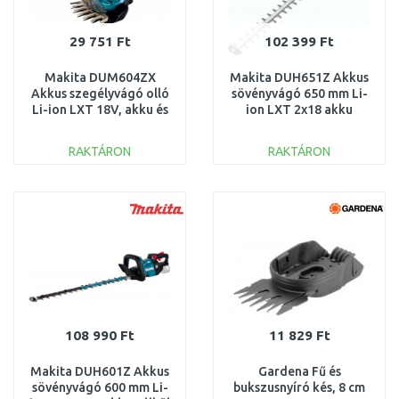
29 751 Ft
102 399 Ft
Makita DUM604ZX
Makita DUH651Z Akkus
Akkus szegélyvágó olló
sövényvágó 650 mm Li-
Li-ion LXT 18V, akku és
ion LXT 2x18 akku
töltő nélkül
nélkül
RAKTÁRON
RAKTÁRON
KOSÁRBA
KOSÁRBA
Összehasonlítás
Összehasonlítás
108 990 Ft
11 829 Ft
Makita DUH601Z Akkus
Gardena Fű és
sövényvágó 600 mm Li-
bukszusnyíró kés, 8 cm