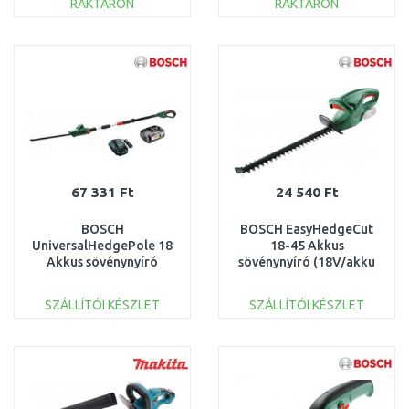
RAKTÁRON
RAKTÁRON
KOSÁRBA
KOSÁRBA
Összehasonlítás
Összehasonlítás
67 331 Ft
24 540 Ft
BOSCH
BOSCH EasyHedgeCut
UniversalHedgePole 18
18-45 Akkus
Akkus sövénynyíró
sövénynyíró (18V/akku
(18V/2,5Ah) 06008B3000
és töltő nélkül)
0600849H03
SZÁLLÍTÓI KÉSZLET
SZÁLLÍTÓI KÉSZLET
KOSÁRBA
KOSÁRBA
Összehasonlítás
Összehasonlítás