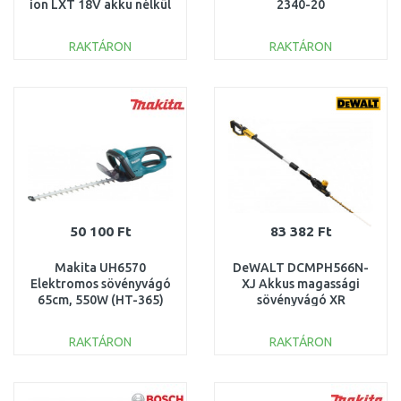
ion LXT 18V akku nélkül
2340-20
RAKTÁRON
RAKTÁRON
KOSÁRBA
KOSÁRBA
Összehasonlítás
Összehasonlítás
50 100 Ft
83 382 Ft
Makita UH6570
DeWALT DCMPH566N-
Elektromos sövényvágó
XJ Akkus magassági
65cm, 550W (HT-365)
sövényvágó XR
(55cm/18V/akku és töltő
nélkül)
RAKTÁRON
RAKTÁRON
KOSÁRBA
KOSÁRBA
Összehasonlítás
Összehasonlítás