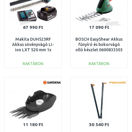
67 990 Ft
17 090 Ft
Makita DUH523RF
BOSCH EasyShear Akkus
Akkus sövényvágó Li-
fűnyíró és bokorvágó
ion LXT 520 mm 1x
olló készlet 0600833303
3.0Ah 18V
RAKTÁRON
RAKTÁRON
KOSÁRBA
KOSÁRBA
Összehasonlítás
Összehasonlítás
11 180 Ft
30 540 Ft