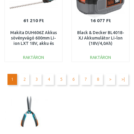
61 210 Ft
16 077 Ft
Makita DUH606Z Akkus
Black & Decker BL4018-
sövényvágó 600mm Li-
XJ Akkumulátor Li-lon
ion LXT 18V, akku és
(18V/4,0Ah)
töltő nélkül
RAKTÁRON
RAKTÁRON
KOSÁRBA
KOSÁRBA
Összehasonlítás
Összehasonlítás
1
2
3
4
5
6
7
8
>
>|