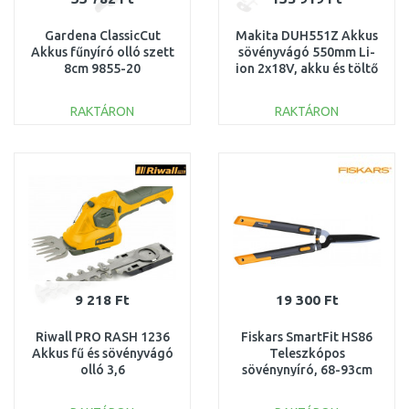
Gardena ClassicCut
Makita DUH551Z Akkus
Akkus fűnyíró olló szett
sövényvágó 550mm Li-
8cm 9855-20
ion 2x18V, akku és töltő
nélkül
RAKTÁRON
RAKTÁRON
KOSÁRBA
KOSÁRBA
Összehasonlítás
Összehasonlítás
9 218 Ft
19 300 Ft
Riwall PRO RASH 1236
Fiskars SmartFit HS86
Akkus fű és sövényvágó
Teleszkópos
olló 3,6
sövénynyíró, 68-93cm
V AH41E1901001B
(114800) 1013565