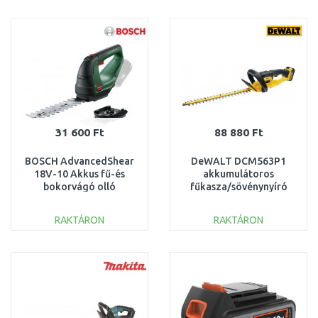
KOSÁRBA
KOSÁRBA
Összehasonlítás
Összehasonlítás
31 600 Ft
88 880 Ft
BOSCH AdvancedShear
DeWALT DCM563P1
18V-10 Akkus fű-és
akkumulátoros
bokorvágó olló
fűkasza/sövénynyíró
(18V/akku, töltő nélkül)
55cm / 19mm, XR (1×5,0
0600857001
Ah/18V)
RAKTÁRON
RAKTÁRON
KOSÁRBA
KOSÁRBA
Összehasonlítás
Összehasonlítás