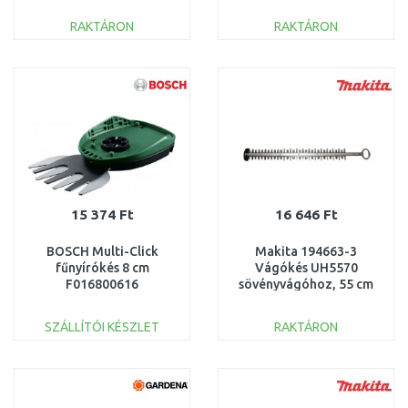
RAKTÁRON
RAKTÁRON
KOSÁRBA
KOSÁRBA
Összehasonlítás
Összehasonlítás
15 374 Ft
16 646 Ft
BOSCH Multi-Click
Makita 194663-3
fűnyírókés 8 cm
Vágókés UH5570
F016800616
sövényvágóhoz, 55 cm
SZÁLLÍTÓI KÉSZLET
RAKTÁRON
KOSÁRBA
KOSÁRBA
Összehasonlítás
Összehasonlítás