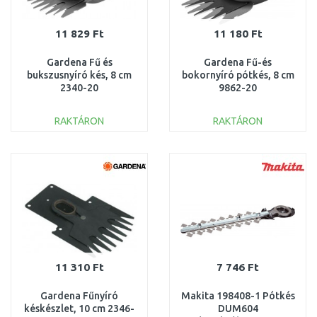
11 829 Ft
11 180 Ft
Gardena Fű és
Gardena Fű-és
bukszusnyíró kés, 8 cm
bokornyíró pótkés, 8 cm
2340-20
9862-20
RAKTÁRON
RAKTÁRON
KOSÁRBA
KOSÁRBA
Összehasonlítás
Összehasonlítás
11 310 Ft
7 746 Ft
Gardena Fűnyíró
Makita 198408-1 Pótkés
késkészlet, 10 cm 2346-
DUM604