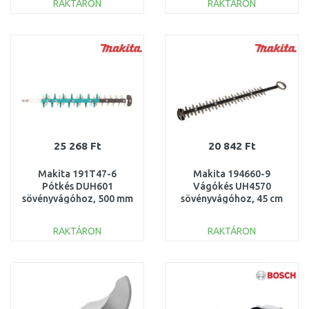
RAKTÁRON
RAKTÁRON
KOSÁRBA
KOSÁRBA
Összehasonlítás
Összehasonlítás
25 268 Ft
20 842 Ft
Makita 191T47-6
Makita 194660-9
Pótkés DUH601
Vágókés UH4570
sövényvágóhoz, 500 mm
sövényvágóhoz, 45 cm
= old 199598-3
RAKTÁRON
RAKTÁRON
KOSÁRBA
KOSÁRBA
Összehasonlítás
Összehasonlítás