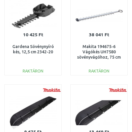
10 425 Ft
38 041 Ft
Gardena Sövénynyíró
Makita 194675-6
kés, 12,5 cm 2342-20
Vágókés UH7580
sövényvágóhoz, 75 cm
RAKTÁRON
RAKTÁRON
KOSÁRBA
KOSÁRBA
Összehasonlítás
Összehasonlítás
9 675 Ft
13 469 Ft