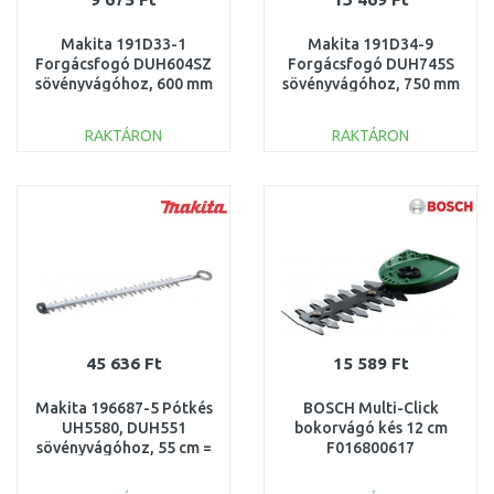
Makita 191D33-1
Makita 191D34-9
Forgácsfogó DUH604SZ
Forgácsfogó DUH745S
sövényvágóhoz, 600 mm
sövényvágóhoz, 750 mm
RAKTÁRON
RAKTÁRON
KOSÁRBA
KOSÁRBA
Összehasonlítás
Összehasonlítás
45 636 Ft
15 589 Ft
Makita 196687-5 Pótkés
BOSCH Multi-Click
UH5580, DUH551
bokorvágó kés 12 cm
sövényvágóhoz, 55 cm =
F016800617
old 125443-6