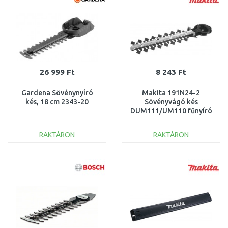
26 999 Ft
8 243 Ft
Gardena Sövénynyíró
Makita 191N24-2
kés, 18 cm 2343-20
Sövényvágó kés
DUM111/UM110 fűnyíró
ollóhoz, 200 mm
RAKTÁRON
RAKTÁRON
KOSÁRBA
KOSÁRBA
Összehasonlítás
Összehasonlítás