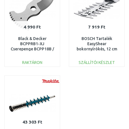
4 990 Ft
7 919 Ft
Black & Decker
BOSCH Tartalék
BCPPRB1-XJ
EasyShear
Cserepenge BCPP18B /
bokornyírókés, 12 cm
BCPP18D1 akkus
F016800589
sövénynyíróhoz
RAKTÁRON
SZÁLLÍTÓI KÉSZLET
KOSÁRBA
KOSÁRBA
Összehasonlítás
Összehasonlítás
43 303 Ft