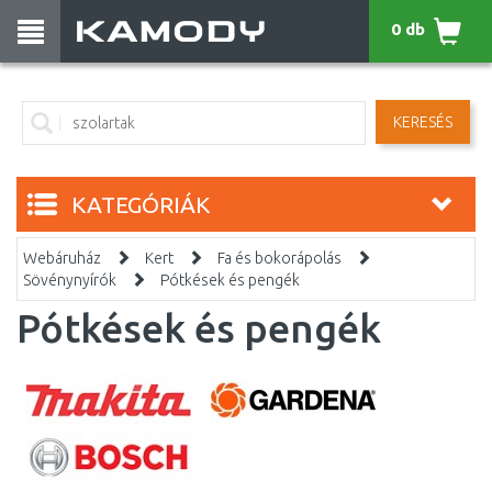
0 db
KERESÉS
KATEGÓRIÁK
Webáruház
Kert
Fa és bokorápolás
Sövénynyírók
Pótkések és pengék
Pótkések és pengék