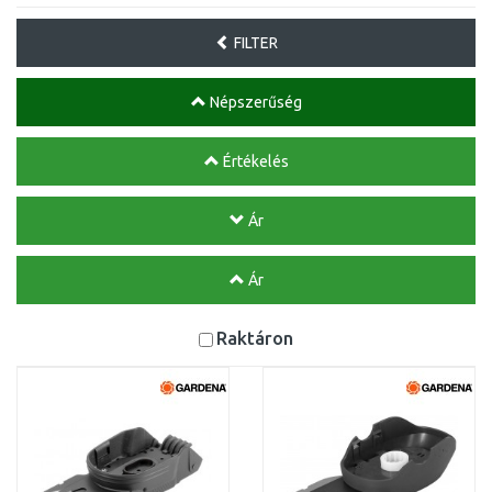
FILTER
Népszerűség
Értékelés
Ár
Ár
Raktáron