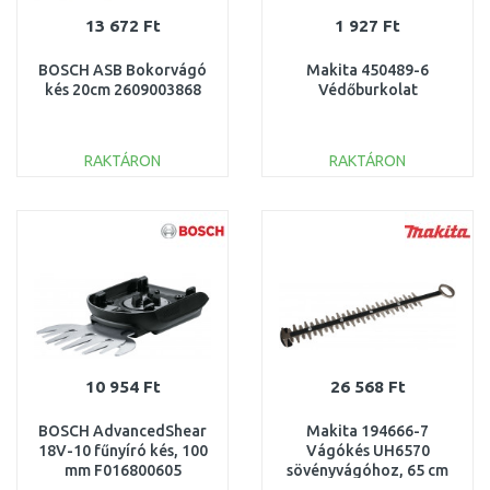
13 672 Ft
1 927 Ft
BOSCH ASB Bokorvágó
Makita 450489-6
kés 20cm 2609003868
Védőburkolat
RAKTÁRON
RAKTÁRON
KOSÁRBA
KOSÁRBA
Összehasonlítás
Összehasonlítás
10 954 Ft
26 568 Ft
BOSCH AdvancedShear
Makita 194666-7
18V-10 fűnyíró kés, 100
Vágókés UH6570
mm F016800605
sövényvágóhoz, 65 cm