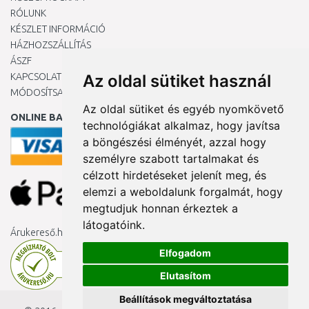
RÓLUNK
KÉSZLET INFORMÁCIÓ
HÁZHOZSZÁLLÍTÁS
ÁSZF
KAPCSOLAT
Az oldal sütiket használ
MÓDOSÍTSA A COOKIE-BEÁLLÍTÁSAIMAT
Az oldal sütiket és egyéb nyomkövető
ONLINE BANKKÁRTYÁVAL
technológiákat alkalmaz, hogy javítsa
a böngészési élményét, azzal hogy
személyre szabott tartalmakat és
célzott hirdetéseket jelenít meg, és
elemzi a weboldalunk forgalmát, hogy
megtudjuk honnan érkeztek a
látogatóink.
Árukereső.hu
Elfogadom
Elutasítom
Beállítások megváltoztatása