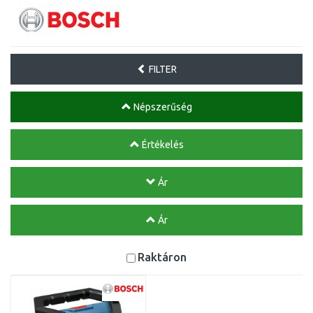
FILTER
Népszerűség
Értékelés
Ár
Ár
Raktáron