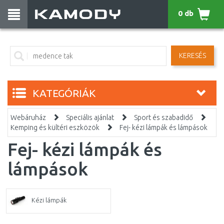
0 db
KERESÉS
KATEGÓRIÁK
Webáruház
Speciális ajánlat
Sport és szabadidő
Kemping és kültéri eszközök
Fej- kézi lámpák és lámpások
Fej- kézi lámpák és
lámpások
Kézi lámpák