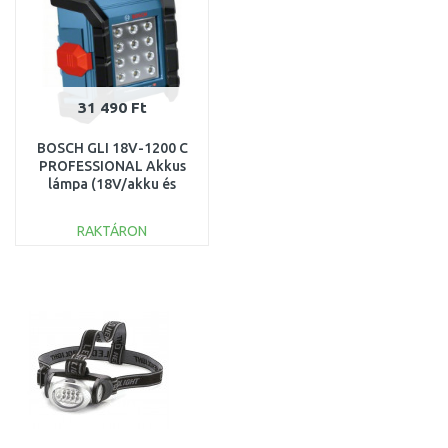
31 490 Ft
BOSCH GLI 18V-1200 C
PROFESSIONAL Akkus
lámpa (18V/akku és
töltő nélkül)
0601446700
RAKTÁRON
KOSÁRBA
Összehasonlítás