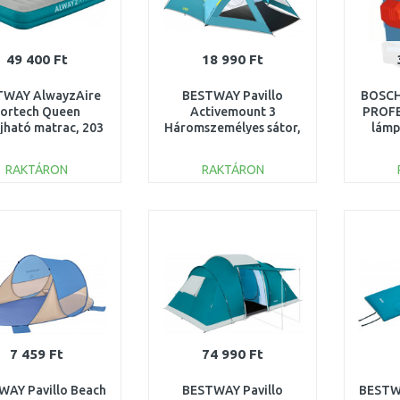
49 400 Ft
18 990 Ft
TWAY AlwayzAire
BESTWAY Pavillo
BOSCH
ortech Queen
Activemount 3
PROFE
újható matrac, 203
Háromszemélyes sátor,
lámp
52 x 36 cm 69078
400 x 255 x 180
t
cm 68090
0
RAKTÁRON
RAKTÁRON
KOSÁRBA
KOSÁRBA
Összehasonlítás
Összehasonlítás
7 459 Ft
74 990 Ft
WAY Pavillo Beach
BESTWAY Pavillo
BESTWA