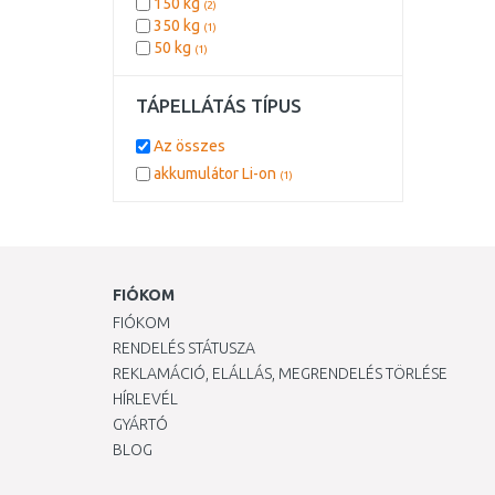
150 kg
(2)
350 kg
(1)
50 kg
(1)
TÁPELLÁTÁS TÍPUS
Az összes
akkumulátor Li-on
(1)
FIÓKOM
FIÓKOM
RENDELÉS STÁTUSZA
REKLAMÁCIÓ, ELÁLLÁS, MEGRENDELÉS TÖRLÉSE
HÍRLEVÉL
GYÁRTÓ
BLOG