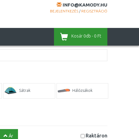
INFO@KAMODY.HU
BEJELENTKEZÉS
/
REGISZTRÁCIÓ
Kosár
0db - 0 Ft
Sátrak
Hálózsákok
Raktáron
Ár