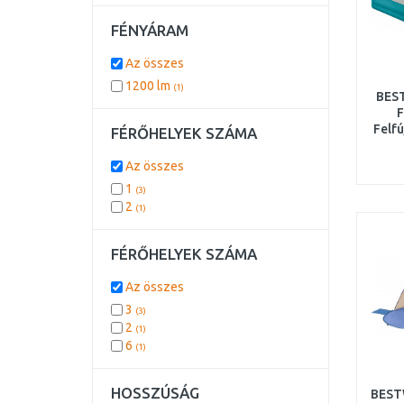
FÉNYÁRAM
Az összes
1200 lm
(1)
BES
F
Felf
FÉRŐHELYEK SZÁMA
x 1
Az összes
1
(3)
2
(1)
FÉRŐHELYEK SZÁMA
Az összes
3
(3)
2
(1)
6
(1)
HOSSZÚSÁG
BEST