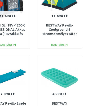
31 490 Ft
11 490 Ft
 GLI 18V-1200 C
BESTWAY Pavillo
SSIONAL Akkus
Coolground 3
a (18V/akku és
Háromszemélyes sátor,
öltő nélkül)
210 x 210 x 120
601446700
cm 68088
RAKTÁRON
RAKTÁRON
KOSÁRBA
KOSÁRBA
Összehasonlítás
Összehasonlítás
7 890 Ft
4 990 Ft
Y Pavillo Evade
BESTWAY