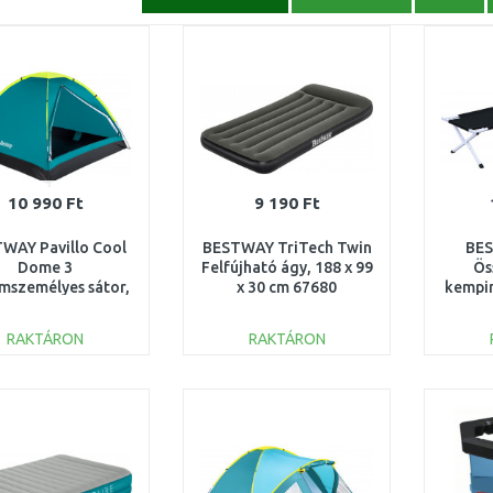
10 990 Ft
9 190 Ft
WAY Pavillo Cool
BESTWAY TriTech Twin
BES
Dome 3
Felfújható ágy, 188 x 99
Ös
mszemélyes sátor,
x 30 cm 67680
kempin
10 x 210 x 130
4
cm 68085
RAKTÁRON
RAKTÁRON
KOSÁRBA
KOSÁRBA
Összehasonlítás
Összehasonlítás