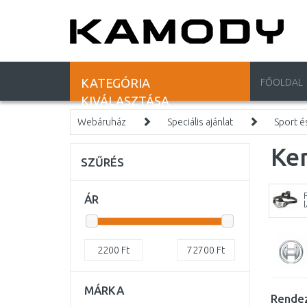
KATEGÓRIA
FŐOLDAL
KIVÁLASZTÁSA
Webáruház
Speciális ajánlat
Sport é
Kem
SZŰRÉS
ÁR
2200
Ft
72700
Ft
MÁRKA
Rendez