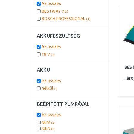
Az összes
BESTWAY
(12)
BOSCH PROFESSIONAL
(1)
AKKUFESZÜLTSÉG
Az összes
18 V
(1)
BEST
AKKU
Háro
Az összes
2
nélkül
(1)
BEÉPÍTETT PUMPÁVAL
Az összes
NEM
(3)
IGEN
(1)