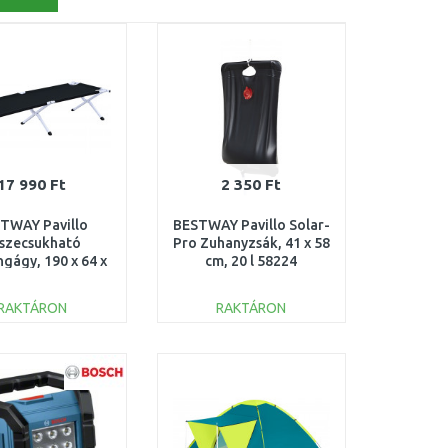
17 990 Ft
2 350 Ft
TWAY Pavillo
BESTWAY Pavillo Solar-
szecsukható
Pro Zuhanyzsák, 41 x 58
gágy, 190 x 64 x
cm, 20 l 58224
2 cm 68065
RAKTÁRON
RAKTÁRON
KOSÁRBA
KOSÁRBA
Összehasonlítás
Összehasonlítás