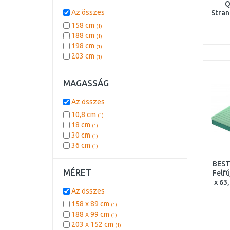
Q
Az összes
Stran
158 cm
(1)
188 cm
(1)
198 cm
(1)
203 cm
(1)
MAGASSÁG
Az összes
10,8 cm
(1)
18 cm
(1)
30 cm
(1)
36 cm
(1)
BEST
MÉRET
Felf
x 63
Az összes
158 x 89 cm
(1)
188 x 99 cm
(1)
203 x 152 cm
(1)