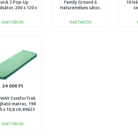
uick 2 Pop-Up
Family Ground 6
10 Há
dsátor, 200 x 120 x
Hatszemélyes sátor,
cm
90 cm 68107
490 x 280 x 200 cm
68094
RAKTÁRON
RAKTÁRON
KOSÁRBA
KOSÁRBA
Összehasonlítás
Összehasonlítás
24 000 Ft
WAY ComforTrek
újható matrac, 198
,5 x 10,8 cm 69623
RAKTÁRON
KOSÁRBA