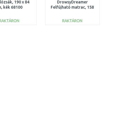
lózsák, 190 x 84
DrowsyDreamer
, kék 68100
Felfújható matrac, 158
x 89 x 18 cm, zöld 67918
RAKTÁRON
RAKTÁRON
KOSÁRBA
KOSÁRBA
Összehasonlítás
Összehasonlítás