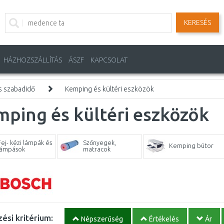
KERESÉS
HÁZHOZSZÁLLÍTÁS
ÁSZF
KAPCSOLAT
s szabadidő
Kemping és kültéri eszközök
ping és kültéri eszközök
Fej- kézi lámpák és
Szőnyegek,
Kemping bútor
lámpások
matracok
ési kritérium:
Népszerűség
Értékelés
Ár