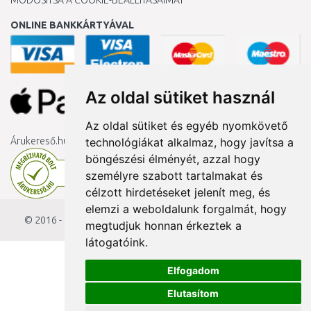
MÓDOSÍTSA A COOKIE-BEÁLLÍTÁSAIMAT
ONLINE BANKKÁRTYÁVAL
Az oldal sütiket használ
Az oldal sütiket és egyéb nyomkövető
Árukereső.hu
technológiákat alkalmaz, hogy javítsa a
böngészési élményét, azzal hogy
személyre szabott tartalmakat és
célzott hirdetéseket jelenít meg, és
elemzi a weboldalunk forgalmát, hogy
© 2016 - 2026
KAMODY.hu
megtudjuk honnan érkeztek a
látogatóink.
Elfogadom
Elutasítom