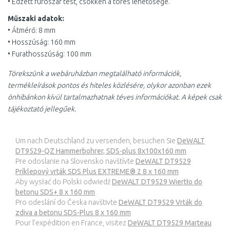
• Edzett fúrószár test, csökken a törés lehetősége.
Műszaki adatok:
• Átmérő: 8 mm
• Hosszúság: 160 mm
• Furathosszúság: 100 mm
Törekszünk a webáruházban megtalálható információk,
termékleírások pontos és hiteles közlésére, olykor azonban ezek
önhibánkon kívül tartalmazhatnak téves információkat. A képek csak
tájékoztató jellegűek.
Um nach Deutschland zu versenden, besuchen Sie
DeWALT
DT9529-QZ Hammerbohrer, SDS-plus 8x100x160 mm
Pre odoslanie na Slovensko navštívte
DeWALT DT9529
Príklepový vrták SDS Plus EXTREME® 2 8 x 160 mm
Aby wysłać do Polski odwiedź
DeWALT DT9529 Wiertło do
betonu SDS+ 8 x 160 mm
Pro odeslání do Česka navštivte
DeWALT DT9529 Vrták do
zdiva a betonu SDS-Plus 8 x 160 mm
Pour l’expédition en France, visitez
DeWALT DT9529 Marteau