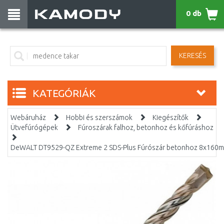
0 db
KERESÉS
KATEGÓRIÁK
Webáruház
Hobbi és szerszámok
Kiegészítők
Ütvefúrógépek
Fúroszárak falhoz, betonhoz és kőfúráshoz
DeWALT DT9529-QZ Extreme 2 SDS-Plus Fúrószár betonhoz 8x160