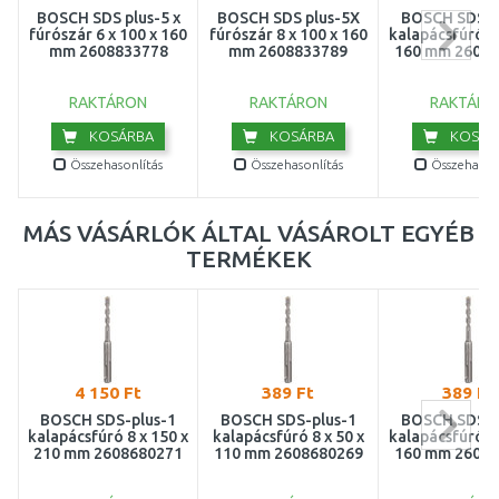
BOSCH SDS plus-5 x
BOSCH SDS plus-5X
BOSCH SDS-p
fúrószár 6 x 100 x 160
fúrószár 8 x 100 x 160
kalapácsfúró 6 
mm 2608833778
mm 2608833789
160 mm 2608
RAKTÁRON
RAKTÁRON
RAKTÁRO
KOSÁRBA
KOSÁRBA
KOSÁR
Összehasonlítás
Összehasonlítás
Összehasonl
MÁS VÁSÁRLÓK ÁLTAL VÁSÁROLT EGYÉB
TERMÉKEK
4 150 Ft
389 Ft
389 Ft
BOSCH SDS-plus-1
BOSCH SDS-plus-1
BOSCH SDS-p
kalapácsfúró 8 x 150 x
kalapácsfúró 8 x 50 x
kalapácsfúró 6 
210 mm 2608680271
110 mm 2608680269
160 mm 2608