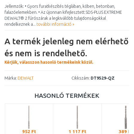
Jellemzők: • Gyors furatkészítés téglában, kőben, betonban,
falazóelemekben. • Az újonnan kifejlesztett SDS-PLUS EXTREME
DEWALT® 2 fúrószárak a legkiválóbb tulajdonságokkal
rendelkeznek a...
további információ »
A termék jelenleg nem elérhető
és nem is rendelhető.
Kérjük, válasszon hasonló termékeink közül.
Márka:
DEWALT
Cikkszám:
DT9529-QZ
HASONLÓ TERMÉKEK
952 Ft
1 117 Ft
389 Ft