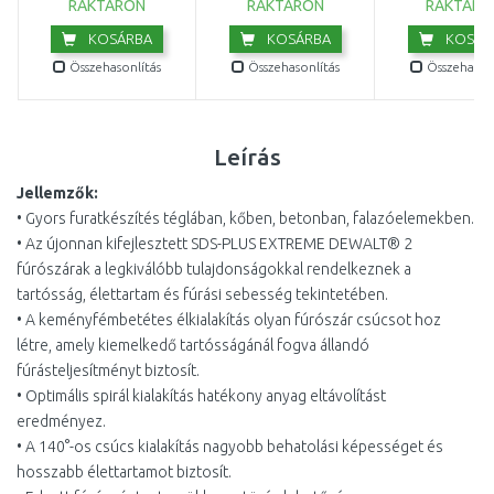
RAKTÁRON
RAKTÁRON
RAKTÁRO
KOSÁRBA
KOSÁRBA
KOSÁR
Összehasonlítás
Összehasonlítás
Összehasonl
Leírás
Jellemzők:
• Gyors furatkészítés téglában, kőben, betonban, falazóelemekben.
• Az újonnan kifejlesztett SDS-PLUS EXTREME DEWALT® 2
fúrószárak a legkiválóbb tulajdonságokkal rendelkeznek a
tartósság, élettartam és fúrási sebesség tekintetében.
• A keményfémbetétes élkialakítás olyan fúrószár csúcsot hoz
létre, amely kiemelkedő tartósságánál fogva állandó
fúrásteljesítményt biztosít.
• Optimális spirál kialakítás hatékony anyag eltávolítást
eredményez.
• A 140°-os csúcs kialakítás nagyobb behatolási képességet és
hosszabb élettartamot biztosít.