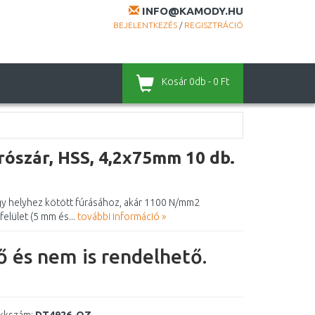
INFO@KAMODY.HU
BEJELENTKEZÉS
/
REGISZTRÁCIÓ
Kosár
0db - 0 Ft
szár, HSS, 4,2x75mm 10 db.
gy helyhez kötött fúrásához, akár 1100 N/mm2
felület (5 mm és...
további információ »
 és nem is rendelhető.