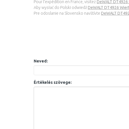
Pour l’expédition en France, visitez
DeWALT DT4926 Fo
Aby wysłać do Polski odwiedź
DeWALT DT4926 Wiertło
Pre odoslanie na Slovensko navštívte
DeWALT DT4926 
Neved:
Értékelés szövege: