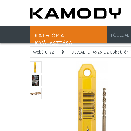
KATEGÓRIA
FŐOLDAL
KIVÁLASZTÁSA
Webáruház
DeWALT DT4926-QZ Cobalt fémfú