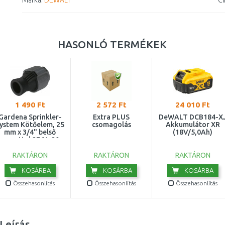
Márka:
DEWALT
Ci
HASONLÓ TERMÉKEK
1 490 Ft
2 572 Ft
24 010 Ft
Gardena Sprinkler-
Extra PLUS
DeWALT DCB184-X
ystem Kötőelem, 25
csomagolás
Akkumulátor XR
mm x 3/4" belső
(18V/5,0Ah)
menettel 2761-20
RAKTÁRON
RAKTÁRON
RAKTÁRON
KOSÁRBA
KOSÁRBA
KOSÁRBA
Összehasonlítás
Összehasonlítás
Összehasonlítás
Leírás