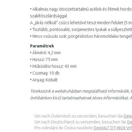
• Alkalmas nagy ötvözettartalmú acélok és fémek hord
szakítószilárdsággal
A „járás nélküli” csúcs lehetővé teszi minden felület (5 
• Tisztább, pontosabb, sorjamentes lyukak a süllyesztet
• Nincs csúszás szár; pörgésbiztos háromoldalas tenge
Paramétrek
• Átmérő: 4,2 mm
• Hossz: 75 mm
• Működési hossz: 43 mm
• Csomag: 10 db
• Anyag: Kobalt
Törekszünk a webáruházban megtalálható információk, t
önhibánkon kívül tartalmazhatnak téves információkat. A
Um nach Österreich zu versenden, besuchen Sie
DeW
Um nach Deutschland zu versenden, besuchen Sie
De
Pro odeslání do Česka navštivte
DeWALT DT4926 Vrtá