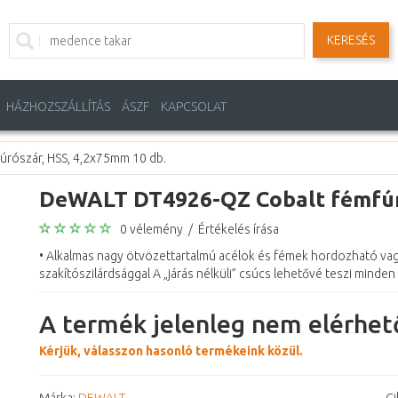
KERESÉS
HÁZHOZSZÁLLÍTÁS
ÁSZF
KAPCSOLAT
rószár, HSS, 4,2x75mm 10 db.
DeWALT DT4926-QZ Cobalt fémfúró
0 vélemény
/
Értékelés írása
• Alkalmas nagy ötvözettartalmú acélok és fémek hordozható va
szakítószilárdsággal A „járás nélküli” csúcs lehetővé teszi minden 
A termék jelenleg nem elérhető
Kérjük, válasszon hasonló termékeink közül.