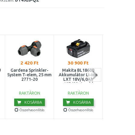
kkszám:
DT4926-QZ
2 420 Ft
30 900 Ft
27 118 
J
Gardena Sprinkler-
Makita BL1860B
Makita BL1
System T-elem, 25 mm
Akkumulátor Li-ion
Akkumulátor 
2771-20
LXT 18V/6,0Ah
18V/5,0 Ah 19
197422-4 = old
632F69-8
RAKTÁRON
RAKTÁRON
RAKTÁRO
KOSÁRBA
KOSÁRBA
KOSÁR
Összehasonlítás
Összehasonlítás
Összehasonl