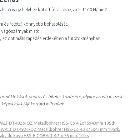
ozható vagy helyhez kötött fúrásához, akár 1100 N/mm2
mm és feletti) könnyebb behatolását.
t vágószárnyak miatt
ly az optimális tapadás érdekében a fúrótokmányban
ermékleírások pontos és hiteles közlésére, olykor azonban ezek
 képek csak tájékoztató jellegűek.
ALT DT4926-QZ Metallbohrer HSS-Co 4,2x75x43mm 10Stk.
WALT DT4926-QZ Metallbohrer HSS-Co 4,2x75x43mm 10Stk.
ky do kovu HSS-E COBALT 4,2 × 75 mm, 10 ks