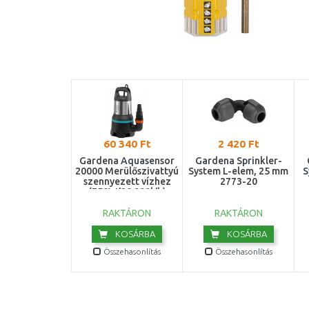
60 340 Ft
2 420 Ft
Gardena Aquasensor
Gardena Sprinkler-
20000 Merülőszivattyú
System L-elem, 25 mm
S
szennyezett vízhez
2773-20
(750W/20 000l/h)
9044-20
RAKTÁRON
RAKTÁRON
KOSÁRBA
KOSÁRBA
Összehasonlítás
Összehasonlítás