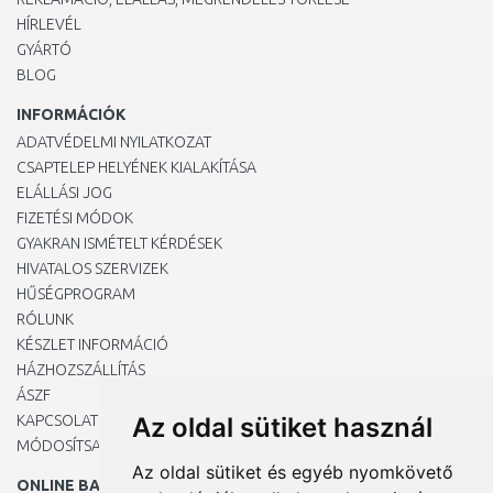
HÍRLEVÉL
GYÁRTÓ
BLOG
INFORMÁCIÓK
ADATVÉDELMI NYILATKOZAT
CSAPTELEP HELYÉNEK KIALAKÍTÁSA
ELÁLLÁSI JOG
FIZETÉSI MÓDOK
GYAKRAN ISMÉTELT KÉRDÉSEK
HIVATALOS SZERVIZEK
HŰSÉGPROGRAM
RÓLUNK
KÉSZLET INFORMÁCIÓ
HÁZHOZSZÁLLÍTÁS
ÁSZF
KAPCSOLAT
Az oldal sütiket használ
MÓDOSÍTSA A COOKIE-BEÁLLÍTÁSAIMAT
Az oldal sütiket és egyéb nyomkövető
ONLINE BANKKÁRTYÁVAL