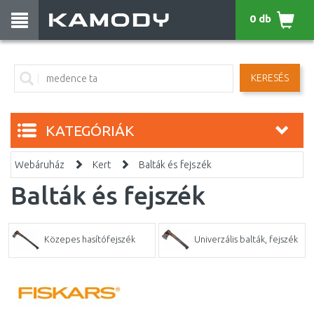
0 db
KERESÉS
KATEGÓRIÁK
Webáruház
Kert
Balták és fejszék
Balták és fejszék
Közepes hasítófejszék
Univerzális balták, fejszék