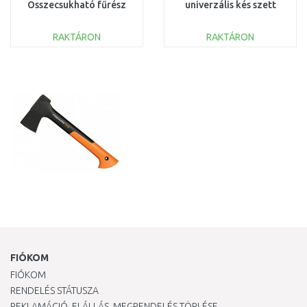
Összecsukható fűrész
univerzális kés szett
szett 1075435
1075434
RAKTÁRON
RAKTÁRON
KOSÁRBA
KOSÁRBA
Összehasonlítás
Összehasonlítás
FIÓKOM
FIÓKOM
RENDELÉS STÁTUSZA
REKLAMÁCIÓ, ELÁLLÁS, MEGRENDELÉS TÖRLÉSE