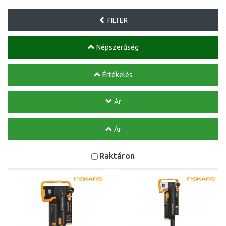
FILTER
Népszerűség
Értékelés
Ár
Ár
Raktáron