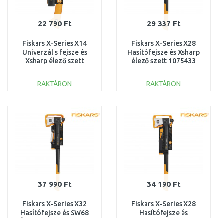
22 790 Ft
29 337 Ft
Fiskars X-Series X14
Fiskars X-Series X28
Univerzális fejsze és
Hasítófejsze és Xsharp
Xsharp élező szett
élező szett 1075433
1075432
RAKTÁRON
RAKTÁRON
KOSÁRBA
KOSÁRBA
Összehasonlítás
Összehasonlítás
37 990 Ft
34 190 Ft
Fiskars X-Series X32
Fiskars X-Series X28
Hasítófejsze és SW68
Hasítófejsze és