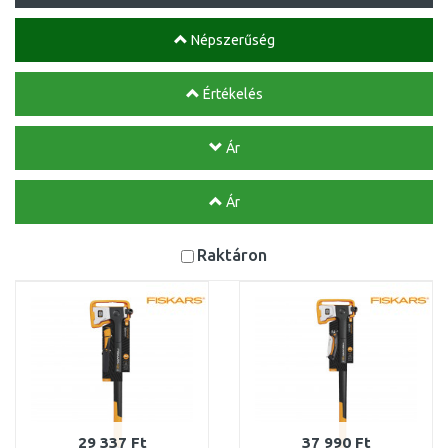
Népszerűség
Értékelés
Ár
Ár
Raktáron
29 337 Ft
37 990 Ft