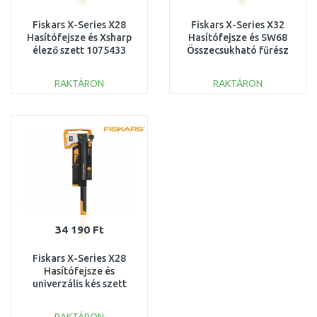
Fiskars X-Series X28
Fiskars X-Series X32
Hasítófejsze és Xsharp
Hasítófejsze és SW68
élező szett 1075433
Összecsukható fűrész
szett 1075435
RAKTÁRON
RAKTÁRON
KOSÁRBA
KOSÁRBA
Összehasonlítás
Összehasonlítás
34 190 Ft
Fiskars X-Series X28
Hasítófejsze és
univerzális kés szett
1075434