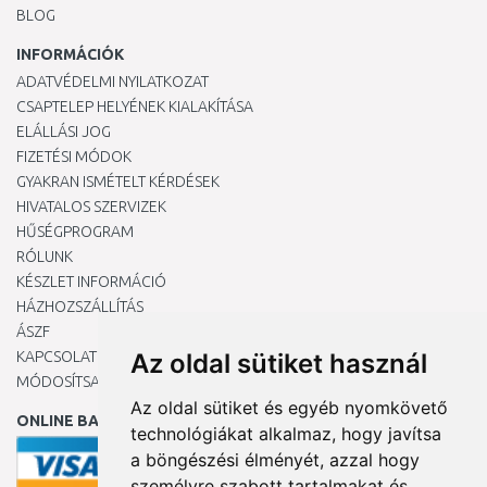
BLOG
INFORMÁCIÓK
ADATVÉDELMI NYILATKOZAT
CSAPTELEP HELYÉNEK KIALAKÍTÁSA
ELÁLLÁSI JOG
FIZETÉSI MÓDOK
GYAKRAN ISMÉTELT KÉRDÉSEK
HIVATALOS SZERVIZEK
HŰSÉGPROGRAM
RÓLUNK
KÉSZLET INFORMÁCIÓ
HÁZHOZSZÁLLÍTÁS
ÁSZF
KAPCSOLAT
Az oldal sütiket használ
MÓDOSÍTSA A COOKIE-BEÁLLÍTÁSAIMAT
Az oldal sütiket és egyéb nyomkövető
ONLINE BANKKÁRTYÁVAL
technológiákat alkalmaz, hogy javítsa
a böngészési élményét, azzal hogy
személyre szabott tartalmakat és