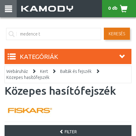
0 db
KERESÉS
KATEGÓRIÁK
Webáruház
Kert
Balták és fejszék
Közepes hasítófejszék
Közepes hasítófejszék
FILTER