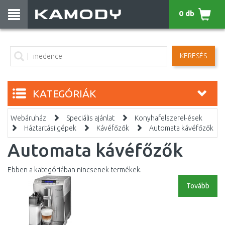
0 db
KERESÉS
KATEGÓRIÁK
Webáruház
Speciális ajánlat
Konyhafelszerel-ések
Háztartási gépek
Kávéfőzők
Automata kávéfőzők
Automata kávéfőzők
Ebben a kategóriában nincsenek termékek.
Tovább