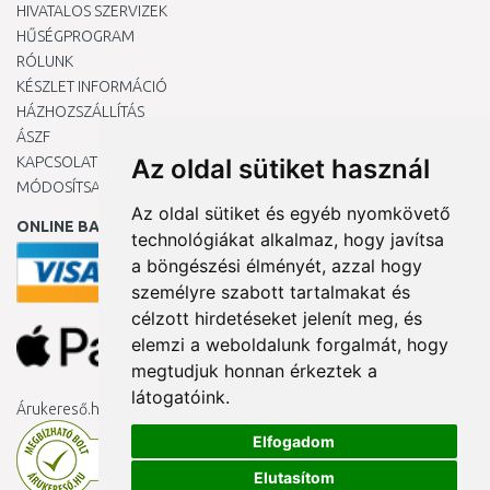
HIVATALOS SZERVIZEK
HŰSÉGPROGRAM
RÓLUNK
KÉSZLET INFORMÁCIÓ
HÁZHOZSZÁLLÍTÁS
ÁSZF
KAPCSOLAT
Az oldal sütiket használ
MÓDOSÍTSA A COOKIE-BEÁLLÍTÁSAIMAT
Az oldal sütiket és egyéb nyomkövető
ONLINE BANKKÁRTYÁVAL
technológiákat alkalmaz, hogy javítsa
a böngészési élményét, azzal hogy
személyre szabott tartalmakat és
célzott hirdetéseket jelenít meg, és
elemzi a weboldalunk forgalmát, hogy
megtudjuk honnan érkeztek a
látogatóink.
Árukereső.hu
Elfogadom
Elutasítom