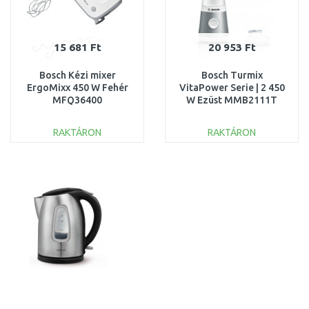
15 681 Ft
20 953 Ft
Bosch Kézi mixer
Bosch Turmix
ErgoMixx 450 W Fehér
VitaPower Serie | 2 450
MFQ36400
W Ezüst MMB2111T
RAKTÁRON
RAKTÁRON
KOSÁRBA
KOSÁRBA
Összehasonlítás
Összehasonlítás