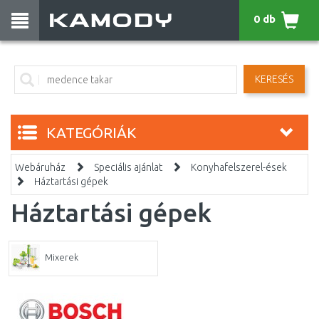
0 db
KERESÉS
KATEGÓRIÁK
Webáruház
Speciális ajánlat
Konyhafelszerel-ések
Háztartási gépek
Háztartási gépek
Mixerek