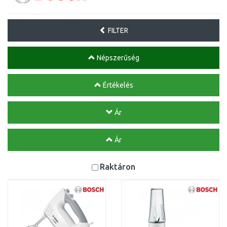
FILTER
Népszerűség
Értékelés
Ár
Ár
Raktáron