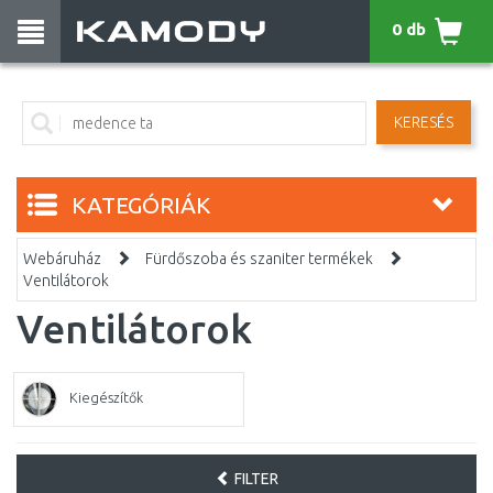
0 db
KERESÉS
KATEGÓRIÁK
Webáruház
Fürdőszoba és szaniter termékek
Ventilátorok
Ventilátorok
Kiegészítők
FILTER