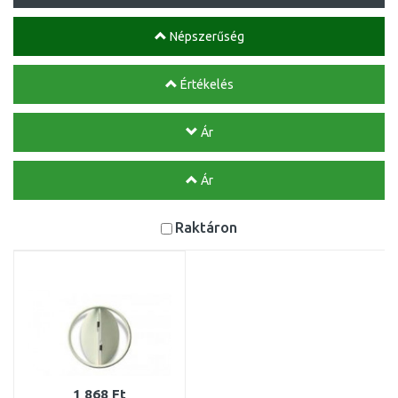
Népszerűség
Értékelés
Ár
Ár
Raktáron
1 868 Ft