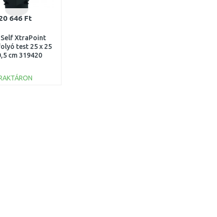
20 646 Ft
Self XtraPoint
olyó test 25 x 25
0,5 cm 319420
RAKTÁRON
KOSÁRBA
Összehasonlítás