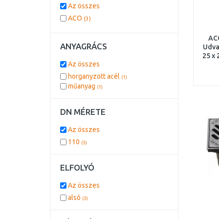
Az összes
ACO
(3)
ACO
ANYAGRÁCS
Udva
25 x
Az összes
rá
horganyzott acél
(1)
műanyag
(1)
DN MÉRETE
Az összes
110
(3)
ELFOLYÓ
Az összes
alsó
(3)