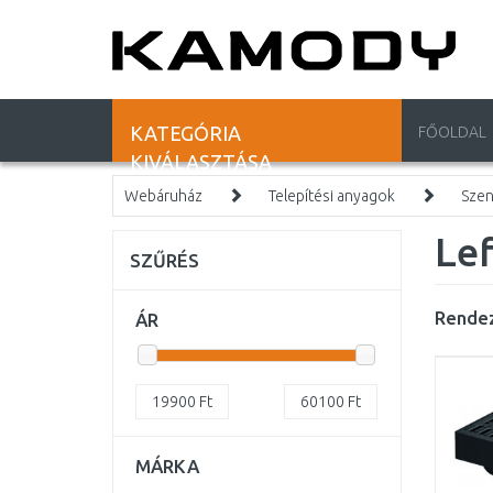
KATEGÓRIA
FŐOLDAL
KIVÁLASZTÁSA
Webáruház
Telepítési anyagok
Szen
Lef
SZŰRÉS
Rendez
ÁR
19900
Ft
60100
Ft
MÁRKA