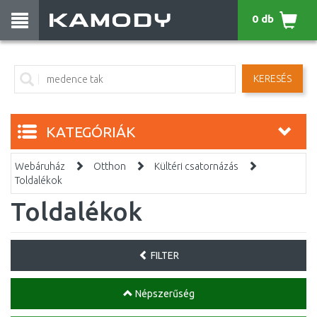
0 db
KERESÉS
KATEGÓRIÁK
Webáruház
Otthon
Kültéri csatornázás
Toldalékok
Toldalékok
FILTER
Népszerűség