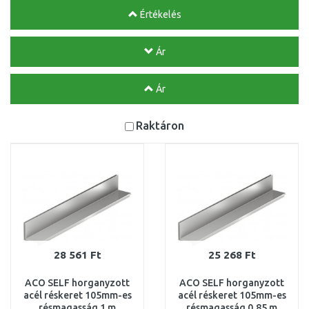
Értékelés
Ár
Ár
Raktáron
28 561 Ft
25 268 Ft
ACO SELF horganyzott
ACO SELF horganyzott
acél réskeret 105mm-es
acél réskeret 105mm-es
résmagasság 1 m
résmagasság 0,85 m