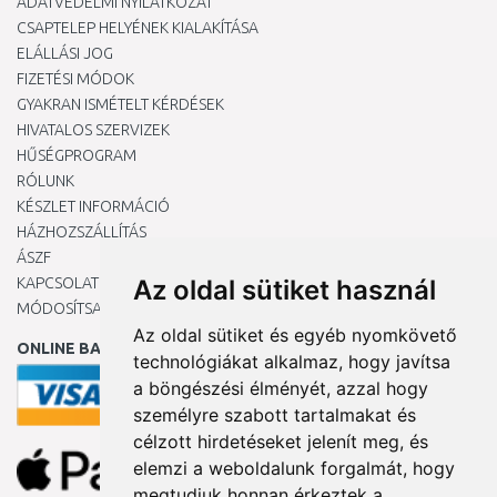
ADATVÉDELMI NYILATKOZAT
CSAPTELEP HELYÉNEK KIALAKÍTÁSA
ELÁLLÁSI JOG
FIZETÉSI MÓDOK
GYAKRAN ISMÉTELT KÉRDÉSEK
HIVATALOS SZERVIZEK
HŰSÉGPROGRAM
RÓLUNK
KÉSZLET INFORMÁCIÓ
HÁZHOZSZÁLLÍTÁS
ÁSZF
KAPCSOLAT
Az oldal sütiket használ
MÓDOSÍTSA A COOKIE-BEÁLLÍTÁSAIMAT
Az oldal sütiket és egyéb nyomkövető
ONLINE BANKKÁRTYÁVAL
technológiákat alkalmaz, hogy javítsa
a böngészési élményét, azzal hogy
személyre szabott tartalmakat és
célzott hirdetéseket jelenít meg, és
elemzi a weboldalunk forgalmát, hogy
megtudjuk honnan érkeztek a