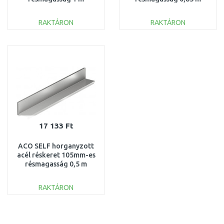
415838
415840
RAKTÁRON
RAKTÁRON
KOSÁRBA
KOSÁRBA
Összehasonlítás
Összehasonlítás
17 133 Ft
ACO SELF horganyzott
acél réskeret 105mm-es
résmagasság 0,5 m
415850
RAKTÁRON
KOSÁRBA
Összehasonlítás